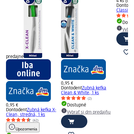
4 ks (0,3
Dontode
Classic, 
Dost
Vybra
predajne
0,95 €
Dontodent
Zubná kefka
Clean & White, 1 ks
(2)
0,95 €
Dostupné
Dontodent
Zubná kefka X-
Vybrať si dm predajňu
Clean, stredná, 1 ks
(62)
Upozornenia