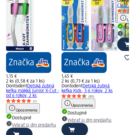
Dontode
Clear Fr
Upoz
Dost
Vybra
1,15 €
1,45 €
2 ks (0,58 € za 1 ks)
2 ks (0,73 € za 1 ks)
Dontodent
Detská zubná
Dontodent
Detská zubná
kefka mäkká Junior X-Cut -
kefka Kids, 3-6 rokov, 2 ks
od 6 rokov, 2 ks
(89)
(1)
Upozornenia
Upozornenia
Dostupné
Dostupné
Vybrať si dm predajňu
Vybrať si dm predajňu