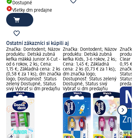
Dostupné
Všetky dm predajne
Ostatní zákazníci si kúpili aj
Značka: Dontodent; Názov
Značka: Dontodent; Názov
Značka: 
produktu: Detská zubná
produktu: Detská zubná
produktu
kefka mäkká Junior X-Cut -
kefka Kids, 3-6 rokov, 2 ks;
Clear Fr
od 6 rokov, 2 ks; Cena:
Cena: 1,45 €; Základná
0,95 €; 
1,15 €; Základná cena: 2 ks
cena: 2 ks (0,73 € za 1 ks);
značka l
(0,58 € za 1 ks); dm značka
dm značka logo;
Status z
logo; Dostupnosť: Status
Dostupnosť: Status zelený
Status si
zelený Dostupné, Status
Dostupné, Status sivý
predajň
sivý Vybrať si dm predajňu
Vybrať si dm predajňu
0,95 €