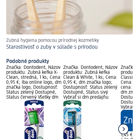
Zubná hygiena pomocou prírodnej kozmetiky
Ak
Starostlivosť o zuby v súlade s prírodou
Zu
Podobné produkty
Značka: Dontodent; Názov
Značka: Dontodent; Názov
Značka: 
produktu: Zubná kefka X-
produktu: Zubná kefka
produktu
Clean, stredná, 1 ks; Cena:
Clean & White, 1 ks; Cena:
Classic, 
0,95 €; Iba online logo, dm
0,95 €; dm značka logo;
Cena: 1,
značka logo; Dostupnosť:
Dostupnosť: Status zelený
cena: 4 k
Status zelený Dostupné,
Dostupné, Status sivý
dm značk
Status červený Všetky dm
Vybrať si dm predajňu
Dostupno
Dostupné
Vybrať s
1,45 €