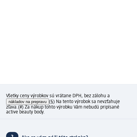
Všetky ceny výrobkov sú vrátane DPH, bez zálohu a
nákladov na prepravu
(§) Na tento výrobok sa nevzťahuje
zľava.
(#) Za nákup tohto výrobku Vám nebudú pripísané
active beauty body.