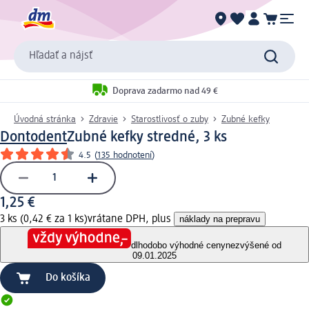
Hľadať a nájsť
Doprava zadarmo nad 49 €
Úvodná stránka
Zdravie
Starostlivosť o zuby
Zubné kefky
Dontodent
Zubné kefky stredné, 3 ks
4.5
(
135 hodnotení
)
1,25 €
3 ks (0,42 € za 1 ks)
vrátane DPH, plus
náklady na prepravu
dlhodobo výhodné ceny
nezvýšené od
09.01.2025
Do košíka