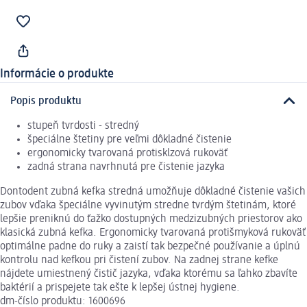
Informácie o produkte
Popis produktu
stupeň tvrdosti - stredný
špeciálne štetiny pre veľmi dôkladné čistenie
ergonomicky tvarovaná protisklzová rukoväť
zadná strana navrhnutá pre čistenie jazyka
Dontodent zubná kefka stredná umožňuje dôkladné čistenie vašich
zubov vďaka špeciálne vyvinutým stredne tvrdým štetinám, ktoré
lepšie preniknú do ťažko dostupných medzizubných priestorov ako
klasická zubná kefka. Ergonomicky tvarovaná protišmyková rukoväť
optimálne padne do ruky a zaistí tak bezpečné používanie a úplnú
kontrolu nad kefkou pri čistení zubov. Na zadnej strane kefke
nájdete umiestnený čistič jazyka, vďaka ktorému sa ľahko zbavíte
baktérií a prispejete tak ešte k lepšej ústnej hygiene.
dm-číslo produktu: 1600696