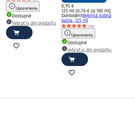
0,95 €
Upozornenia
125 ml (0,76 € za 100 ml)
Dontodent
Bylinná zubná
Dostupné
pasta, 125 ml
Vybrať si dm predajňu
(30)
Upozornenia
Dostupné
Vybrať si dm predajňu