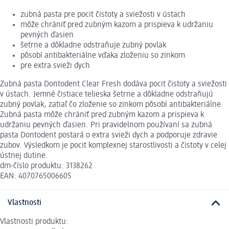
zubná pasta pre pocit čistoty a sviežosti v ústach
môže chrániť pred zubným kazom a prispieva k udržaniu
pevných ďasien
šetrne a dôkladne odstraňuje zubný povlak
pôsobí antibakteriálne vďaka zloženiu so zinkom
pre extra svieži dych
Zubná pasta Dontodent Clear Fresh dodáva pocit čistoty a sviežosti
v ústach. Jemné čistiace telieska šetrne a dôkladne odstraňujú
zubný povlak, zatiaľ čo zloženie so zinkom pôsobí antibakteriálne.
Zubná pasta môže chrániť pred zubným kazom a prispieva k
udržaniu pevných ďasien. Pri pravidelnom používaní sa zubná
pasta Dontodent postará o extra svieži dych a podporuje zdravie
zubov. Výsledkom je pocit komplexnej starostlivosti a čistoty v celej
ústnej dutine.
dm-číslo produktu: 3138262
EAN: 4070765006605
Vlastnosti
Vlastnosti produktu: