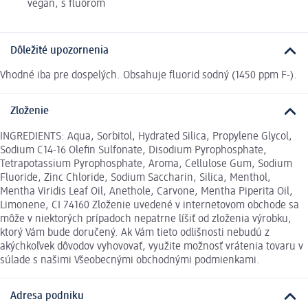
vegan, s fluórom
Dôležité upozornenia
Vhodné iba pre dospelých. Obsahuje ﬂuorid sodný (1450 ppm F-).
Zloženie
INGREDIENTS: Aqua, Sorbitol, Hydrated Silica, Propylene Glycol,
Sodium C14-16 Olefin Sulfonate, Disodium Pyrophosphate,
Tetrapotassium Pyrophosphate, Aroma, Cellulose Gum, Sodium
Fluoride, Zinc Chloride, Sodium Saccharin, Silica, Menthol,
Mentha Viridis Leaf Oil, Anethole, Carvone, Mentha Piperita Oil,
Limonene, CI 74160 Zloženie uvedené v internetovom obchode sa
môže v niektorých prípadoch nepatrne líšiť od zloženia výrobku,
ktorý Vám bude doručený. Ak Vám tieto odlišnosti nebudú z
akýchkoľvek dôvodov vyhovovať, využite možnosť vrátenia tovaru v
súlade s našimi Všeobecnými obchodnými podmienkami.
Adresa podniku