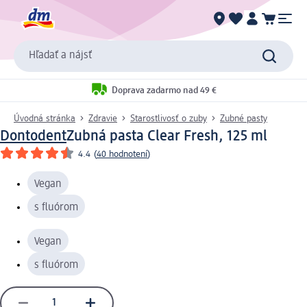
Hľadať a nájsť
Doprava zadarmo nad 49 €
Úvodná stránka
Zdravie
Starostlivosť o zuby
Zubné pasty
Dontodent
Zubná pasta Clear Fresh, 125 ml
4.4
(
40 hodnotení
)
Vegan
s fluórom
Vegan
s fluórom