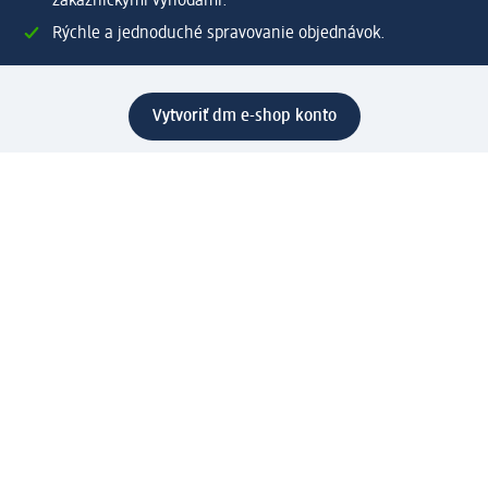
zákazníckymi výhodami.
Rýchle a jednoduché spravovanie objednávok.
Vytvoriť dm e-shop konto
Pomoc
Výhody e-shopu
Zákaznícky servis
Zaslanie a dodanie
Vrátenie tovaru
Spoločnosť
O nás
Zodpovednosť
Práca a vzdelávanie
Tlačové stredisko
Cesta do dm dialogica
Centrálny sklad
Svet produktov
dm svet