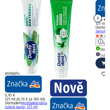
0,95 €
125 ml (0
Dontode
Sensitiv
Upoz
Dost
Vybra
predajňu
0,95 €
125 ml (0,76 € za 100 ml)
Dontodent
Antibakteriálna
zubná pasta, 125 ml