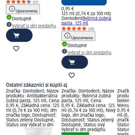
(21)
0,95 €
Upozornenia
125 ml (0,76 € za 100 ml)
Dontodent
Bylinná zubná
Dostupné
pasta, 125 ml
Vybrať si dm predajňu
(30)
Upozornenia
Dostupné
Vybrať si dm predajňu
Ostatní zákazníci si kúpili aj
Značka: Dontodent; Názov
Značka: Dontodent; Názov
Značka: 
produktu: Antibakteriálna
produktu: Bylinná zubná
produktu
zubná pasta, 125 ml; Cena:
pasta, 125 ml; Cena:
bielenie 
0,95 €; Základná cena: 125
0,95 €; Základná cena: 125
Weiss, 1
ml (0,76 € za 100 ml); dm
ml (0,76 € za 100 ml); Nový
0,95 €; 
značka logo; Dostupnosť:
logo, dm značka logo;
ml (0,76
Status zelený Dostupné,
Dostupnosť: Status zelený
značka l
Status sivý Vybrať si dm
Dostupné, Status sivý
Status z
Vybrať si dm predajňu
Status si
predajň