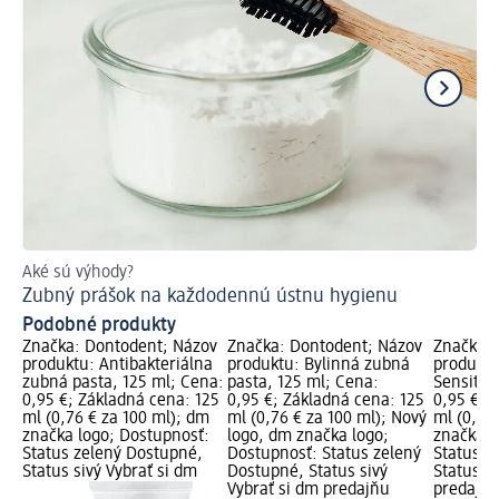
Aké sú výhody?
Ak
Zubný prášok na každodennú ústnu hygienu
Bi
Podobné produkty
Značka: Dontodent; Názov
Značka: Dontodent; Názov
Značka: 
produktu: Antibakteriálna
produktu: Bylinná zubná
produktu
zubná pasta, 125 ml; Cena:
pasta, 125 ml; Cena:
Sensitiv
0,95 €; Základná cena: 125
0,95 €; Základná cena: 125
0,95 €; 
ml (0,76 € za 100 ml); dm
ml (0,76 € za 100 ml); Nový
ml (0,76
značka logo; Dostupnosť:
logo, dm značka logo;
značka l
Status zelený Dostupné,
Dostupnosť: Status zelený
Status z
Status sivý Vybrať si dm
Dostupné, Status sivý
Status si
Vybrať si dm predajňu
predajň