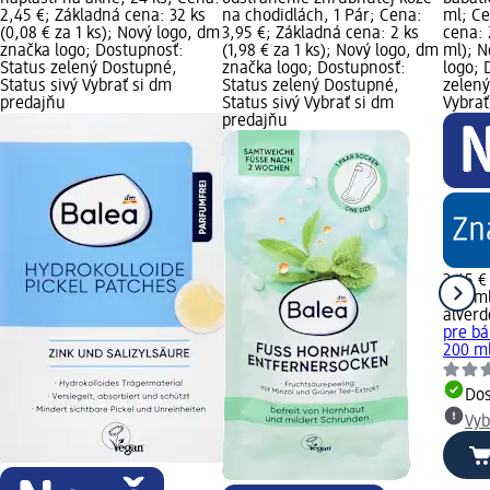
2,45 €; Základná cena: 32 ks
na chodidlách, 1 Pár; Cena:
ml; Ce
(0,08 € za 1 ks); Nový logo, dm
3,95 €; Základná cena: 2 ks
cena: 
značka logo; Dostupnosť:
(1,98 € za 1 ks); Nový logo, dm
ml); N
Status zelený Dostupné,
značka logo; Dostupnosť:
logo; 
Status sivý Vybrať si dm
Status zelený Dostupné,
zelený
predajňu
Status sivý Vybrať si dm
Vybrať
predajňu
3,45 €
200 ml
alver
pre bá
200 m
Do
Vyb