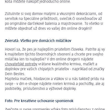
koša môžete nakúpiť jednoducho online.
Zútulnite si svoj domov malými a vkusnými dekoráciami, od
servítok na špeciálne príležitosti, sviečok či osviežovačov až
po originálne darčekové balenia a majstrovanie. To všetko si
môžete objednať už dnes vo vašej dm online drogérií!
Zvieratá: Všetko pre domácich miláčikov
Hovorí sa, že pes je najlepším priateľom človeka. Patríte aj vy
k majiteľom týchto štvornohých stvorení a chcete pre svojho
miláčika len to najlepšie? V dm online drogerii nájdete
chovateľské potreby
vrátane kvalitného krmiva, maškŕt a
doplnkov pre vašich chlpatých priateľov - napríklad od značky
Dein Bestes.
Majitelia mačiek, hlodavcov a vtákov si u nás taktiež prídu na
svoje - v dm e-shope nájdete nielen krmivá a pochúťky, ale aj
podstielky, príslušenstvo a výživové doplnky.
Foto: Pre kreatívne uchovanie spomienok
Zvečnite si svoje spomienky vďaka
foto
príslušenstvu z online