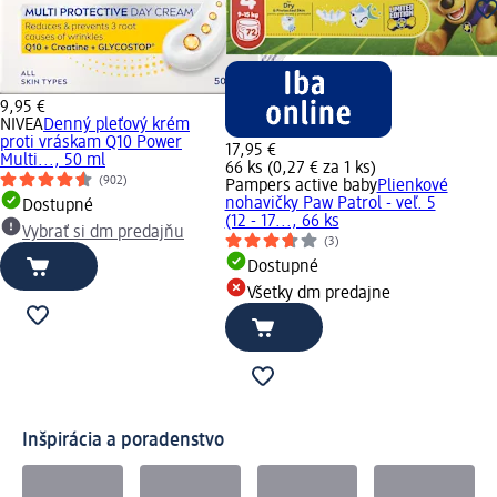
9,95 €
NIVEA
Denný pleťový krém
proti vráskam Q10 Power
17,95 €
Multi..., 50 ml
66 ks (0,27 € za 1 ks)
(902)
Pampers active baby
Plienkové
nohavičky Paw Patrol - veľ. 5
Dostupné
(12 - 17..., 66 ks
Vybrať si dm predajňu
(3)
Dostupné
Všetky dm predajne
Inšpirácia a poradenstvo