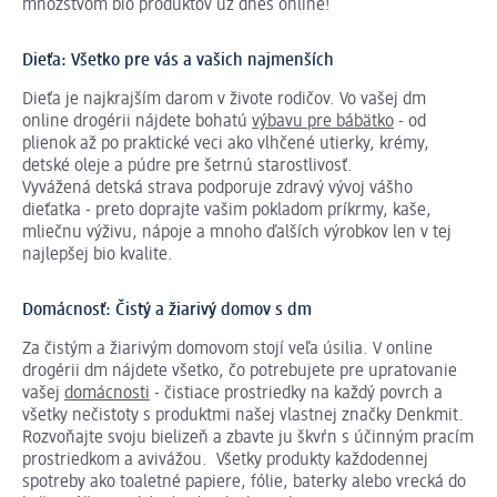
množstvom bio produktov už dnes online!
Dieťa: Všetko pre vás a vašich najmenších
Dieťa je najkrajším darom v živote rodičov. Vo vašej dm
online drogérii nájdete bohatú
výbavu pre bábätko
- od
plienok až po praktické veci ako vlhčené utierky, krémy,
detské oleje a púdre pre šetrnú starostlivosť.
Vyvážená detská strava podporuje zdravý vývoj vášho
dieťatka - preto doprajte vašim pokladom príkrmy, kaše,
mliečnu výživu, nápoje a mnoho ďalších výrobkov len v tej
najlepšej bio kvalite.
Domácnosť: Čistý a žiarivý domov s dm
Za čistým a žiarivým domovom stojí veľa úsilia. V online
drogérii dm nájdete všetko, čo potrebujete pre upratovanie
vašej
domácnosti
- čistiace prostriedky na každý povrch a
všetky nečistoty s produktmi našej vlastnej značky Denkmit.
Rozvoňajte svoju bielizeň a zbavte ju škvŕn s účinným pracím
prostriedkom a avivážou. Všetky produkty každodennej
spotreby ako toaletné papiere, fólie, baterky alebo vrecká do