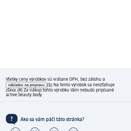
Všetky ceny výrobkov sú vrátane DPH, bez zálohu a
nákladov na prepravu
(§) Na tento výrobok sa nevzťahuje
zľava.
(#) Za nákup tohto výrobku Vám nebudú pripísané
active beauty body.
Ako sa vám páči táto stránka?