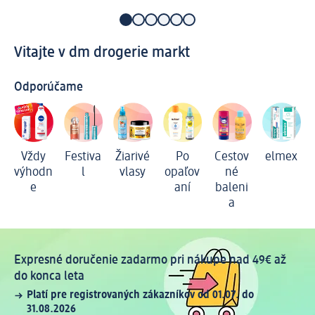
Vitajte v dm drogerie markt
Odporúčame
Vždy
Festiva
Žiarivé
Po
Cestov
elmex
výhodn
l
vlasy
opaľov
né
e
aní
baleni
a
Expresné doručenie zadarmo pri nákupe nad 49€ až
do konca leta
Platí pre registrovaných zákazníkov od 01.07. do
31.08.2026