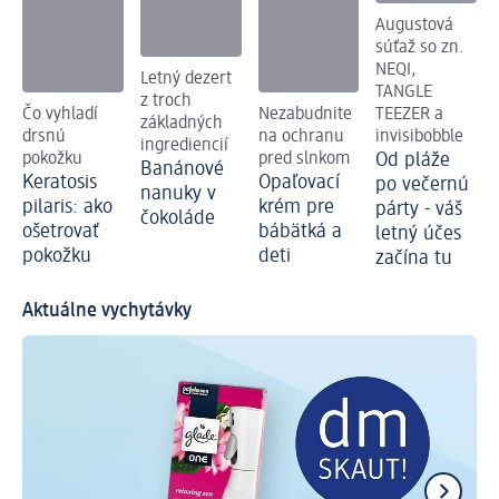
Augustová
súťaž so zn.
NEQI,
Letný dezert
TANGLE
z troch
Čo vyhladí
Nezabudnite
TEEZER a
základných
drsnú
na ochranu
invisibobble
ingrediencií
pokožku
pred slnkom
Od pláže
Banánové
Keratosis
Opaľovací
po večernú
nanuky v
pilaris: ako
krém pre
párty - váš
čokoláde
ošetrovať
bábätká a
letný účes
pokožku
deti
začína tu
Aktuálne vychytávky