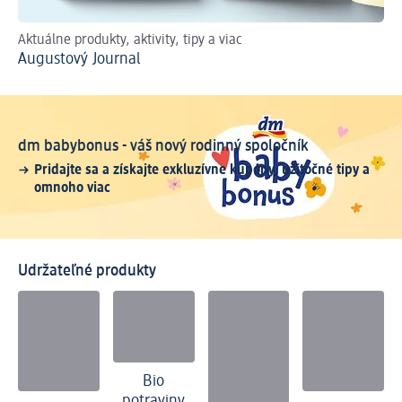
Aktuálne produkty, aktivity, tipy a viac
On
Augustový Journal
ac
dm babybonus - váš nový rodinný spoločník
Pridajte sa a získajte exkluzívne kupóny, užitočné tipy a
omnoho viac
Udržateľné produkty
Bio
potraviny