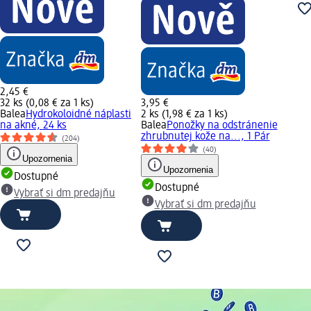
2,45 €
32 ks (0,08 € za 1 ks)
3,95 €
Balea
Hydrokoloidné náplasti
2 ks (1,98 € za 1 ks)
na akné, 24 ks
Balea
Ponožky na odstránenie
zhrubnutej kože na..., 1 Pár
(204)
(40)
Upozornenia
Upozornenia
Dostupné
Dostupné
Vybrať si dm predajňu
Vybrať si dm predajňu