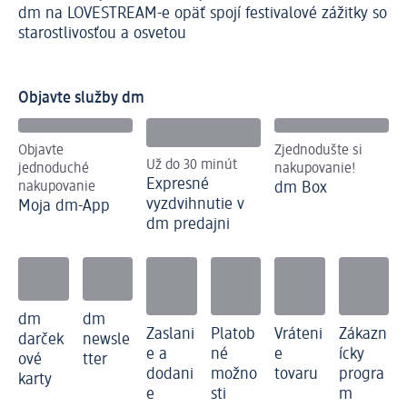
dm na LOVESTREAM-e opäť spojí festivalové zážitky so
zá
Re
starostlivosťou a osvetou
zd
Objavte služby dm
Objavte
Zjednodušte si
Už do 30 minút
jednoduché
nakupovanie!
Expresné
nakupovanie
dm Box
vyzdvihnutie v
Moja dm-App
dm predajni
dm
dm
Zaslani
Platob
Vráteni
Zákazn
darček
newsle
e a
né
e
ícky
ové
tter
dodani
možno
tovaru
progra
karty
e
sti
m