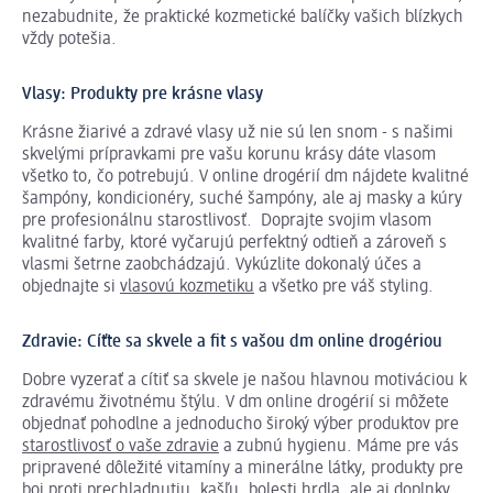
nezabudnite, že praktické kozmetické balíčky vašich blízkych
vždy potešia.
Vlasy: Produkty pre krásne vlasy
Krásne žiarivé a zdravé vlasy už nie sú len snom - s našimi
skvelými prípravkami pre vašu korunu krásy dáte vlasom
všetko to, čo potrebujú. V online drogérií dm nájdete kvalitné
šampóny, kondicionéry, suché šampóny, ale aj masky a kúry
pre profesionálnu starostlivosť. Doprajte svojim vlasom
kvalitné farby, ktoré vyčarujú perfektný odtieň a zároveň s
vlasmi šetrne zaobchádzajú. Vykúzlite dokonalý účes a
objednajte si
vlasovú kozmetiku
a všetko pre váš styling.
Zdravie: Cíťte sa skvele a fit s vašou dm online drogériou
Dobre vyzerať a cítiť sa skvele je našou hlavnou motiváciou k
zdravému životnému štýlu. V dm online drogérií si môžete
objednať pohodlne a jednoducho široký výber produktov pre
starostlivosť o vaše zdravie
a zubnú hygienu. Máme pre vás
pripravené dôležité vitamíny a minerálne látky, produkty pre
boj proti prechladnutiu, kašľu, bolesti hrdla, ale aj doplnky