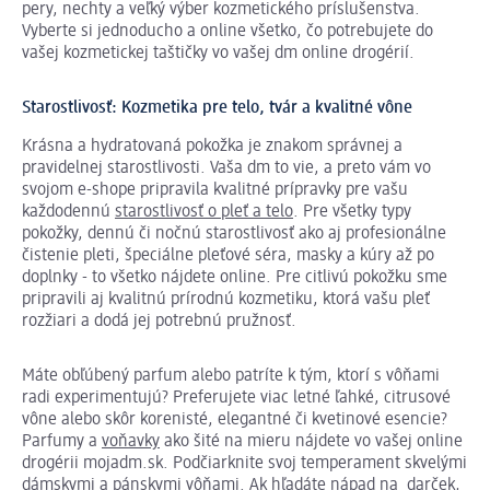
pery, nechty a veľký výber kozmetického príslušenstva.
Vyberte si jednoducho a online všetko, čo potrebujete do
vašej kozmetickej taštičky vo vašej dm online drogérií.
Starostlivosť: Kozmetika pre telo, tvár a kvalitné vône
Krásna a hydratovaná pokožka je znakom správnej a
pravidelnej starostlivosti. Vaša dm to vie, a preto vám vo
svojom e-shope pripravila kvalitné prípravky pre vašu
každodennú
starostlivosť o pleť a telo
. Pre všetky typy
pokožky, dennú či nočnú starostlivosť ako aj profesionálne
čistenie pleti, špeciálne pleťové séra, masky a kúry až po
doplnky - to všetko nájdete online. Pre citlivú pokožku sme
pripravili aj kvalitnú prírodnú kozmetiku, ktorá vašu pleť
rozžiari a dodá jej potrebnú pružnosť.
Máte obľúbený parfum alebo patríte k tým, ktorí s vôňami
radi experimentujú? Preferujete viac letné ľahké, citrusové
vône alebo skôr korenisté, elegantné či kvetinové esencie?
Parfumy a
voňavky
ako šité na mieru nájdete vo vašej online
drogérii mojadm.sk. Podčiarknite svoj temperament skvelými
dámskymi a pánskymi vôňami. Ak hľadáte nápad na darček,