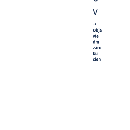
v
Obja
vte
dm
záru
ku
cien