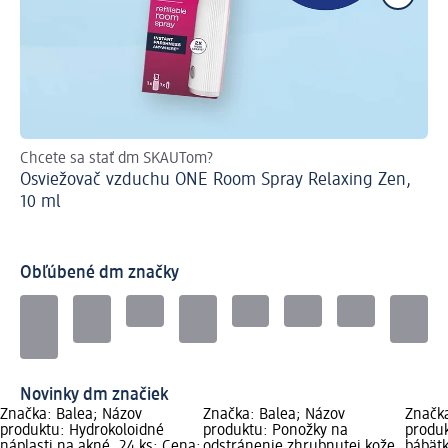
Chcete sa stať dm SKAUTom?
Sú
Osviežovač vzduchu ONE Room Spray Relaxing Zen,
Vy
10 ml
Obľúbené dm značky
Novinky dm značiek
Značka: Balea; Názov
Značka: Balea; Názov
Značka
produktu: Hydrokoloidné
produktu: Ponožky na
produk
náplasti na akné, 24 ks; Cena:
odstránenie zhrubnutej kože
bábätk