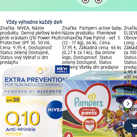
Vždy výhodne každý deň
Značka: NIVEA; Názov
Značka: Pampers active baby;
Značk
produktu: Denný pleťový krém
Názov produktu: Plienkové
ELSEV
proti vráskam Q10 Power Multi
nohavičky Paw Patrol - veľ. 5
Obnov
Protective SPF 30, 50 ml;
(12 - 17 kg), 66 ks; Cena:
Long, 
Cena: 9,95 €; Dostupnosť:
17,95 €; Základná cena: 66 ks
Základ
Status zelený Dostupné,
(0,27 € za 1 ks); Iba online
za 100
Status sivý Vybrať si dm
logo; Dostupnosť: Status
Status
predajňu
zelený Dostupné, Status
Status
červený Všetky dm predajne
preda
4,95 €
400 ml
+ 1 ďa
L'ORÉ
ELSEV
Dream
Do
Vyb