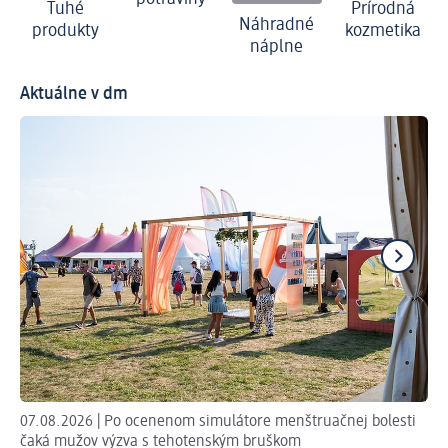
Tuhé
Prírodná
Náhradné
produkty
kozmetika
náplne
Aktuálne v dm
07.08.2026 | Po ocenenom simulátore menštruačnej bolesti
30.
čaká mužov výzva s tehotenským bruškom
ob