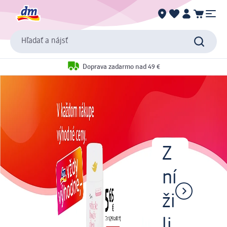
Hľadať a nájsť
Doprava zadarmo nad 49 €
Z
ní
ži
li