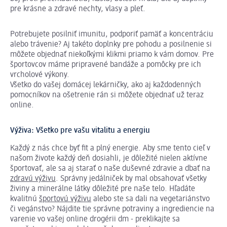
pre krásne a zdravé nechty, vlasy a pleť.
Potrebujete posilniť imunitu, podporiť pamäť a koncentráciu
alebo trávenie? Aj takéto doplnky pre pohodu a posilnenie si
môžete objednať niekoľkými klikmi priamo k vám domov. Pre
športovcov máme pripravené bandáže a pomôcky pre ich
vrcholové výkony.
Všetko do vašej domácej lekárničky, ako aj každodenných
pomocníkov na ošetrenie rán si môžete objednať už teraz
online.
Výživa: Všetko pre vašu vitalitu a energiu
Každý z nás chce byť fit a plný energie. Aby sme tento cieľ v
našom živote každý deň dosiahli, je dôležité nielen aktívne
športovať, ale sa aj starať o naše duševné zdravie a dbať na
zdravú výživu
. Správny jedálniček by mal obsahovať všetky
živiny a minerálne látky dôležité pre naše telo. Hľadáte
kvalitnú
športovú výživu
alebo ste sa dali na vegetariánstvo
či vegánstvo? Nájdite tie správne potraviny a ingrediencie na
varenie vo vašej online drogérii dm - preklikajte sa