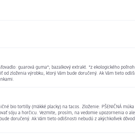
sťovadlo: guarová guma*; bazalkový extrakt. *z ekologického poľno
ť od zloženia výrobku, ktorý Vám bude doručený. Ak Vám tieto odli
enkami.
ičné bio tortilly (mäkké placky) na tacos. Zloženie: PŠENIČNÁ múka
ovať sóju a horčicu. Vezmite, prosím, na vedomie upozornenia o a
 bude doručený. Ak Vám tieto odlišnosti nebudú z akýchkoľvek dôvod