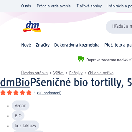
O nás
Práca a vzdelávanie
Tlačové správy
Inšpirácia a p
Hľadať a n
Nové
Značky
Dekoratívna kozmetika
Pleť, telo a p
Doprava zadarmo nad 49 €
Úvodná stránka
Výživa
Raňajky
Chlieb a pečivo
dmBio
Pšeničné bio tortilly, 
5
(
50 hodnotení
)
Vegan
BIO
bez laktózy