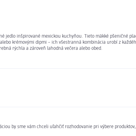
né jedlo inšpirované mexickou kuchyňou. Tieto mäkké pšeničné placky
ľou alebo krémovými dipmi – ich všestranná kombinácia urobí z každ
potrebná rýchla a zároveň lahodná večera alebo obed.
rmáciou by sme vám chceli uľahčiť rozhodovanie pri výbere produkto