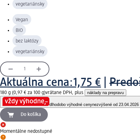
vegetariánsky
Vegan
BIO
bez laktózy
vegetariánsky
Aktuálna cena:
1,75 €
|
Predo
180 g (0,97 € za 100 g)
vrátane DPH, plus
náklady na prepravu
dlhodobo výhodné ceny
nezvýšené od 23.04.2026
Do košíka
Momentálne nedostupné