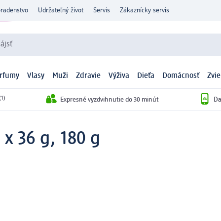
oradenstvo
Udržateľný život
Servis
Zákaznícky servis
ájsť
arfumy
Vlasy
Muži
Zdravie
Výživa
Dieťa
Domácnosť
Zvie
(1)
Expresné vyzdvihnutie do 30 minút
Da
5 x 36 g, 180 g