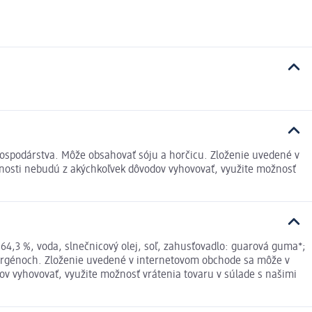
hospodárstva. Môže obsahovať sóju a horčicu. Zloženie uvedené v
šnosti nebudú z akýchkoľvek dôvodov vyhovovať, využite možnosť
 64,3 %, voda, slnečnicový olej, soľ, zahusťovadlo: guarová guma*;
lergénoch. Zloženie uvedené v internetovom obchode sa môže v
ov vyhovovať, využite možnosť vrátenia tovaru v súlade s našimi