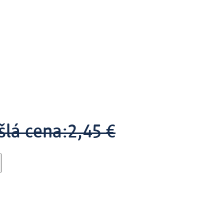
šlá cena:
2,45 €