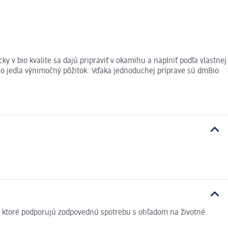
 v bio kvalite sa dajú pripraviť v okamihu a naplniť podľa vlastnej
ého jedla výnimočný pôžitok. Vďaka jednoduchej príprave sú dmBio
v, ktoré podporujú zodpovednú spotrebu s ohľadom na životné