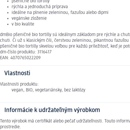
pšeničné bio tortilly
rýchla a jednoduchá príprava
ideálne na plnenie zeleninou, fazuľou alebo dipmi
vegánske zloženie
v bio kvalite
dmBio pšeničné bio tortilly sú ideálnym základom pre rýchle a chut
chuti. Či už s klasickým čili, čerstvou zeleninou, pikantnou fazu
pšeničné bio tortilly skvelou voľbou pre každú príležitosť, keď je 
dm-číslo produktu: 3116417
EAN: 4070765022209
Vlastnosti
Vlastnosti produktu:
vegan, BIO, vegetariánsky, bez laktózy
Informácie k udržateľným výrobkom
Tento výrobok má certifikát alebo pečať udržateľnosti. Touto info
prostredie.