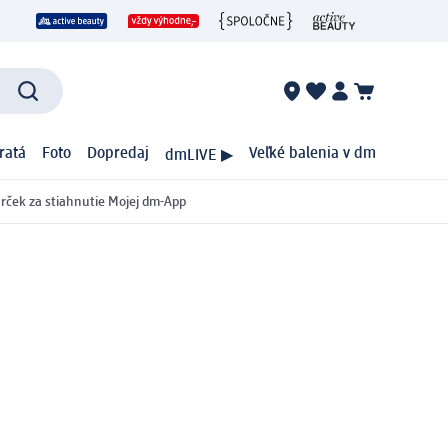
ratá
Foto
Dopredaj
Veľké balenia v dm
dmLIVE ▶
rček za stiahnutie Mojej dm-App