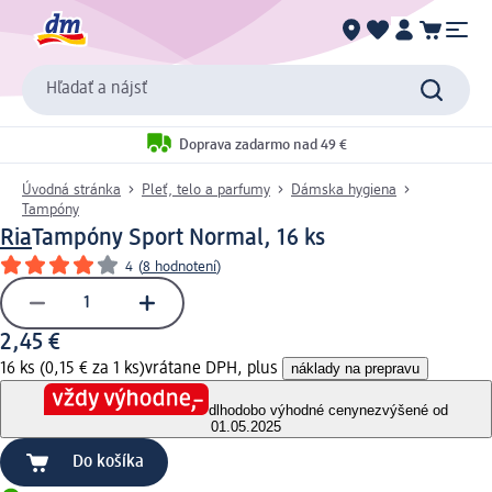
Hľadať a nájsť
Doprava zadarmo nad 49 €
Úvodná stránka
Pleť, telo a parfumy
Dámska hygiena
Tampóny
Ria
Tampóny Sport Normal, 16 ks
4
(
8 hodnotení
)
2,45 €
16 ks (0,15 € za 1 ks)
vrátane DPH, plus
náklady na prepravu
dlhodobo výhodné ceny
nezvýšené od
01.05.2025
Do košíka