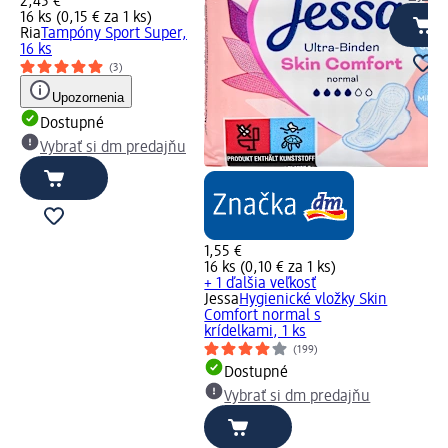
2,45 €
16 ks (0,15 € za 1 ks)
Ria
Tampóny Sport Super,
16 ks
(3)
Upozornenia
Dostupné
Vybrať si dm predajňu
1,55 €
16 ks (0,10 € za 1 ks)
+ 1 ďalšia veľkosť
Jessa
Hygienické vložky Skin
Comfort normal s
krídelkami, 1 ks
(199)
Dostupné
Vybrať si dm predajňu