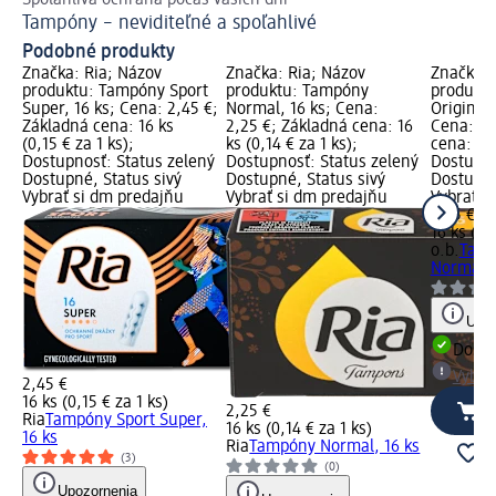
Tampóny – neviditeľné a spoľahlivé
Pr
Podobné produkty
Značka: Ria; Názov
Značka: Ria; Názov
Značka: 
produktu: Tampóny Sport
produktu: Tampóny
produkt
Super, 16 ks; Cena: 2,45 €;
Normal, 16 ks; Cena:
Original
Základná cena: 16 ks
2,25 €; Základná cena: 16
Cena: 3,
(0,15 € za 1 ks);
ks (0,14 € za 1 ks);
cena: 16 
Dostupnosť: Status zelený
Dostupnosť: Status zelený
Dostupno
Dostupné, Status sivý
Dostupné, Status sivý
Dostupné
Vybrať si dm predajňu
Vybrať si dm predajňu
Vybrať s
3,45 €
16 ks (0,
o.b.
Tamp
Normal, 
Upoz
Dost
Vybra
2,45 €
16 ks (0,15 € za 1 ks)
2,25 €
Ria
Tampóny Sport Super,
16 ks (0,14 € za 1 ks)
16 ks
Ria
Tampóny Normal, 16 ks
(3)
(0)
Upozornenia