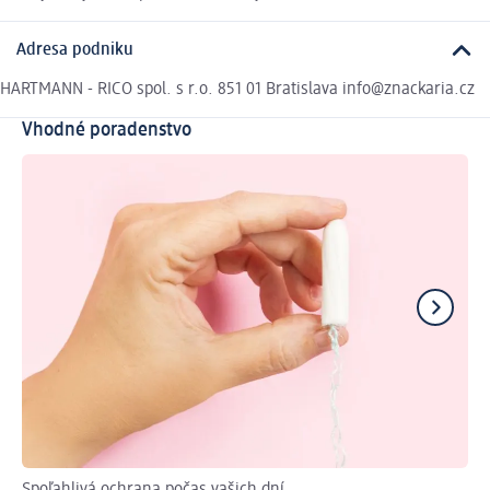
Adresa podniku
HARTMANN - RICO spol. s r.o. 851 01 Bratislava info@znackaria.cz
Vhodné poradenstvo
Spoľahlivá ochrana počas vašich dní
Na 