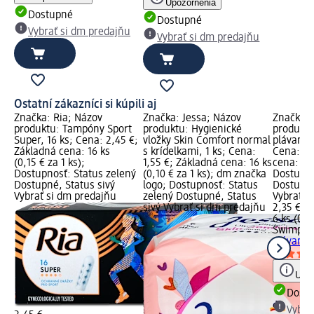
Upozornenia
Dostupné
Dostupné
Vybrať si dm predajňu
Vybrať si dm predajňu
Ostatní zákazníci si kúpili aj
Značka: Ria; Názov
Značka: Jessa; Názov
Značka:
produktu: Tampóny Sport
produktu: Hygienické
produkt
Super, 16 ks; Cena: 2,45 €;
vložky Skin Comfort normal
plávanie
Základná cena: 16 ks
s krídelkami, 1 ks; Cena:
Cena: 2,
(0,15 € za 1 ks);
1,55 €; Základná cena: 16 ks
cena: 6 k
Dostupnosť: Status zelený
(0,10 € za 1 ks); dm značka
Dostupno
Dostupné, Status sivý
logo; Dostupnosť: Status
Dostupné
Vybrať si dm predajňu
zelený Dostupné, Status
Vybrať s
sivý Vybrať si dm predajňu
2,35 €
6 ks (0,3
Swimpo
plávanie
Upoz
Dost
Vybra