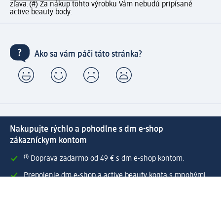
zľava.
(#) Za nákup tohto výrobku Vám nebudú pripísané
active beauty body.
Ako sa vám páči táto stránka?
Nakupujte rýchlo a pohodlne s dm e-shop
zákazníckym kontom
⁽¹⁾ Doprava zadarmo od 49 € s dm e-shop kontom.
Prepojenie dm e-shop a active beauty konta s mnohými
zákazníckymi výhodami.
Rýchle a jednoduché spravovanie objednávok.