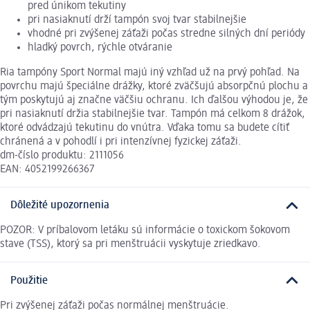
pred únikom tekutiny
pri nasiaknutí drží tampón svoj tvar stabilnejšie
vhodné pri zvýšenej záťaži počas stredne silných dní periódy
hladký povrch, rýchle otváranie
Ria tampóny Sport Normal majú iný vzhľad už na prvý pohľad. Na
povrchu majú špeciálne drážky, ktoré zväčšujú absorpčnú plochu a
tým poskytujú aj značne väčšiu ochranu. Ich ďalšou výhodou je, že
pri nasiaknutí držia stabilnejšie tvar. Tampón má celkom 8 drážok,
ktoré odvádzajú tekutinu do vnútra. Vďaka tomu sa budete cítiť
chránená a v pohodlí i pri intenzívnej fyzickej záťaži.
dm-číslo produktu: 2111056
EAN: 4052199266367
Dôležité upozornenia
POZOR: V príbalovom letáku sú informácie o toxickom šokovom
stave (TSS), ktorý sa pri menštruácii vyskytuje zriedkavo.
Použitie
Pri zvýšenej záťaži počas normálnej menštruácie.