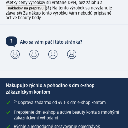
Všetky ceny výrobkov sú vrátane DPH, bez zálohu a
nákladov na prepravu
(§) Na tento výrobok sa nevzťahuje
zľava.
(#) Za nákup tohto výrobku Vám nebudú pripísané
active beauty body.
Ako sa vám páči táto stránka?
Nakupujte rýchlo a pohodlne s dm e-shop
zákazníckym kontom
⁽¹⁾ Doprava zadarmo od 49 € s dm e-shop kontom.
Prepojenie dm e-shop a active beauty konta s mnohými
zákazníckymi výhodami.
Rýchle a jednoduché spravovanie objednávok.