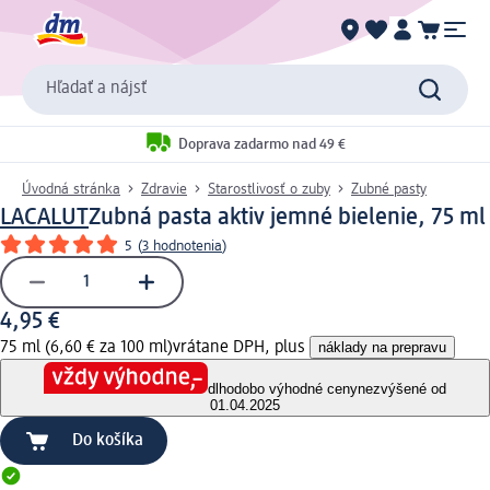
Hľadať a nájsť
Doprava zadarmo nad 49 €
Úvodná stránka
Zdravie
Starostlivosť o zuby
Zubné pasty
LACALUT
Zubná pasta aktiv jemné bielenie, 75 ml
5
(
3 hodnotenia
)
4,95 €
75 ml (6,60 € za 100 ml)
vrátane DPH, plus
náklady na prepravu
dlhodobo výhodné ceny
nezvýšené od
01.04.2025
Do košíka