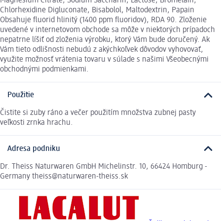
Magnesium Citrate, Sodium Saccharin, Lactose, Bromelain,
Chlorhexidine Digluconate, Bisabolol, Maltodextrin, Papain
Obsahuje fluorid hlinitý (1400 ppm fluoridov), RDA 90. Zloženie
uvedené v internetovom obchode sa môže v niektorých prípadoch
nepatrne líšiť od zloženia výrobku, ktorý Vám bude doručený. Ak
Vám tieto odlišnosti nebudú z akýchkoľvek dôvodov vyhovovať,
využite možnosť vrátenia tovaru v súlade s našimi Všeobecnými
obchodnými podmienkami.
Použitie
Čistite si zuby ráno a večer použitím množstva zubnej pasty
veľkosti zrnka hrachu.
Adresa podniku
Dr. Theiss Naturwaren GmbH Michelinstr. 10, 66424 Homburg -
Germany theiss@naturwaren-theiss.sk