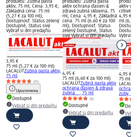
produktu: Zubná pasta
produktu: Zubná pasta
produktu
aktiv, 75 ml; Cena: 3,95 €;
aktiv ochrana ďasien &
aktiv oc
Základná cena: 75 ml
zdravá zubná sklovina, 75
citlivé z
(5,27 € za 100 ml);
ml; Cena: 4,95 €; Základná
4,95 €; 
Dostupnosť: Status zelený
cena: 75 ml (6,60 € za 100
ml (6,60 
Dostupné, Status sivý
ml); Dostupnosť: Status
Dostupno
Vybrať si dm predajňu
zelený Dostupné, Status
Dostupné
sivý Vybrať si dm predajňu
Vybrať s
3,95 €
75 ml (5,27 € za 100 ml)
LACALUT
Zubná pasta aktiv,
4,95 €
4,95 €
75 ml
75 ml (6,60 € za 100 ml)
75 ml (6,
(11)
LACALUT
Zubná pasta aktiv
LACALUT
ochrana ďasien & zdravá
ochrana 
Upozornenia
zubná..., 75 ml
zuby, 75
Dostupné
(5)
Dostupné
Vybrať si dm predajňu
Dost
Vybrať si dm predajňu
Vybra