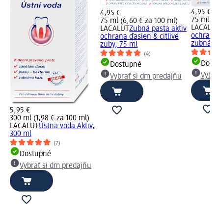
4,95 €
4,95 €
75 ml (6,
75 ml (6,60 € za 100 ml)
LACALUT
LACALUT
Zubná pasta aktiv
ochrana 
ochrana ďasien & citlivé
zubná...
zuby, 75 ml
(4)
Dost
Dostupné
Vybra
Vybrať si dm predajňu
5,95 €
300 ml (1,98 € za 100 ml)
LACALUT
Ústna voda Aktiv,
300 ml
(7)
Dostupné
Vybrať si dm predajňu