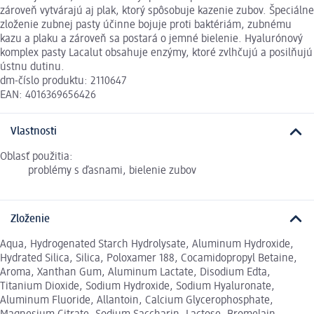
zároveň vytvárajú aj plak, ktorý spôsobuje kazenie zubov. Špeciálne
zloženie zubnej pasty účinne bojuje proti baktériám, zubnému
kazu a plaku a zároveň sa postará o jemné bielenie. Hyalurónový
komplex pasty Lacalut obsahuje enzýmy, ktoré zvlhčujú a posilňujú
ústnu dutinu.
dm-číslo produktu: 2110647
EAN: 4016369656426
Vlastnosti
Oblasť použitia:
problémy s ďasnami, bielenie zubov
Zloženie
Aqua, Hydrogenated Starch Hydrolysate, Aluminum Hydroxide,
Hydrated Silica, Silica, Poloxamer 188, Cocamidopropyl Betaine,
Aroma, Xanthan Gum, Aluminum Lactate, Disodium Edta,
Titanium Dioxide, Sodium Hydroxide, Sodium Hyaluronate,
Aluminum Fluoride, Allantoin, Calcium Glycerophosphate,