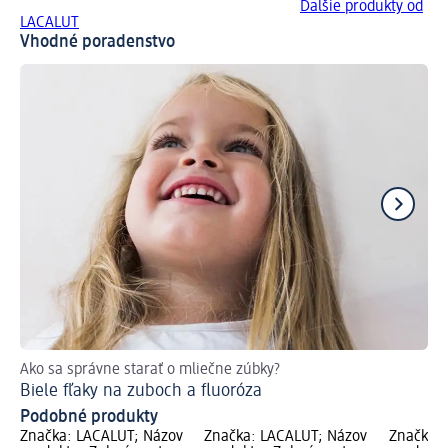
Ďalšie produkty od
LACALUT
Vhodné poradenstvo
Ako sa správne starať o mliečne zúbky?
Ak
Biele fľaky na zuboch a fluoróza
Zu
Podobné produkty
Značka: LACALUT; Názov
Značka: LACALUT; Názov
Značka: 