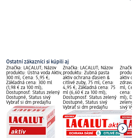
Ostatní zákazníci si kúpili aj
Značka: LACALUT; Názov
Značka: LACALUT; Názov
Značka: 
produktu: Ústna voda Aktiv,
produktu: Zubná pasta
produktu
300 ml; Cena: 5,95 €;
aktiv ochrana ďasien &
aktiv oc
Základná cena: 300 ml
citlivé zuby, 75 ml; Cena:
zdravá z
(1,98 € za 100 ml);
4,95 €; Základná cena: 75
ml; Cena
Dostupnosť: Status zelený
ml (6,60 € za 100 ml);
cena: 75
Dostupné, Status sivý
Dostupnosť: Status zelený
ml); Dos
Vybrať si dm predajňu
Dostupné, Status sivý
zelený D
Vybrať si dm predajňu
sivý Vyb