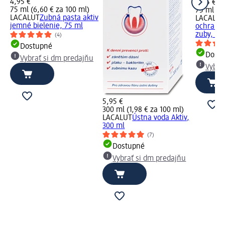
4,95 €
4,95 €
75 ml (6,60 € za 100 ml)
75 ml (6,
LACALUT
Zubná pasta aktiv
LACALUT
jemné bielenie, 75 ml
ochrana 
zuby, 75
(4)
Dostupné
Dost
Vybrať si dm predajňu
Vybra
5,95 €
300 ml (1,98 € za 100 ml)
LACALUT
Ústna voda Aktiv,
300 ml
(7)
Dostupné
Vybrať si dm predajňu