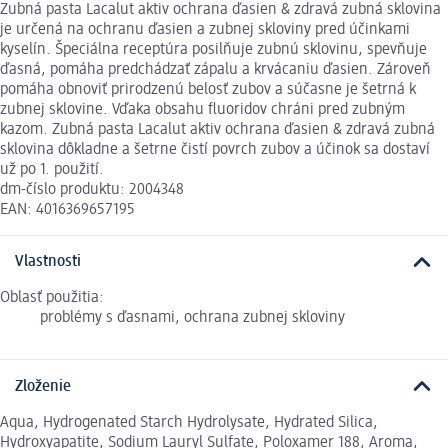
Zubná pasta Lacalut aktiv ochrana ďasien & zdravá zubná sklovina
je určená na ochranu ďasien a zubnej skloviny pred účinkami
kyselín. Špeciálna receptúra posilňuje zubnú sklovinu, spevňuje
ďasná, pomáha predchádzať zápalu a krvácaniu ďasien. Zároveň
pomáha obnoviť prirodzenú belosť zubov a súčasne je šetrná k
zubnej sklovine. Vďaka obsahu fluoridov chráni pred zubným
kazom. Zubná pasta Lacalut aktiv ochrana ďasien & zdravá zubná
sklovina dôkladne a šetrne čistí povrch zubov a účinok sa dostaví
už po 1. použití.
dm-číslo produktu: 2004348
EAN: 4016369657195
Vlastnosti
Oblasť použitia:
problémy s ďasnami, ochrana zubnej skloviny
Zloženie
Aqua, Hydrogenated Starch Hydrolysate, Hydrated Silica,
Hydroxyapatite, Sodium Lauryl Sulfate, Poloxamer 188, Aroma,