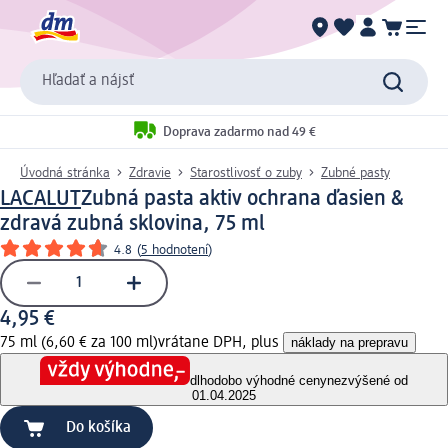
Hľadať a nájsť
Doprava zadarmo nad 49 €
Úvodná stránka
Zdravie
Starostlivosť o zuby
Zubné pasty
LACALUT
Zubná pasta aktiv ochrana ďasien &
zdravá zubná sklovina, 75 ml
4.8
(
5 hodnotení
)
4,95 €
75 ml (6,60 € za 100 ml)
vrátane DPH, plus
náklady na prepravu
dlhodobo výhodné ceny
nezvýšené od
01.04.2025
Do košíka