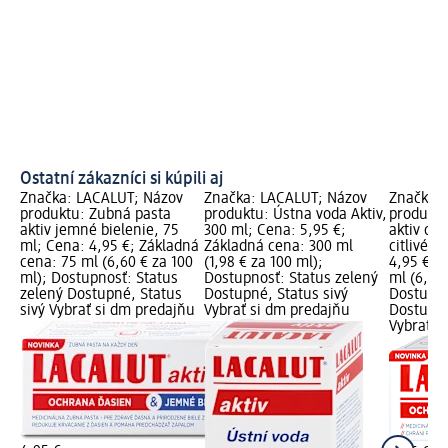
Ostatní zákazníci si kúpili aj
Značka: LACALUT; Názov
Značka: LACALUT; Názov
Značka: 
produktu: Zubná pasta
produktu: Ústna voda Aktiv,
produktu
aktiv jemné bielenie, 75
300 ml; Cena: 5,95 €;
aktiv oc
ml; Cena: 4,95 €; Základná
Základná cena: 300 ml
citlivé z
cena: 75 ml (6,60 € za 100
(1,98 € za 100 ml);
4,95 €; 
ml); Dostupnosť: Status
Dostupnosť: Status zelený
ml (6,60 
zelený Dostupné, Status
Dostupné, Status sivý
Dostupno
sivý Vybrať si dm predajňu
Vybrať si dm predajňu
Dostupné
Vybrať s