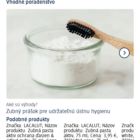
Vhodné poradenstvo
Aké sú výhody?
Ak
Zubný prášok pre udržateľnú ústnu hygienu
Bi
Podobné produkty
Značka: LACALUT; Názov
Značka: LACALUT; Názov
Značka: 
produktu: Zubná pasta
produktu: Zubná pasta
produktu
aktiv ochrana ďasien &
aktiv, 75 ml; Cena: 3,95 €;
white, 7