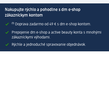
Nakupujte rýchlo a pohodlne s dm e-shop
zákazníckym kontom
⁽¹⁾ Doprava zadarmo od 49 € s dm e-shop kontom.
Prepojenie dm e-shop a active beauty konta s mnohými
zákazníckymi výhodami.
Rýchle a jednoduché spravovanie objednávok.
Vytvoriť dm e-shop konto
Pomoc
Výhody e-shopu
Zákaznícky servis
Zaslanie a dodanie
Vrátenie tovaru
Spoločnosť