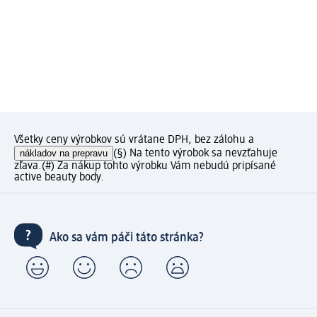
Všetky ceny výrobkov sú vrátane DPH, bez zálohu a
nákladov na prepravu
(§) Na tento výrobok sa nevzťahuje
zľava.
(#) Za nákup tohto výrobku Vám nebudú pripísané
active beauty body.
Ako sa vám páči táto stránka?