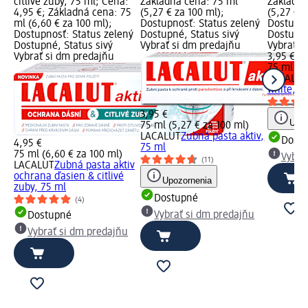
citlivé zuby, 75 ml; Cena:
Základná cena: 75 ml
Základná
4,95 €; Základná cena: 75
(5,27 € za 100 ml);
(5,27 € z
ml (6,60 € za 100 ml);
Dostupnosť: Status zelený
Dostupno
Dostupnosť: Status zelený
Dostupné, Status sivý
Dostupné
Dostupné, Status sivý
Vybrať si dm predajňu
Vybrať s
Vybrať si dm predajňu
3,95 €
75 ml (5,
LACALUT
white, 7
3,95 €
Upoz
75 ml (5,27 € za 100 ml)
LACALUT
Zubná pasta aktiv,
Dost
4,95 €
75 ml
75 ml (6,60 € za 100 ml)
Vybra
(11)
LACALUT
Zubná pasta aktiv
ochrana ďasien & citlivé
Upozornenia
zuby, 75 ml
Dostupné
(4)
Vybrať si dm predajňu
Dostupné
Vybrať si dm predajňu