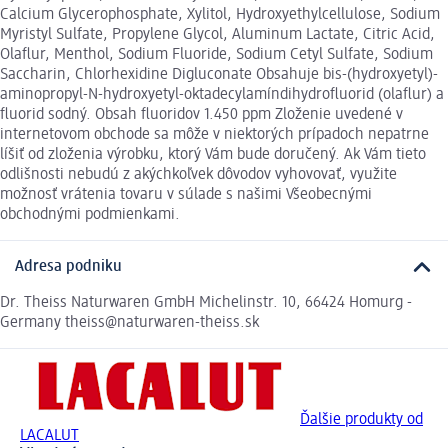
Calcium Glycerophosphate, Xylitol, Hydroxyethylcellulose, Sodium
Myristyl Sulfate, Propylene Glycol, Aluminum Lactate, Citric Acid,
Olaflur, Menthol, Sodium Fluoride, Sodium Cetyl Sulfate, Sodium
Saccharin, Chlorhexidine Digluconate Obsahuje bis-(hydroxyetyl)-
aminopropyl-N-hydroxyetyl-oktadecylamíndihydrofluorid (olaflur) a
fluorid sodný. Obsah fluoridov 1.450 ppm Zloženie uvedené v
internetovom obchode sa môže v niektorých prípadoch nepatrne
líšiť od zloženia výrobku, ktorý Vám bude doručený. Ak Vám tieto
odlišnosti nebudú z akýchkoľvek dôvodov vyhovovať, využite
možnosť vrátenia tovaru v súlade s našimi Všeobecnými
obchodnými podmienkami.
Adresa podniku
Dr. Theiss Naturwaren GmbH Michelinstr. 10, 66424 Homurg -
Germany theiss@naturwaren-theiss.sk
Ďalšie produkty od
LACALUT