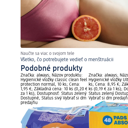
Naučte sa viac o svojom tele
Všetko, čo potrebujete vedieť o menštruácii
Podobné produkty
Značka: always; Názov produktu:
Značka: always; Náz
Hygienické vložky classic clean feel
Hygienické vložky Ul
protection normal, 10 ks; Cena:
ks; Cena: 8,95 €; Zá
1,95 €; Základná cena: 10 ks (0,20 €
ks (0,19 € za 1 ks); 
za 1 ks); Dostupnosť: Status zelený
Status zelený Dostup
Dostupné, Status sivý Vybrať si dm
Vybrať si dm predaj
predajňu