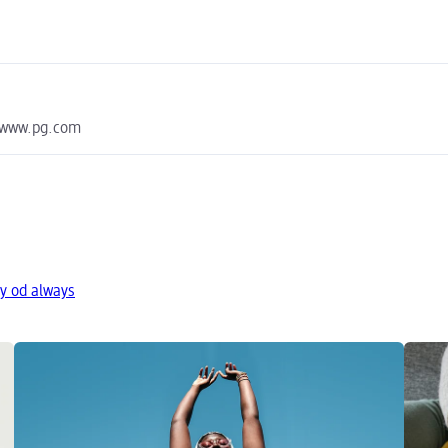
SR www.pg.com
y od always