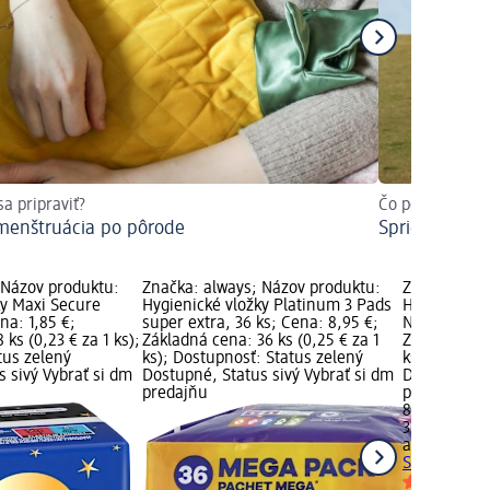
sa pripraviť?
Čo potrebujete
menštruácia po pôrode
Sprievodca m
 Názov produktu:
Značka: always; Názov produktu:
Značka: alw
ky Maxi Secure
Hygienické vložky Platinum 3 Pads
Hygienické 
na: 1,85 €;
super extra, 36 ks; Cena: 8,95 €;
Night, 36 ks
 ks (0,23 € za 1 ks);
Základná cena: 36 ks (0,25 € za 1
Základná cen
tus zelený
ks); Dostupnosť: Status zelený
ks); Dostup
 sivý Vybrať si dm
Dostupné, Status sivý Vybrať si dm
Dostupné, S
predajňu
predajňu
8,95 €
36 ks (0,25 €
always
Hygie
Secure Nigh