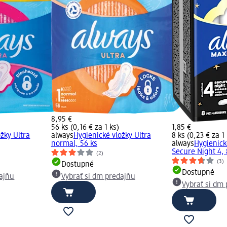
8,95 €
56 ks (0,16 € za 1 ks)
1,85 €
žky Ultra
always
Hygienické vložky Ultra
8 ks (0,23 € za 1
normal, 56 ks
always
Hygienick
Secure Night 4, 
(2)
(3)
Dostupné
Dostupné
dajňu
Vybrať si dm predajňu
Vybrať si dm