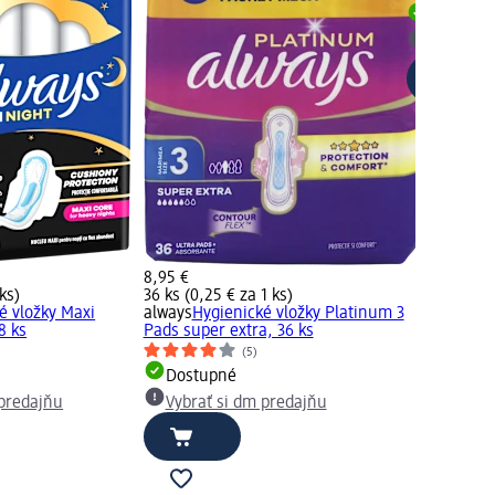
Dostupn
Vybrať s
8,95 €
 ks)
36 ks (0,25 € za 1 ks)
é vložky Maxi
always
Hygienické vložky Platinum 3
8 ks
Pads super extra, 36 ks
(5)
Dostupné
 predajňu
Vybrať si dm predajňu