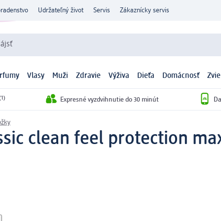
oradenstvo
Udržateľný život
Servis
Zákaznícky servis
ájsť
arfumy
Vlasy
Muži
Zdravie
Výživa
Dieťa
Domácnosť
Zvie
(1)
Expresné vyzdvihnutie do 30 minút
Da
ožky
sic clean feel protection max