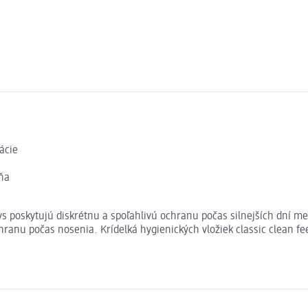
ácie
dňa
ways poskytujú diskrétnu a spoľahlivú ochranu počas silnejších dn
hranu počas nosenia. Krídelká hygienických vložiek classic clean f