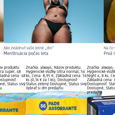
Ako zvládnuť vaše letné „dni“
Na čo 
Menštruácia počas leta
Prvá 
ov produktu:
Značka: always; Názov produktu:
Značka: always;
tra super, 48
Hygienické vložky Ultra normal, 56
Hygienické vlož
kladná cena: 48
ks; Cena: 8,95 €; Základná cena: 56
Night 4, 8 ks; Ce
Dostupnosť:
ks (0,16 € za 1 ks); Dostupnosť:
Základná cena: 8
né, Status sivý
Status zelený Dostupné, Status sivý
Dostupnosť: Sta
ňu
Vybrať si dm predajňu
Dostupné, Status
predajňu