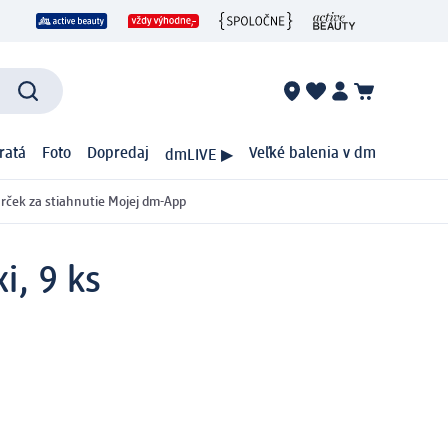
ratá
Foto
Dopredaj
Veľké balenia v dm
dmLIVE ▶
rček za stiahnutie Mojej dm-App
i, 9 ks