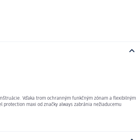
í menštruácie. Vďaka trom ochranným funkčným zónam a flexibilným
eel protection maxi od značky always zabránia nežiaducemu