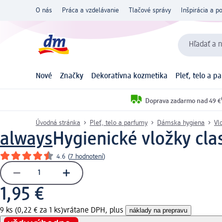
O nás
Práca a vzdelávanie
Tlačové správy
Inšpirácia a p
Hľadať a n
Nové
Značky
Dekoratívna kozmetika
Pleť, telo a p
Doprava zadarmo nad 49 €
Úvodná stránka
Pleť, telo a parfumy
Dámska hygiena
Vl
always
Hygienické vložky clas
4.6
(
7 hodnotení
)
1,95 €
9 ks (0,22 € za 1 ks)
vrátane DPH, plus
náklady na prepravu