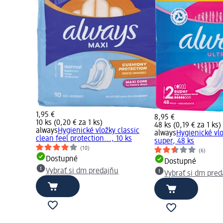
1,95 €
8,95 €
10 ks (0,20 € za 1 ks)
48 ks (0,19 € za 1 ks)
always
Hygienické vložky classic
always
Hygienické vlo
clean feel protection..., 10 ks
super, 48 ks
(10)
(6)
Dostupné
Dostupné
Vybrať si dm predajňu
Vybrať si dm pre