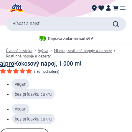
Hľadať a nájsť
Doprava zadarmo nad 49 €
Úvodná stránka
Výživa
Mlieko, rastlinné nápoje a dezerty
Rastlinné nápoje a dezerty
alpro
Kokosový nápoj, 1 000 ml
5
(
6 hodnotení
)
Vegan
bez prídavku cukru
Vegan
bez prídavku cukru