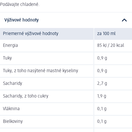
Podávajte chladené.
Výživové hodnoty
Priemerné výživové hodnoty
za 100 ml
Energia
85 kJ / 20 kcal
Tuky
0,9 g
Tuky, z toho nasýtené mastné kyseliny
0,9 g
Sacharidy
2,7 g
Sacharidy, z toho cukry
1,9 g
Vláknina
0,1 g
Bielkoviny
0,1 g