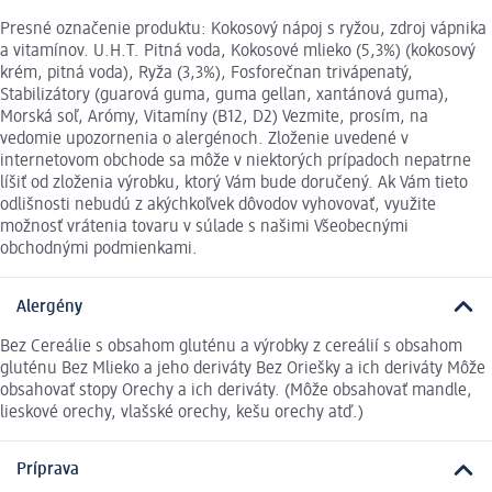
Presné označenie produktu: Kokosový nápoj s ryžou, zdroj vápnika
a vitamínov. U.H.T. Pitná voda, Kokosové mlieko (5,3%) (kokosový
krém, pitná voda), Ryža (3,3%), Fosforečnan trivápenatý,
Stabilizátory (guarová guma, guma gellan, xantánová guma),
Morská soľ, Arómy, Vitamíny (B12, D2) Vezmite, prosím, na
vedomie upozornenia o alergénoch. Zloženie uvedené v
internetovom obchode sa môže v niektorých prípadoch nepatrne
líšiť od zloženia výrobku, ktorý Vám bude doručený. Ak Vám tieto
odlišnosti nebudú z akýchkoľvek dôvodov vyhovovať, využite
možnosť vrátenia tovaru v súlade s našimi Všeobecnými
obchodnými podmienkami.
Alergény
Bez Cereálie s obsahom gluténu a výrobky z cereálií s obsahom
gluténu Bez Mlieko a jeho deriváty Bez Oriešky a ich deriváty Môže
obsahovať stopy Orechy a ich deriváty. (Môže obsahovať mandle,
lieskové orechy, vlašské orechy, kešu orechy atď.)
Príprava