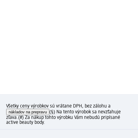
Všetky ceny výrobkov sú vrátane DPH, bez zálohu a
nákladov na prepravu
(§) Na tento výrobok sa nevzťahuje
zľava.
(#) Za nákup tohto výrobku Vám nebudú pripísané
active beauty body.