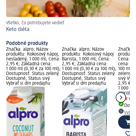
Všetko, čo potrebujete vedieť
Pr
Keto diéta
Pu
Podobné produkty
Značka: alpro; Názov
Značka: alpro; Názov
Značka: 
produktu: Kokosový nápoj,
produktu: Kokosový nápoj
produktu:
nesladený, 1 000 ml; Cena:
Barista, 1 000 ml; Cena:
Cena: 2,
2,95 €; Základná cena:
2,95 €; Základná cena:
cena: 1 0
1 000 ml (0,30 € za 100 ml);
1 000 ml (0,30 € za 100 ml);
100 ml);
Dostupnosť: Status zelený
Dostupnosť: Status zelený
zelený D
Dostupné, Status sivý
Dostupné, Status sivý
sivý Vyb
Vybrať si dm predajňu
Vybrať si dm predajňu
2,95 €
1 000 ml 
alpro
Ryž
Dost
Vybra