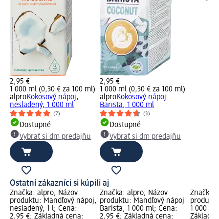
2,95 €
2,95 €
1 000 ml (0,30 € za 100 ml)
1 000 ml (0,30 € za 100 ml)
alpro
Kokosový nápoj,
alpro
Kokosový nápoj
nesladený, 1 000 ml
Barista, 1 000 ml
(7)
(3)
Dostupné
Dostupné
Vybrať si dm predajňu
Vybrať si dm predajňu
Ostatní zákazníci si kúpili aj
Značka: alpro; Názov
Značka: alpro; Názov
Značka: 
produktu: Mandľový nápoj,
produktu: Mandľový nápoj
produktu
nesladený, 1 l; Cena:
Barista, 1 000 ml; Cena:
1 000 ml
2,95 €; Základná cena:
2,95 €; Základná cena:
Základná