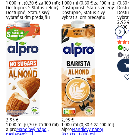
1 000 ml (0,30 € za 100 ml);
1 000 ml (0,30 € za 100 ml);
(0,30 € z
Dostupnosť: Status zelený
Dostupnosť: Status zelený
Dostupno
Dostupné, Status sivý
Dostupné, Status sivý
Dostupné
Vybrať si dm predajňu
Vybrať si dm predajňu
Vybrať s
2,95 €
1 000 ml 
alpro
Man
ml
Dost
Vybra
2,95 €
2,95 €
1 000 ml (0,30 € za 100 ml)
1 000 ml (0,30 € za 100 ml)
alpro
Mandľový nápoj,
alpro
Mandľový nápoj
nesladený, 1 l
Barista, 1 000 ml