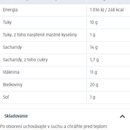
Energia
1 036 kJ / 248 kcal
Tuky
10 g
Tuky, z toho nasýtené mastné kyseliny
1 g
Sacharidy
14 g
Sacharidy, z toho cukry
1,7 g
Vláknina
11 g
Bielkoviny
20 g
Soľ
1 g
Skladovanie
Po otvorení uchovávajte v suchu a chráňte pred teplom.