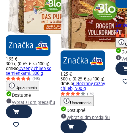
2,45 €
0,35 kg (
dmBio
Ov
žemle na
g
Upoz
Dost
1,95 €
Vybra
300 g (0,65 € za 100 g)
dmBio
Ovsený chlieb so
semienkami, 300 g
1,25 €
500 g (0,25 € za 100 g)
(295)
dmBio
Celozrnný ražný
Upozornenia
chlieb, 500 g
(180)
Dostupné
Vybrať si dm predajňu
Upozornenia
Dostupné
Vybrať si dm predajňu