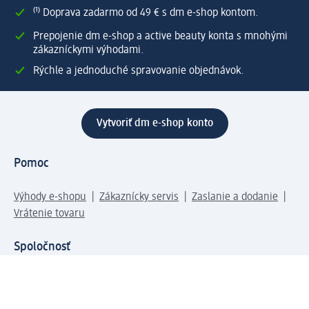
⁽¹⁾ Doprava zadarmo od 49 € s dm e-shop kontom.
Prepojenie dm e-shop a active beauty konta s mnohými
zákazníckymi výhodami.
Rýchle a jednoduché spravovanie objednávok.
Vytvoriť dm e-shop konto
Pomoc
Výhody e-shopu
Zákaznícky servis
Zaslanie a dodanie
Vrátenie tovaru
Spoločnosť
O nás
Zodpovednosť
Práca a vzdelávanie
Tlačové stredisko
Cesta do dm dialogica