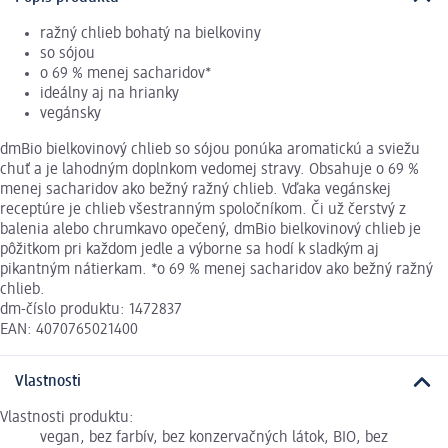
ražný chlieb bohatý na bielkoviny
so sójou
o 69 % menej sacharidov*
ideálny aj na hrianky
vegánsky
dmBio bielkovinový chlieb so sójou ponúka aromatickú a sviežu
chuť a je lahodným doplnkom vedomej stravy. Obsahuje o 69 %
menej sacharidov ako bežný ražný chlieb. Vďaka vegánskej
receptúre je chlieb všestranným spoločníkom. Či už čerstvý z
balenia alebo chrumkavo opečený, dmBio bielkovinový chlieb je
pôžitkom pri každom jedle a výborne sa hodí k sladkým aj
pikantným nátierkam. *o 69 % menej sacharidov ako bežný ražný
chlieb.
dm-číslo produktu: 1472837
EAN: 4070765021400
Vlastnosti
Vlastnosti produktu:
vegan, bez farbív, bez konzervačných látok, BIO, bez