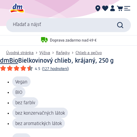
Hľadať a nájsť
Doprava zadarmo nad 49 €
Úvodná stránka
Výživa
Raňajky
Chlieb a pečivo
dmBio
Bielkovinový chlieb, krájaný, 250 g
4.5
(
127 hodnotení
)
Vegan
BIO
bez farbív
bez konzervačných látok
bez aromatických látok