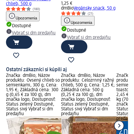
1,25 €
chlieb, 500 g
dmBio
Vegánsky snack, 50 g
(180)
(21)
Upozornenia
Upozornenia
Dostupné
Dostupné
Vybrať si dm predajňu
Vybrať si dm predajňu
Ostatní zákazníci si kúpili aj
Značka: dmBio; Názov
Značka: dmBio; Názov
Značka: 
produktu: Ovsený chlieb so
produktu: Celozrnný ražný
produktu
semienkami, 300 g; Cena:
chlieb, 500 g; Cena: 1,25 €;
semienk
1,95 €; Základná cena: 300
Základná cena: 500 g
toastova
g (0,65 € za 100 g); dm
(0,25 € za 100 g); dm
2,45 €; 
značka logo; Dostupnosť:
značka logo; Dostupnosť:
kg (700,
Status zelený Dostupné,
Status zelený Dostupné,
značka l
Status sivý Vybrať si dm
Status sivý Vybrať si dm
Status z
predajňu
predajňu
Status si
predajň