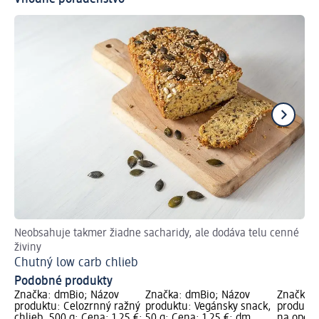
Neobsahuje takmer žiadne sacharidy, ale dodáva telu cenné
Po
živiny
Ba
Chutný low carb chlieb
Podobné produkty
Značka: dmBio; Názov
Značka: dmBio; Názov
Značka: 
produktu: Celozrnný ražný
produktu: Vegánsky snack,
produktu
chlieb, 500 g; Cena: 1,25 €;
50 g; Cena: 1,25 €; dm
na opeka