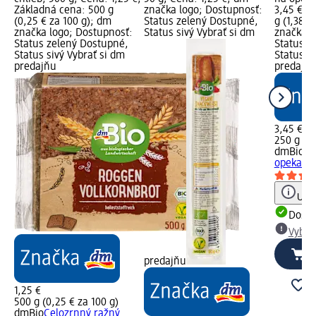
Základná cena: 500 g
značka logo; Dostupnosť:
3,45 €; 
(0,25 € za 100 g); dm
Status zelený Dostupné,
g (1,38 €
značka logo; Dostupnosť:
Status sivý Vybrať si dm
značka l
Status zelený Dostupné,
Status z
Status sivý Vybrať si dm
Status si
predajňu
predajň
3,45 €
250 g (1,
dmBio
Ve
opekanie
Upoz
Dost
Vybra
predajňu
1,25 €
500 g (0,25 € za 100 g)
dmBio
Celozrnný ražný