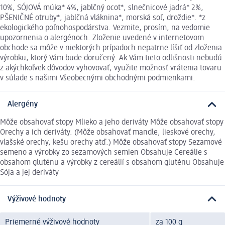
10%, SÓJOVÁ múka* 4%, jablčný ocot*, slnečnicové jadrá* 2%,
PŠENIČNÉ otruby*, jablčná vláknina*, morská soľ, droždie*. *z
ekologického poľnohospodárstva. Vezmite, prosím, na vedomie
upozornenia o alergénoch. Zloženie uvedené v internetovom
obchode sa môže v niektorých prípadoch nepatrne líšiť od zloženia
výrobku, ktorý Vám bude doručený. Ak Vám tieto odlišnosti nebudú
z akýchkoľvek dôvodov vyhovovať, využite možnosť vrátenia tovaru
v súlade s našimi Všeobecnými obchodnými podmienkami.
Alergény
Môže obsahovať stopy Mlieko a jeho deriváty Môže obsahovať stopy
Orechy a ich deriváty. (Môže obsahovať mandle, lieskové orechy,
vlašské orechy, kešu orechy atď.) Môže obsahovať stopy Sezamové
semeno a výrobky zo sezamových semien Obsahuje Cereálie s
obsahom gluténu a výrobky z cereálií s obsahom gluténu Obsahuje
Sója a jej deriváty
Výživové hodnoty
Priemerné výživové hodnoty
za 100 g