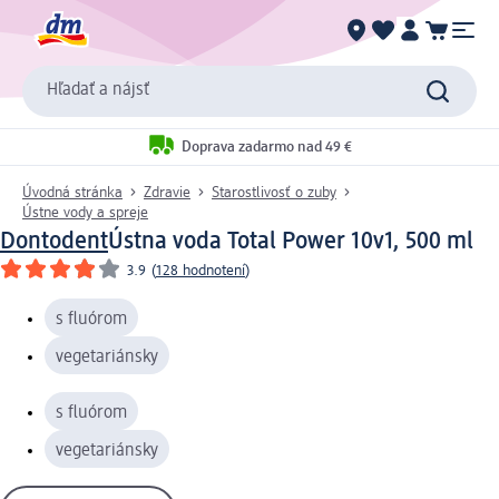
Hľadať a nájsť
Doprava zadarmo nad 49 €
Úvodná stránka
Zdravie
Starostlivosť o zuby
Ústne vody a spreje
Dontodent
Ústna voda Total Power 10v1, 500 ml
3.9
(
128 hodnotení
)
s fluórom
vegetariánsky
s fluórom
vegetariánsky