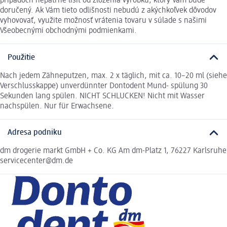
prípadoch nepatrne líšiť od zloženia výrobku, ktorý Vám bude
doručený. Ak Vám tieto odlišnosti nebudú z akýchkoľvek dôvodov
vyhovovať, využite možnosť vrátenia tovaru v súlade s našimi
Všeobecnými obchodnými podmienkami.
Použitie
Nach jedem Zähneputzen, max. 2 x täglich, mit ca. 10–20 ml (siehe
Verschlusskappe) unverdünnter Dontodent Mund- spülung 30
Sekunden lang spülen. NICHT SCHLUCKEN! Nicht mit Wasser
nachspülen. Nur für Erwachsene.
Adresa podniku
dm drogerie markt GmbH + Co. KG Am dm-Platz 1, 76227 Karlsruhe
servicecenter@dm.de