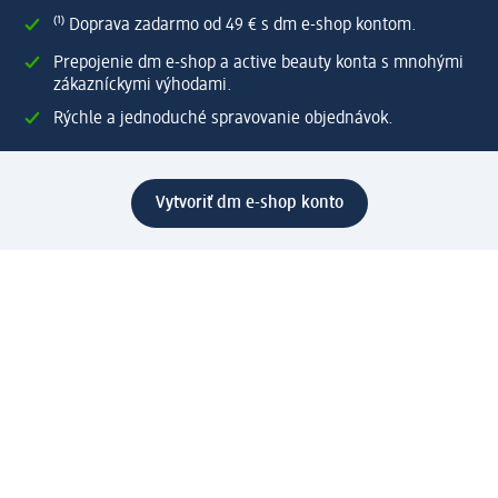
⁽¹⁾ Doprava zadarmo od 49 € s dm e-shop kontom.
Prepojenie dm e-shop a active beauty konta s mnohými
zákazníckymi výhodami.
Rýchle a jednoduché spravovanie objednávok.
Vytvoriť dm e-shop konto
Pomoc
Výhody e-shopu
Zákaznícky servis
Zaslanie a dodanie
Vrátenie tovaru
Spoločnosť
O nás
Zodpovednosť
Práca a vzdelávanie
Tlačové stredisko
Cesta do dm dialogica