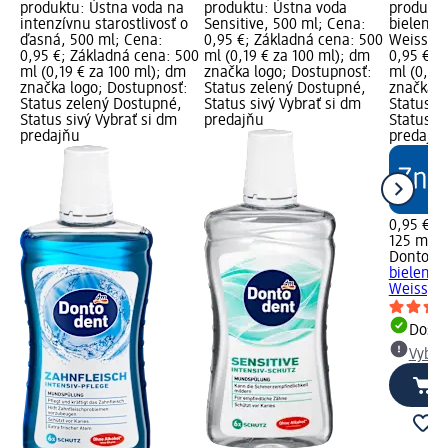
produktu: Ústna voda na
produktu: Ústna voda
produktu
intenzívnu starostlivosť o
Sensitive, 500 ml; Cena:
bielenie 
ďasná, 500 ml; Cena:
0,95 €; Základná cena: 500
Weiss, 1
0,95 €; Základná cena: 500
ml (0,19 € za 100 ml); dm
0,95 €; 
ml (0,19 € za 100 ml); dm
značka logo; Dostupnosť:
ml (0,76
značka logo; Dostupnosť:
Status zelený Dostupné,
značka l
Status zelený Dostupné,
Status sivý Vybrať si dm
Status z
Status sivý Vybrať si dm
predajňu
Status si
predajňu
predajň
0,95 €
125 ml (0
Dontode
bielenie 
Weiss, 1
Dost
Vybra