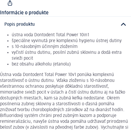
Informácie o produkte
Popis produktu
ústna voda Dontodent Total Power 10in1
špeciálne vyvinutá pre komplexnú hygienu ústnej dutiny
s 10-násobným účinným zložením
vyčistí ústnu dutinu, posilní zubnú sklovinu a dodá extra
svieži pocit
bez obsahu alkoholu (etanolu)
Ústna voda Dontodent Total Power 10v1 ponúka komplexnú
starostlivosť o ústnu dutinu. Vďaka zloženiu s 10-násobnou
všestrannou ochranou poskytuje dôkladnú starostlivosť,
mimoriadne svieži pocit v ústach a čistí ústnu dutinu aj na ťažko
dostupných miestach, kam sa zubná kefka nedostane. Okrem
posilnenia zubnej skloviny a starostlivosti o ďasná pomáha
znižovať tvorbu choroboplodných zárodkov až na dvanásť hodín.
Bifluoridový systém chráni pred zubným kazom a podporuje
remineralizáciu, navyše ústna voda pomáha udržiavať prirodzenú
belosť zubov (v závislosti na pôvodnej farbe zubov). Vychutnajte si