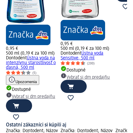
0,95 €
0,95 €
500 ml (0,19 € za 100 ml)
500 ml (0,19 € za 100 ml)
Dontodent
Ústna voda
Dontodent
Ústna voda na
Sensitive, 500 ml
intenzívnu starostlivosť o
(200)
ďasná, 500 ml
Dostupné
(5)
Vybrať si dm predajňu
Upozornenia
Dostupné
Vybrať si dm predajňu
Ostatní zákazníci si kúpili aj
Značka: Dontodent; Názov
Značka: Dontodent; Názov
Značka: 