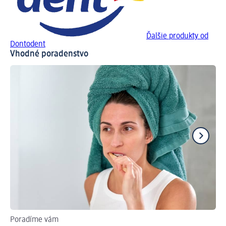
Ďalšie produkty od
Dontodent
Vhodné poradenstvo
Poradíme vám
Po