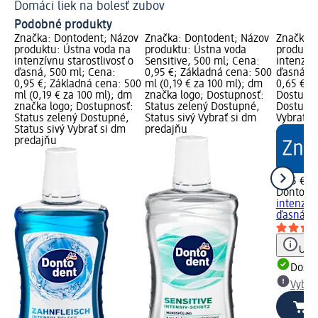
Domáci liek na bolesť zubov
Do
Podobné produkty
Značka: Dontodent; Názov
Značka: Dontodent; Názov
Značka: 
produktu: Ústna voda na
produktu: Ústna voda
produktu
intenzívnu starostlivosť o
Sensitive, 500 ml; Cena:
intenzívn
ďasná, 500 ml; Cena:
0,95 €; Základná cena: 500
ďasná, 1
0,95 €; Základná cena: 500
ml (0,19 € za 100 ml); dm
0,65 €; 
ml (0,19 € za 100 ml); dm
značka logo; Dostupnosť:
Dostupno
značka logo; Dostupnosť:
Status zelený Dostupné,
Dostupné
Status zelený Dostupné,
Status sivý Vybrať si dm
Vybrať s
Status sivý Vybrať si dm
predajňu
predajňu
0,65 €
Dontode
intenzívn
ďasná, 1
Upoz
Dost
Vybra