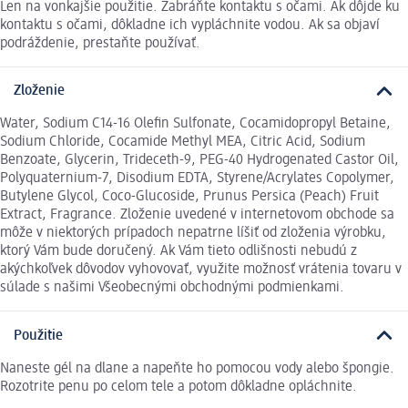
Len na vonkajšie použitie. Zabráňte kontaktu s očami. Ak dôjde ku
kontaktu s očami, dôkladne ich vypláchnite vodou. Ak sa objaví
podráždenie, prestaňte používať.
Zloženie
Water, Sodium C14-16 Olefin Sulfonate, Cocamidopropyl Betaine,
Sodium Chloride, Cocamide Methyl MEA, Citric Acid, Sodium
Benzoate, Glycerin, Trideceth-9, PEG-40 Hydrogenated Castor Oil,
Polyquaternium-7, Disodium EDTA, Styrene/Acrylates Copolymer,
Butylene Glycol, Coco-Glucoside, Prunus Persica (Peach) Fruit
Extract, Fragrance. Zloženie uvedené v internetovom obchode sa
môže v niektorých prípadoch nepatrne líšiť od zloženia výrobku,
ktorý Vám bude doručený. Ak Vám tieto odlišnosti nebudú z
akýchkoľvek dôvodov vyhovovať, využite možnosť vrátenia tovaru v
súlade s našimi Všeobecnými obchodnými podmienkami.
Použitie
Naneste gél na dlane a napeňte ho pomocou vody alebo špongie.
Rozotrite penu po celom tele a potom dôkladne opláchnite.