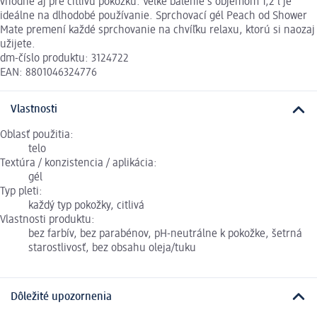
vhodné aj pre citlivú pokožku. Veľké balenie s objemom 1,2 l je
ideálne na dlhodobé používanie. Sprchovací gél Peach od Shower
Mate premení každé sprchovanie na chvíľku relaxu, ktorú si naozaj
užijete.
dm-číslo produktu: 3124722
EAN: 8801046324776
Vlastnosti
Oblasť použitia:
telo
Textúra / konzistencia / aplikácia:
gél
Typ pleti:
každý typ pokožky, citlivá
Vlastnosti produktu:
bez farbív, bez parabénov, pH-neutrálne k pokožke, šetrná
starostlivosť, bez obsahu oleja/tuku
Dôležité upozornenia