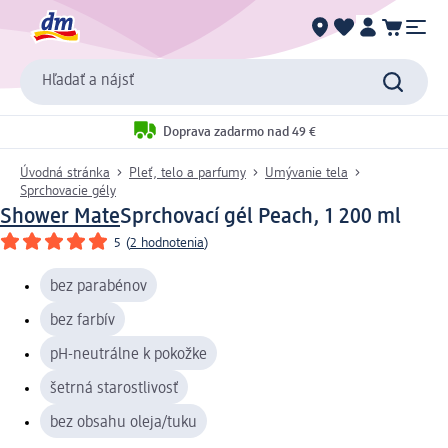
Hľadať a nájsť
Doprava zadarmo nad 49 €
Úvodná stránka
Pleť, telo a parfumy
Umývanie tela
Sprchovacie gély
Shower Mate
Sprchovací gél Peach, 1 200 ml
5
(
2 hodnotenia
)
bez parabénov
bez farbív
pH-neutrálne k pokožke
šetrná starostlivosť
bez obsahu oleja/tuku