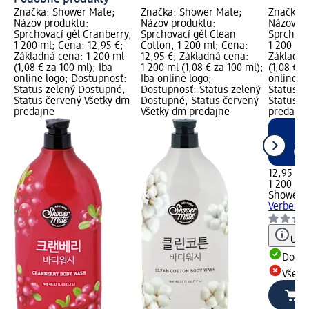
Značka: Shower Mate;
Značka: Shower Mate;
Značka: 
Názov produktu:
Názov produktu:
Názov pr
Sprchovací gél Cranberry,
Sprchovací gél Clean
Sprchova
1 200 ml; Cena: 12,95 €;
Cotton, 1 200 ml; Cena:
1 200 ml
Základná cena: 1 200 ml
12,95 €; Základná cena:
Základná
(1,08 € za 100 ml); Iba
1 200 ml (1,08 € za 100 ml);
(1,08 € z
online logo; Dostupnosť:
Iba online logo;
online l
Status zelený Dostupné,
Dostupnosť: Status zelený
Status z
Status červený Všetky dm
Dostupné, Status červený
Status č
predajne
Všetky dm predajne
predajne
12,95 €
1 200 ml 
Shower 
Verbena,
Upoz
Dost
Všetk