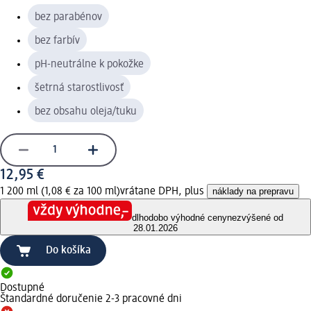
bez parabénov
bez farbív
pH-neutrálne k pokožke
šetrná starostlivosť
bez obsahu oleja/tuku
12,95 €
1 200 ml (1,08 € za 100 ml)
vrátane DPH, plus
náklady na prepravu
dlhodobo výhodné ceny
nezvýšené od
28.01.2026
Do košíka
Dostupné
Štandardné doručenie 2-3 pracovné dni