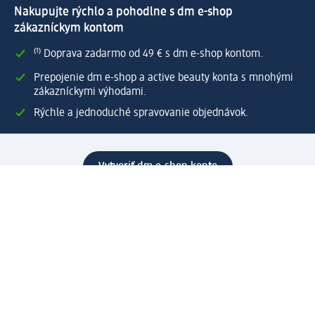
Nakupujte rýchlo a pohodlne s dm e-shop
zákazníckym kontom
⁽¹⁾ Doprava zadarmo od 49 € s dm e-shop kontom.
Prepojenie dm e-shop a active beauty konta s mnohými
zákazníckymi výhodami.
Rýchle a jednoduché spravovanie objednávok.
Vytvoriť dm e-shop konto
Pomoc
Výhody e-shopu
Zákaznícky servis
Zaslanie a dodanie
Vrátenie tovaru
Spoločnosť