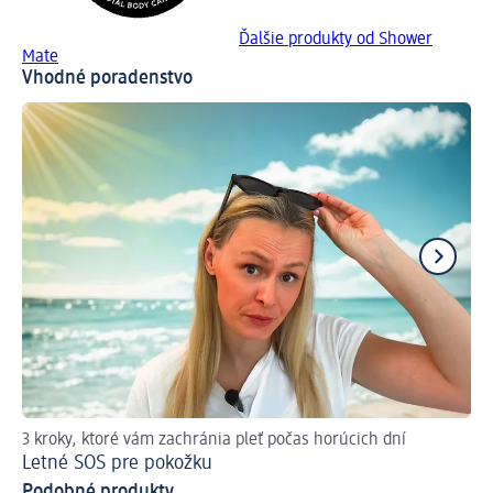
Ďalšie produkty od Shower
Mate
Vhodné poradenstvo
3 kroky, ktoré vám zachránia pleť počas horúcich dní
Tip
Letné SOS pre pokožku
Vy
Podobné produkty