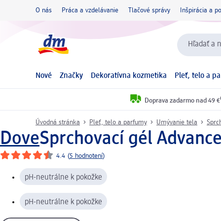
O nás
Práca a vzdelávanie
Tlačové správy
Inšpirácia a p
Hľadať a n
Nové
Značky
Dekoratívna kozmetika
Pleť, telo a p
Doprava zadarmo nad 49 €
Úvodná stránka
Pleť, telo a parfumy
Umývanie tela
Sprc
Dove
Sprchovací gél Advance
4.4
(
5 hodnotení
)
pH-neutrálne k pokožke
pH-neutrálne k pokožke