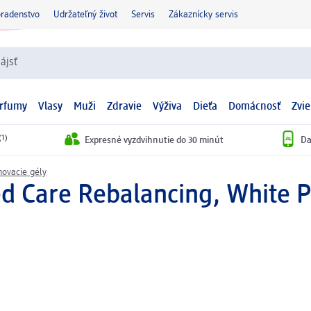
oradenstvo
Udržateľný život
Servis
Zákaznícky servis
ájsť
arfumy
Vlasy
Muži
Zdravie
Výživa
Dieťa
Domácnosť
Zvie
(1)
Expresné vyzdvihnutie do 30 minút
Da
hovacie gély
d Care Rebalancing, White P