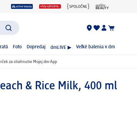
ratá
Foto
Dopredaj
Veľké balenia v dm
dmLIVE ▶
rček za stiahnutie Mojej dm-App
each & Rice Milk, 400 ml