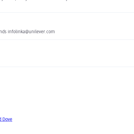
ands infolinka@unilever.com
d Dove