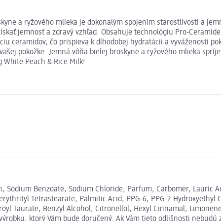
kyne a ryžového mlieka je dokonalým spojením starostlivosti a jem
skať jemnosť a zdravý vzhľad. Obsahuje technológiu Pro-Ceramide, 
iu ceramidov, čo prispieva k dlhodobej hydratácii a vyváženosti pok
k vašej pokožke. Jemná vôňa bielej broskyne a ryžového mlieka spríje
 White Peach & Rice Milk!
n, Sodium Benzoate, Sodium Chloride, Parfum, Carbomer, Lauric Aci
erythrityl Tetrastearate, Palmitic Acid, PPG-6, PPG-2 Hydroxyethyl
oyl Taurate, Benzyl Alcohol, Citronellol, Hexyl Cinnamal, Limonene
 výrobku, ktorý Vám bude doručený. Ak Vám tieto odlišnosti nebudú 