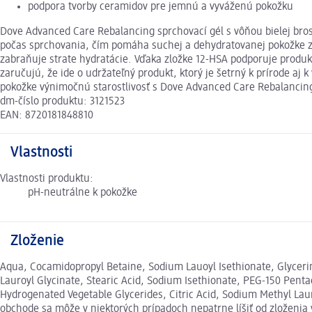
podpora tvorby ceramidov pre jemnú a vyváženú pokožku
Dove Advanced Care Rebalancing sprchovací gél s vôňou bielej bros
počas sprchovania, čím pomáha suchej a dehydratovanej pokožke zí
zabraňuje strate hydratácie. Vďaka zložke 12-HSA podporuje produkc
zaručujú, že ide o udržateľný produkt, ktorý je šetrný k prírode aj 
pokožke výnimočnú starostlivosť s Dove Advanced Care Rebalancing
dm-číslo produktu: 3121523
EAN: 8720181848810
Vlastnosti
Vlastnosti produktu:
pH-neutrálne k pokožke
Zloženie
Aqua, Cocamidopropyl Betaine, Sodium Lauoyl Isethionate, Glyceri
Lauroyl Glycinate, Stearic Acid, Sodium Isethionate, PEG-150 Penta
Hydrogenated Vegetable Glycerides, Citric Acid, Sodium Methyl Laur
obchode sa môže v niektorých prípadoch nepatrne líšiť od zloženia