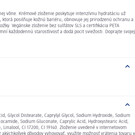
nej vône. Krémové zloženie poskytuje intenzívnu hydratáciu už
ktorá posilňuje kožnú bariéru, obnovuje jej prirodzenú ochranu a
ožky. Vegánske zloženie bez sulfátov SLS a certifikácia PETA
mní každodennú starostlivosť a dodá pocit sviežosti. Doprajte svojej
d, Glycol Distearate, Caprylyl Glycol, Sodium Hydroxide, Sodium
 Cocamide, Sodium Gluconate, Caprylic Acid, Hydroxystearic Acid,
, Linalool, CI 17200, CI 19140. Zloženie uvedené v internetovom
z akýchkoľvek dôvodov vyhovovať, využite možnosť vrátenia tovaru v