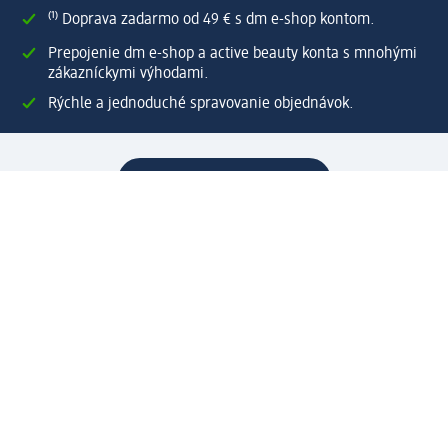
⁽¹⁾ Doprava zadarmo od 49 € s dm e-shop kontom.
Prepojenie dm e-shop a active beauty konta s mnohými
zákazníckymi výhodami.
Rýchle a jednoduché spravovanie objednávok.
Vytvoriť dm e-shop konto
Pomoc
Výhody e-shopu
Zákaznícky servis
Zaslanie a dodanie
Vrátenie tovaru
Spoločnosť
O nás
Zodpovednosť
Práca a vzdelávanie
Tlačové stredisko
Cesta do dm dialogica