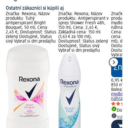
Ostatní zákazníci si kúpili aj
Značka: Rexona; Názov
Značka: Rexona; Názov
Značka: 
produktu: Tuhý
produktu: Antiperspirant v
produktu
antiperspirant Bright
spreji Shower Fresh 48h,
mydlo ma
Bouquet, 50 ml; Cena:
150 ml; Cena: 2,45 €;
náhradná
2,45 €; Dostupnosť: Status
Základná cena: 150 ml
Cena: 0,
zelený Dostupné, Status
(1,63 € za 100 ml);
cena: 850
sivý Vybrať si dm predajňu
Dostupnosť: Status zelený
ml); dm 
Dostupné, Status sivý
Dostupno
Vybrať si dm predajňu
Dostupné
Vybrať s
0,95 €
850 ml (0
Balea
Te
mydlo ma
náhradná
Dost
Vybra