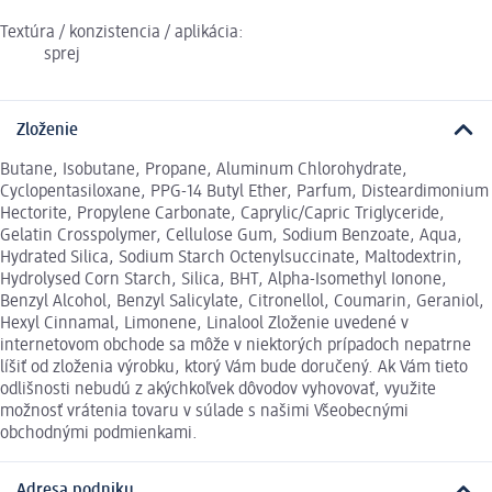
Textúra / konzistencia / aplikácia:
sprej
Zloženie
Butane, Isobutane, Propane, Aluminum Chlorohydrate,
Cyclopentasiloxane, PPG-14 Butyl Ether, Parfum, Disteardimonium
Hectorite, Propylene Carbonate, Caprylic/Capric Triglyceride,
Gelatin Crosspolymer, Cellulose Gum, Sodium Benzoate, Aqua,
Hydrated Silica, Sodium Starch Octenylsuccinate, Maltodextrin,
Hydrolysed Corn Starch, Silica, BHT, Alpha-Isomethyl Ionone,
Benzyl Alcohol, Benzyl Salicylate, Citronellol, Coumarin, Geraniol,
Hexyl Cinnamal, Limonene, Linalool Zloženie uvedené v
internetovom obchode sa môže v niektorých prípadoch nepatrne
líšiť od zloženia výrobku, ktorý Vám bude doručený. Ak Vám tieto
odlišnosti nebudú z akýchkoľvek dôvodov vyhovovať, využite
možnosť vrátenia tovaru v súlade s našimi Všeobecnými
obchodnými podmienkami.
Adresa podniku