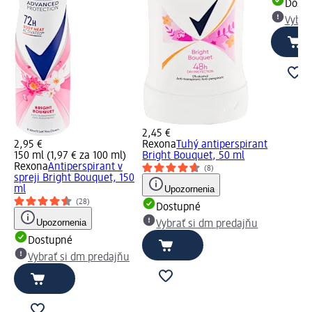
Dost
Vybra
2,45 €
2,95 €
Rexona
Tuhý antiperspirant
150 ml (1,97 € za 100 ml)
Bright Bouquet, 50 ml
Rexona
Antiperspirant v
(8)
spreji Bright Bouquet, 150
ml
Upozornenia
(28)
Dostupné
Upozornenia
Vybrať si dm predajňu
Dostupné
Vybrať si dm predajňu