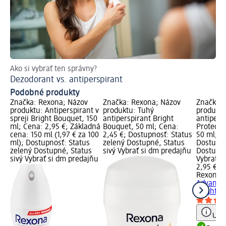
Ako si vybrať ten správny?
Vý
Dezodorant vs. antiperspirant
Pr
Podobné produkty
Značka: Rexona; Názov
Značka: Rexona; Názov
Značka: 
produktu: Antiperspirant v
produktu: Tuhý
produktu
spreji Bright Bouquet, 150
antiperspirant Bright
antipers
ml; Cena: 2,95 €; Základná
Bouquet, 50 ml; Cena:
Protecti
cena: 150 ml (1,97 € za 100
2,45 €; Dostupnosť: Status
50 ml; C
ml); Dostupnosť: Status
zelený Dostupné, Status
Dostupno
zelený Dostupné, Status
sivý Vybrať si dm predajňu
Dostupné
sivý Vybrať si dm predajňu
Vybrať s
2,95 €
Rexona
T
Advanced
Bright...
Upoz