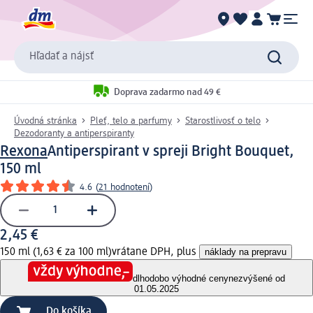
Hľadať a nájsť
Doprava zadarmo nad 49 €
Úvodná stránka
Pleť, telo a parfumy
Starostlivosť o telo
Dezodoranty a antiperspiranty
Rexona
Antiperspirant v spreji Bright Bouquet,
150 ml
4.6
(
21 hodnotení
)
2,45 €
150 ml (1,63 € za 100 ml)
vrátane DPH, plus
náklady na prepravu
dlhodobo výhodné ceny
nezvýšené od
01.05.2025
Do košíka