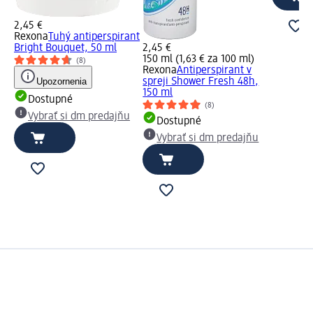
2,45 €
Rexona
Tuhý antiperspirant
Bright Bouquet, 50 ml
2,45 €
150 ml (1,63 € za 100 ml)
(8)
Rexona
Antiperspirant v
Upozornenia
spreji Shower Fresh 48h,
150 ml
Dostupné
(8)
Vybrať si dm predajňu
Dostupné
Vybrať si dm predajňu