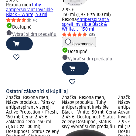
2,45 €
Rexona men
Tuhý
antiperspirant Invisible
2,95 €
Black + White, 50 ml
150 ml (1,97 € za 100 ml)
Rexona
Antiperspirant v
(6)
spreji Invisible Black &
Dostupné
White..., 150 ml
Vybrať si dm predajňu
(25)
Upozornenia
Dostupné
Vybrať si dm predajňu
Ostatní zákazníci si kúpili aj
Značka: Rexona men;
Značka: Rexona men;
Značka:
Názov produktu: Pánsky
Názov produktu: Tuhý
Názov pr
antiperspirant v spreji
antiperspirant Invisible
antipersp
Active Protection + Fresh,
Black + White, 50 ml; Cena:
Advanced
150 ml; Cena: 2,45 €;
2,45 €; Dostupnosť: Status
Invisible
Základná cena: 150 ml
zelený Dostupné, Status
2,95 €; 
(1,63 € za 100 ml);
sivý Vybrať si dm predajňu
ml (1,97 
Dostupnosť: Status zelený
Dostupno