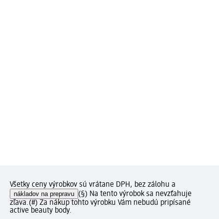
Všetky ceny výrobkov sú vrátane DPH, bez zálohu a
nákladov na prepravu
(§) Na tento výrobok sa nevzťahuje
zľava.
(#) Za nákup tohto výrobku Vám nebudú pripísané
active beauty body.