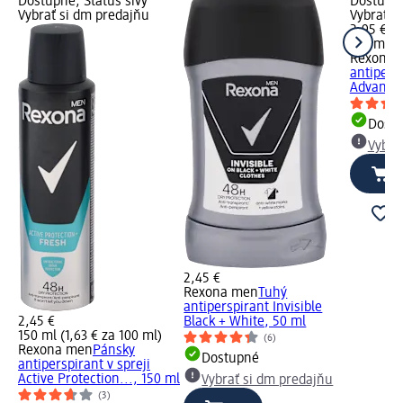
Dostupné, Status sivý
Dostupné
Vybrať si dm predajňu
Vybrať s
2,95 €
150 ml (1
Rexona 
antipersp
Advanced
Dost
Vybra
2,45 €
Rexona men
Tuhý
antiperspirant Invisible
2,45 €
Black + White, 50 ml
150 ml (1,63 € za 100 ml)
(6)
Rexona men
Pánsky
Dostupné
antiperspirant v spreji
Active Protection..., 150 ml
Vybrať si dm predajňu
(3)