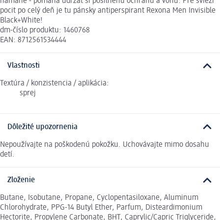
námahe - pomáha udržať si posilnenú ochranu a vôňu. Pre svieži
pocit po celý deň je tu pánsky antiperspirant Rexona Men Invisible
Black+White!
dm-číslo produktu: 1460768
EAN: 8712561534444
Vlastnosti
Textúra / konzistencia / aplikácia:
sprej
Dôležité upozornenia
Nepoužívajte na poškodenú pokožku. Uchovávajte mimo dosahu
detí.
Zloženie
Butane, Isobutane, Propane, Cyclopentasiloxane, Aluminum
Chlorohydrate, PPG-14 Butyl Ether, Parfum, Disteardimonium
Hectorite, Propylene Carbonate, BHT, Caprylic/Capric Triglyceride,