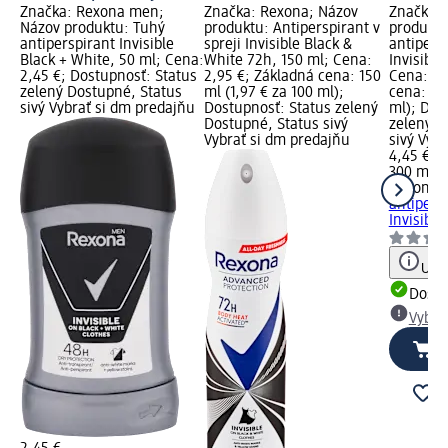
Značka: Rexona men;
Značka: Rexona; Názov
Značka: 
Názov produktu: Tuhý
produktu: Antiperspirant v
produkt
antiperspirant Invisible
spreji Invisible Black &
antipersp
Black + White, 50 ml; Cena:
White 72h, 150 ml; Cena:
Invisibl
2,45 €; Dostupnosť: Status
2,95 €; Základná cena: 150
Cena: 4,
zelený Dostupné, Status
ml (1,97 € za 100 ml);
cena: 300
sivý Vybrať si dm predajňu
Dostupnosť: Status zelený
ml); Dos
Dostupné, Status sivý
zelený D
Vybrať si dm predajňu
sivý Vyb
4,45 €
300 ml (1
Rexona
D
antipersp
Invisibl
Upoz
Dost
Vybra