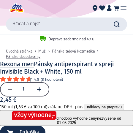
Hľadať a nájsť
Doprava zadarmo nad 49 €
Úvodná stránka
Muži
Pánska telová kozmetika
Pánske dezodoranty
Rexona men
Pánsky antiperspirant v spreji
Invisible Black + White, 150 ml
4.8
(
8 hodnotení
)
2,45 €
150 ml (1,63 € za 100 ml)
vrátane DPH, plus
náklady na prepravu
dlhodobo výhodné ceny
nezvýšené od
01.05.2025
Do košíka