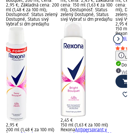
Bouquet, 200 ml; Cena:
ml; Cena: 2,45 €; Základná
ml; Cena
2,95 €; Základná cena: 200
cena: 150 ml (1,63 € za 100
cena: 150
ml (1,48 € za 100 ml);
ml); Dostupnosť: Status
ml); Dos
Dostupnosť: Status zelený
zelený Dostupné, Status
zelený D
Dostupné, Status sivý
sivý Vybrať si dm predajňu
sivý Vyb
Vybrať si dm predajňu
2,95 €
150 ml (1
Rexona
A
spreji B
ml
Upoz
Dost
Vybra
2,45 €
2,95 €
150 ml (1,63 € za 100 ml)
200 ml (1,48 € za 100 ml)
Rexona
Antiperspirant v