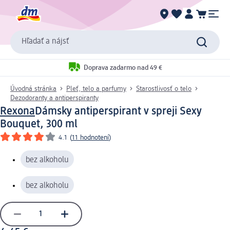
Hľadať a nájsť
Doprava zadarmo nad 49 €
Úvodná stránka
Pleť, telo a parfumy
Starostlivosť o telo
Dezodoranty a antiperspiranty
Rexona
Dámsky antiperspirant v spreji Sexy
Bouquet, 300 ml
4.1
(
11 hodnotení
)
bez alkoholu
bez alkoholu