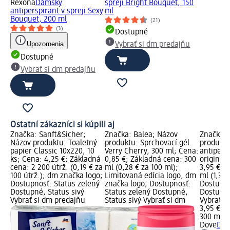
Rexona
Dámsky
spreji Bright Bouquet, 150
antiperspirant v spreji Sexy
ml
Bouquet, 200 ml
(21)
(3)
Dostupné
Upozornenia
Vybrať si dm predajňu
Dostupné
Vybrať si dm predajňu
Ostatní zákazníci si kúpili aj
Značka: Sanft&Sicher;
Značka: Balea; Názov
Značka: 
Názov produktu: Toaletný
produktu: Sprchovací gél
produkt
papier Classic 10x220, 10
Verry Cherry, 300 ml; Cena:
antipersp
ks; Cena: 4,25 €; Základná
0,85 €; Základná cena: 300
original
cena: 2 200 útrž. (0,19 € za
ml (0,28 € za 100 ml);
3,95 €; 
100 útrž.); dm značka logo;
Limitovaná edícia logo, dm
ml (1,32 
Dostupnosť: Status zelený
značka logo; Dostupnosť:
Dostupno
Dostupné, Status sivý
Status zelený Dostupné,
Dostupné
Vybrať si dm predajňu
Status sivý Vybrať si dm
Vybrať s
3,95 €
300 ml (1
Dove
Dám