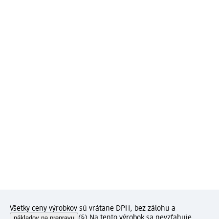
Všetky ceny výrobkov sú vrátane DPH, bez zálohu a
nákladov na prepravu
(§) Na tento výrobok sa nevzťahuje