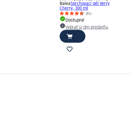
Balea
Sprchovací gél Verry
Cherry, 300 ml
(82)
Dostupné
Vybrať si dm predajňu