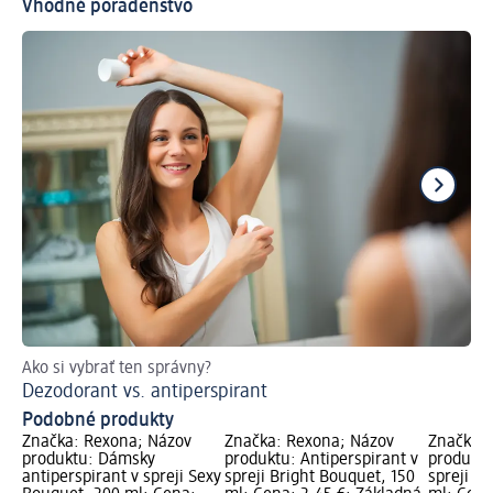
Vhodné poradenstvo
Ako si vybrať ten správny?
Vý
Dezodorant vs. antiperspirant
Pr
Podobné produkty
Značka: Rexona; Názov
Značka: Rexona; Názov
Značka: 
produktu: Dámsky
produktu: Antiperspirant v
produktu
antiperspirant v spreji Sexy
spreji Bright Bouquet, 150
spreji B