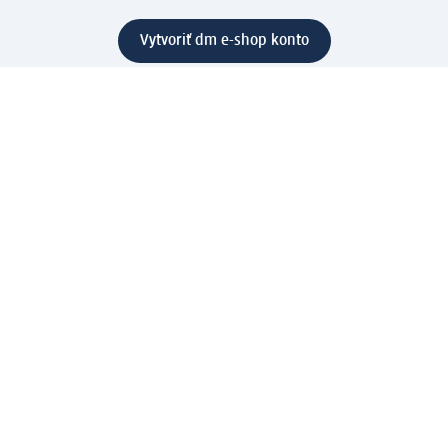
Vytvoriť dm e-shop konto
Pomoc
Výhody e-shopu
Zákaznícky servis
Zaslanie a dodanie
Vrátenie tovaru
Spoločnosť
O nás
Zodpovednosť
Práca a vzdelávanie
Tlačové stredisko
Cesta do dm dialogica
Centrálny sklad
Svet produktov
dm svet