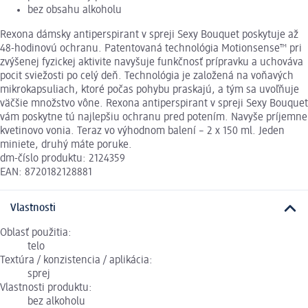
bez obsahu alkoholu
Rexona dámsky antiperspirant v spreji Sexy Bouquet poskytuje až
48-hodinovú ochranu. Patentovaná technológia Motionsense™ pri
zvýšenej fyzickej aktivite navyšuje funkčnosť prípravku a uchováva
pocit sviežosti po celý deň. Technológia je založená na voňavých
mikrokapsuliach, ktoré počas pohybu praskajú, a tým sa uvoľňuje
väčšie množstvo vône. Rexona antiperspirant v spreji Sexy Bouquet
vám poskytne tú najlepšiu ochranu pred potením. Navyše príjemne
kvetinovo vonia. Teraz vo výhodnom balení – 2 x 150 ml. Jeden
miniete, druhý máte poruke.
dm-číslo produktu: 2124359
EAN: 8720182128881
Vlastnosti
Oblasť použitia:
telo
Textúra / konzistencia / aplikácia:
sprej
Vlastnosti produktu:
bez alkoholu