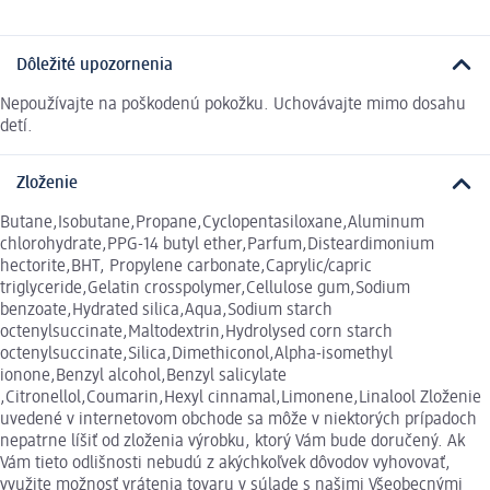
Dôležité upozornenia
Nepoužívajte na poškodenú pokožku. Uchovávajte mimo dosahu
detí.
Zloženie
Butane,Isobutane,Propane,Cyclopentasiloxane,Aluminum
chlorohydrate,PPG-14 butyl ether,Parfum,Disteardimonium
hectorite,BHT, Propylene carbonate,Caprylic/capric
triglyceride,Gelatin crosspolymer,Cellulose gum,Sodium
benzoate,Hydrated silica,Aqua,Sodium starch
octenylsuccinate,Maltodextrin,Hydrolysed corn starch
octenylsuccinate,Silica,Dimethiconol,Alpha-isomethyl
ionone,Benzyl alcohol,Benzyl salicylate
,Citronellol,Coumarin,Hexyl cinnamal,Limonene,Linalool Zloženie
uvedené v internetovom obchode sa môže v niektorých prípadoch
nepatrne líšiť od zloženia výrobku, ktorý Vám bude doručený. Ak
Vám tieto odlišnosti nebudú z akýchkoľvek dôvodov vyhovovať,
využite možnosť vrátenia tovaru v súlade s našimi Všeobecnými