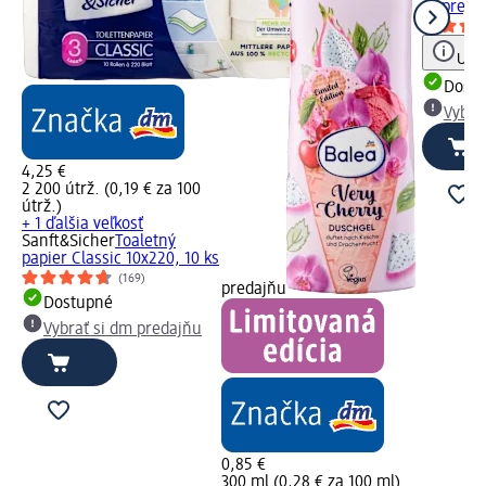
v spreji 
Upoz
Dost
Vybra
4,25 €
2 200 útrž. (0,19 € za 100
útrž.)
+ 1 ďalšia veľkosť
Sanft&Sicher
Toaletný
papier Classic 10x220, 10 ks
(169)
predajňu
Dostupné
Vybrať si dm predajňu
0,85 €
300 ml (0,28 € za 100 ml)