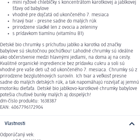
mini ryžové chlebíčky s koncentrátom karotkovej a jablkovej
šťavy od babylove
vhodné pre dojčatá od ukončeného 7. mesiaca
hravý tvar - presne sadne do malých rúk
prirodzene sladké len z ovocia a zeleniny
s prídavkom tiamínu (vitamínu B1)
Detské bio chrumky s príchuťou jablko a karotka od značky
babylove sú skutočnou pochúťkou! Lahodné chrumky sú ideálne
ako občerstvenie medzi hlavnými jedlami, na doma aj na cesty.
Kvalitné organické ingrediencie bez prídavku cukru a soli sú
vhodné pre vaše deti už od ukončeného 7. mesiaca. Chrumky sú z
prirodzene bezgluténových surovín. Ich tvar a veľkosť presne
sadne do malých detských rúk, a tak napomáhajú rozvíjať aj jemnú
motoriku dieťaťa. Detské bio jablkovo-karotkové chrumky babylove
potešia chuťové bunky malých aj dospelých!
dm-číslo produktu: 1638387
EAN: 4067796172904
Vlastnosti
Odporúčaný vek: