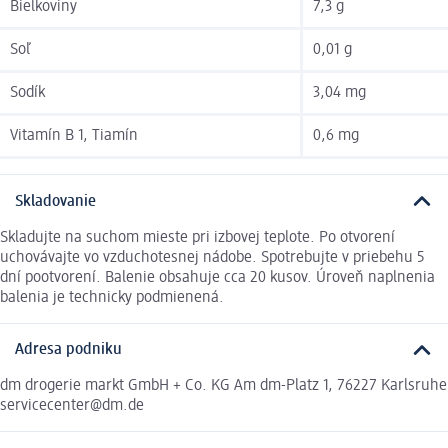
Bielkoviny
7,3 g
Soľ
0,01 g
Sodík
3,04 mg
Vitamín B 1, Tiamín
0,6 mg
Skladovanie
Skladujte na suchom mieste pri izbovej teplote. Po otvorení
uchovávajte vo vzduchotesnej nádobe. Spotrebujte v priebehu 5
dní pootvorení. Balenie obsahuje cca 20 kusov. Úroveň naplnenia
balenia je technicky podmienená.
Adresa podniku
dm drogerie markt GmbH + Co. KG Am dm-Platz 1, 76227 Karlsruhe
servicecenter@dm.de