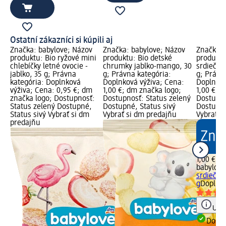
Ostatní zákazníci si kúpili aj
Značka: babylove; Názov
Značka: babylove; Názov
Značka: 
produktu: Bio ryžové mini
produktu: Bio detské
produktu
chlebíčky letné ovocie -
chrumky jablko-mango, 30
srdiečka
jablko, 35 g; Právna
g; Právna kategória:
g; Právn
kategória: Doplnková
Doplnková výživa; Cena:
Doplnkov
výživa; Cena: 0,95 €; dm
1,00 €; dm značka logo;
1,00 €; 
značka logo; Dostupnosť:
Dostupnosť: Status zelený
Dostupno
Status zelený Dostupné,
Dostupné, Status sivý
Dostupné
Status sivý Vybrať si dm
Vybrať si dm predajňu
Vybrať s
predajňu
1,00 €
babylove
srdiečka
g
Doplnko
Upoz
Dost