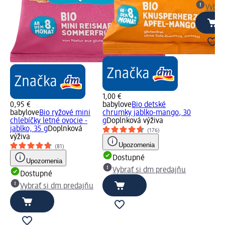
Vybra
1,00 €
0,95 €
babylove
Bio detské
babylove
Bio ryžové mini
chrumky jablko-mango, 30
chlebíčky letné ovocie -
g
Doplnková výživa
jablko, 35 g
Doplnková
(176)
výživa
Upozornenia
(81)
Dostupné
Upozornenia
Vybrať si dm predajňu
Dostupné
Vybrať si dm predajňu