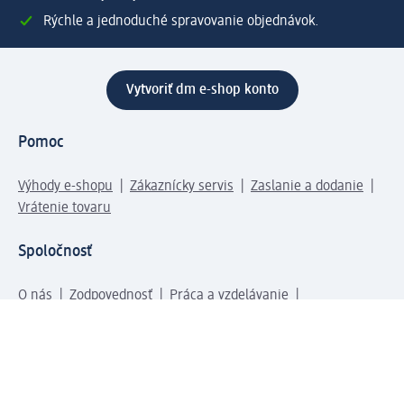
Rýchle a jednoduché spravovanie objednávok.
Vytvoriť dm e-shop konto
Pomoc
Výhody e-shopu
Zákaznícky servis
Zaslanie a dodanie
Vrátenie tovaru
Spoločnosť
O nás
Zodpovednosť
Práca a vzdelávanie
Tlačové stredisko
Cesta do dm dialogica
Centrálny sklad
Svet produktov
dm svet