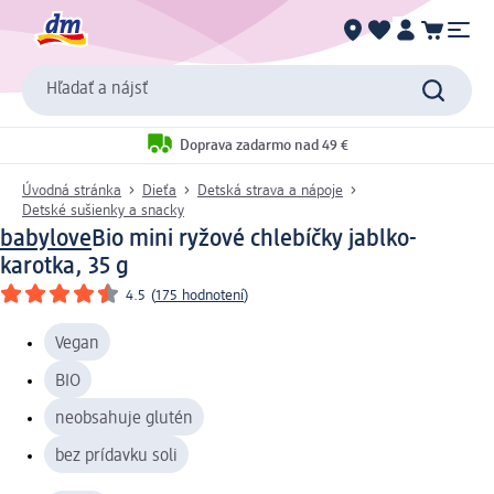
Hľadať a nájsť
Doprava zadarmo nad 49 €
Úvodná stránka
Dieťa
Detská strava a nápoje
Detské sušienky a snacky
babylove
Bio mini ryžové chlebíčky jablko-
karotka, 35 g
4.5
(
175 hodnotení
)
Vegan
BIO
neobsahuje glutén
bez prídavku soli