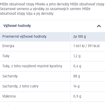
Môže obsahovať stopy Mlieko a jeho deriváty Môže obsahovať stopy
Sezamové semeno a výrobky zo sezamových semien Môže
obsahovať stopy Sója a jej deriváty
Výživové hodnoty
Priemerné výživové hodnoty
za 100 g
Energia
1 661 kJ / 391 kcal
Tuky
1,2 g
Tuky, z toho nasýtené mastné kyseliny
0,4 g
Sacharidy
88 g
Sacharidy, z toho cukry
14 g
Vláknina
0,9 g