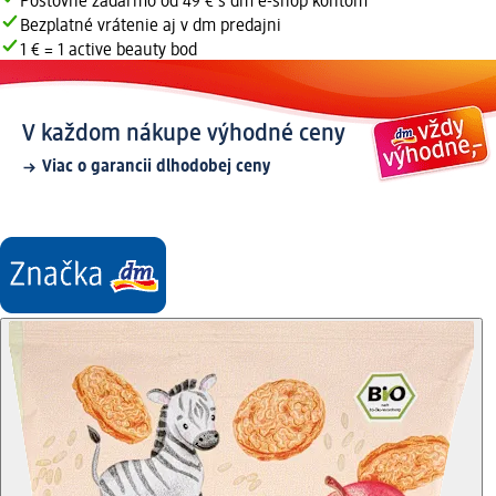
Poštovné zadarmo od 49 € s dm e-shop kontom
Bezplatné vrátenie aj v dm predajni
1 € = 1 active beauty bod
V každom nákupe výhodné ceny
Viac o garancii dlhodobej ceny