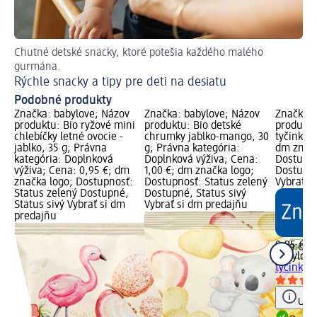
Chutné detské snacky, ktoré potešia každého malého
Ce
gurmána.
Ve
Rýchle snacky a tipy pre deti na desiatu
Podobné produkty
Značka: babylove; Názov
Značka: babylove; Názov
Značka: 
produktu: Bio ryžové mini
produktu: Bio detské
produktu
chlebíčky letné ovocie -
chrumky jablko-mango, 30
tyčinky, 
jablko, 35 g; Právna
g; Právna kategória:
dm značk
kategória: Doplnková
Doplnková výživa; Cena:
Dostupno
výživa; Cena: 0,95 €; dm
1,00 €; dm značka logo;
Dostupné
značka logo; Dostupnosť:
Dostupnosť: Status zelený
Vybrať s
Status zelený Dostupné,
Dostupné, Status sivý
Status sivý Vybrať si dm
Vybrať si dm predajňu
predajňu
0,95 €
babylove
tyčinky, 
Upoz