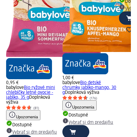
Dost
Vybra
1,00 €
0,95 €
babylove
Bio detské
babylove
Bio ryžové mini
chrumky jablko-mango, 30
chlebíčky letné ovocie -
g
Doplnková výživa
jablko, 35 g
Doplnková
(176)
výživa
Upozornenia
(81)
Dostupné
Upozornenia
Vybrať si dm predajňu
Dostupné
Vybrať si dm predajňu