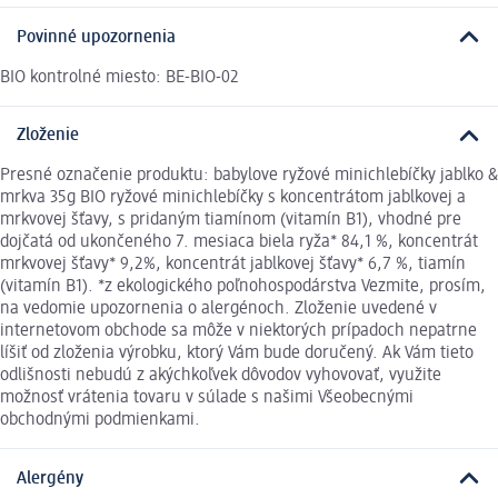
Povinné upozornenia
BIO kontrolné miesto: BE-BIO-02
Zloženie
Presné označenie produktu: babylove ryžové minichlebíčky jablko &
mrkva 35g BIO ryžové minichlebíčky s koncentrátom jablkovej a
mrkvovej šťavy, s pridaným tiamínom (vitamín B1), vhodné pre
dojčatá od ukončeného 7. mesiaca biela ryža* 84,1 %, koncentrát
mrkvovej šťavy* 9,2%, koncentrát jablkovej šťavy* 6,7 %, tiamín
(vitamín B1). *z ekologického poľnohospodárstva Vezmite, prosím,
na vedomie upozornenia o alergénoch. Zloženie uvedené v
internetovom obchode sa môže v niektorých prípadoch nepatrne
líšiť od zloženia výrobku, ktorý Vám bude doručený. Ak Vám tieto
odlišnosti nebudú z akýchkoľvek dôvodov vyhovovať, využite
možnosť vrátenia tovaru v súlade s našimi Všeobecnými
obchodnými podmienkami.
Alergény