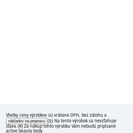
Všetky ceny výrobkov sú vrátane DPH, bez zálohu a
nákladov na prepravu
(§) Na tento výrobok sa nevzťahuje
zľava.
(#) Za nákup tohto výrobku Vám nebudú pripísané
active beauty body.