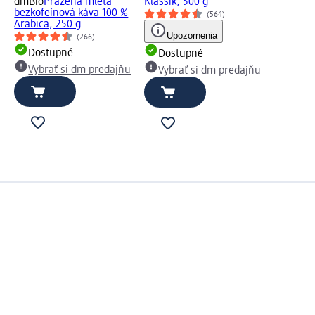
dmBio
Pražená mletá
Klassik, 500 g
bezkofeínová káva 100 %
(564)
Arabica, 250 g
Upozornenia
(266)
u
Dostupné
Dostupné
Vybrať si dm predajňu
Vybrať si dm predajňu