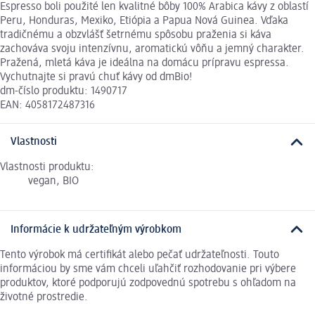
Espresso boli použité len kvalitné bôby 100% Arabica kávy z oblastí
Peru, Honduras, Mexiko, Etiópia a Papua Nová Guinea. Vďaka
tradičnému a obzvlášť šetrnému spôsobu praženia si káva
zachováva svoju intenzívnu, aromatickú vôňu a jemný charakter.
Pražená, mletá káva je ideálna na domácu prípravu espressa.
Vychutnajte si pravú chuť kávy od dmBio!
dm-číslo produktu: 1490717
EAN: 4058172487316
Vlastnosti
Vlastnosti produktu:
vegan, BIO
Informácie k udržateľným výrobkom
Tento výrobok má certifikát alebo pečať udržateľnosti. Touto
informáciou by sme vám chceli uľahčiť rozhodovanie pri výbere
produktov, ktoré podporujú zodpovednú spotrebu s ohľadom na
životné prostredie.