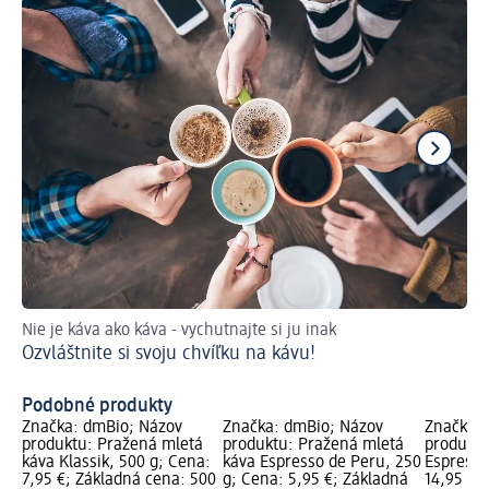
Nie je káva ako káva - vychutnajte si ju inak
Re
Ozvláštnite si svoju chvíľku na kávu!
Os
Podobné produkty
Značka: dmBio; Názov
Značka: dmBio; Názov
Značka: 
produktu: Pražená mletá
produktu: Pražená mletá
produktu
káva Klassik, 500 g; Cena:
káva Espresso de Peru, 250
Espresso
7,95 €; Základná cena: 500
g; Cena: 5,95 €; Základná
14,95 €;