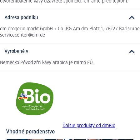
otvoreníbalenie kávy uzavreté sponkou. Chráňte pred teplom.
Adresa podniku
dm drogerie markt GmbH + Co. KG Am dm-Platz 1, 76227 Karlsruhe
servicecenter@dm.de
Vyrobené v
Nemecko Pôvod zŕn kávy arabica je mimo EÚ.
Ďalšie produkty od dmBio
Vhodné poradenstvo