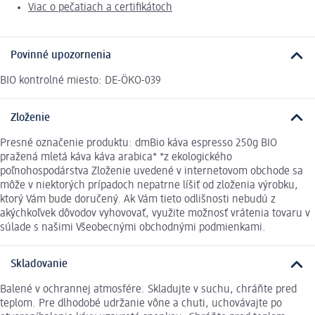
Viac o pečatiach a certifikátoch
Povinné upozornenia
BIO kontrolné miesto: DE-ÖKO-039
Zloženie
Presné označenie produktu: dmBio káva espresso 250g BIO
pražená mletá káva káva arabica* *z ekologického
poľnohospodárstva Zloženie uvedené v internetovom obchode sa
môže v niektorých prípadoch nepatrne líšiť od zloženia výrobku,
ktorý Vám bude doručený. Ak Vám tieto odlišnosti nebudú z
akýchkoľvek dôvodov vyhovovať, využite možnosť vrátenia tovaru v
súlade s našimi Všeobecnými obchodnými podmienkami.
Skladovanie
Balené v ochrannej atmosfére. Skladujte v suchu, chráňte pred
teplom. Pre dlhodobé udržanie vône a chuti, uchovávajte po