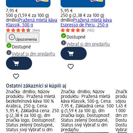
7,95 €
5,95 €
500 g (1,59 € za 100 g)
250 g (2,38 € za 100 g)
dmBio
Pražená mletá káva
dmBio
Pražená mletá káva
Klassik, 500 g
Espresso de Peru, 250 g
(564)
(102)
Dostupné
Upozornenia
Vybrať si dm predajňu
Dostupné
Vybrať si dm predajňu
Ostatní zákazníci si kúpili aj
Značka: dmBio; Názov
Značka: dmBio; Názov
Značka: 
á
produktu: Pražená mletá
produktu: Pražená mletá
produktu
250
bezkofeínová káva 100 %
káva Klassik, 500 g; Cena:
sójou Bar
á
Arabica, 250 g; Cena:
7,95 €; Základná cena: 500
1,45 €; 
00
5,95 €; Základná cena: 250
g (1,59 € za 100 g); dm
1 000 ml 
g (2,38 € za 100 g); dm
značka logo; Dostupnosť:
dm značk
ný
značka logo; Dostupnosť:
Status zelený Dostupné,
Dostupno
Status zelený Dostupné,
Status sivý Vybrať si dm
Dostupné
Status sivý Vybrať si dm
predajňu
Vybrať s