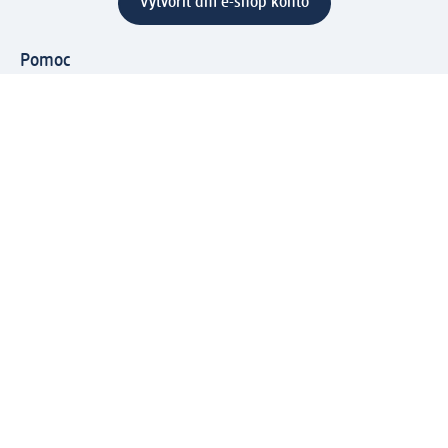
Vytvoriť dm e-shop konto
Pomoc
Výhody e-shopu
Zákaznícky servis
Zaslanie a dodanie
Vrátenie tovaru
Spoločnosť
O nás
Zodpovednosť
Práca a vzdelávanie
Tlačové stredisko
Cesta do dm dialogica
Centrálny sklad
Svet produktov
dm svet