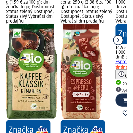
g (1,59 € za 100 g); dm
cena: 250 g (2,38 € za 100
1 000 g (
značka logo; Dostupnosť:
g); dm značka logo;
dm značk
Status zelený Dostupné,
Dostupnosť: Status zelený
Dostupno
Status sivý Vybrať si dm
Dostupné, Status sivý
Dostupné
predajňu
Vybrať si dm predajňu
Vybrať s
14,95 €
1 000 g (
dmBio
Zr
Espresso
Upoz
Dost
Vybra