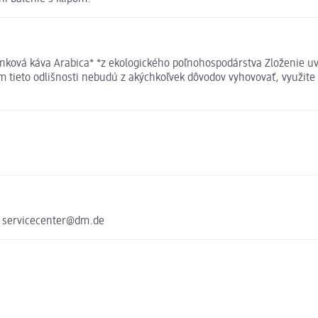
nková káva Arabica* *z ekologického poľnohospodárstva Zloženie u
ám tieto odlišnosti nebudú z akýchkoľvek dôvodov vyhovovať, využit
e servicecenter@dm.de