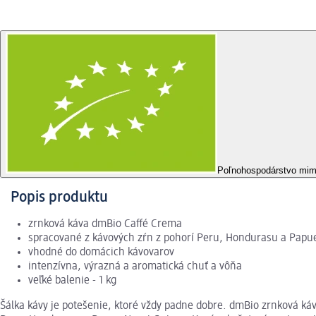
Poľnohospodárstvo mi
Popis produktu
zrnková káva dmBio Caffé Crema
spracované z kávových zŕn z pohorí Peru, Hondurasu a Papu
vhodné do domácich kávovarov
intenzívna, výrazná a aromatická chuť a vôňa
veľké balenie - 1 kg
Šálka kávy je potešenie, ktoré vždy padne dobre. dmBio zrnková ká