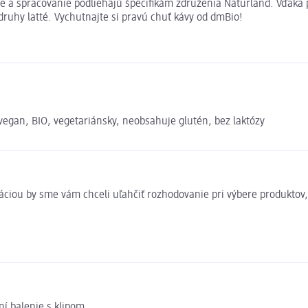
e a spracovanie podliehajú špecifikám združenia Naturland. Vďaka
druhy latté. Vychutnajte si pravú chuť kávy od dmBio!
 vegan, BIO, vegetariánsky, neobsahuje glutén, bez laktózy
rmáciou by sme vám chceli uľahčiť rozhodovanie pri výbere produkto
ní balenie s klipom.