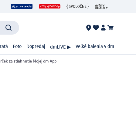
ratá
Foto
Dopredaj
Veľké balenia v dm
dmLIVE ▶
rček za stiahnutie Mojej dm-App