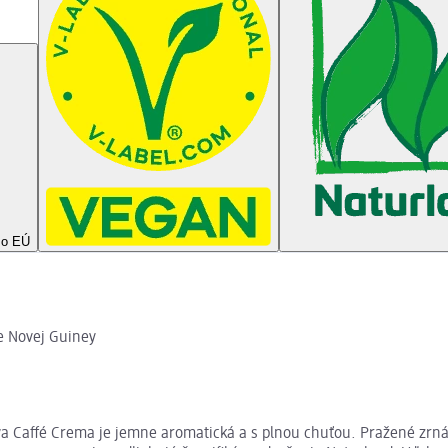
mo EÚ
e Novej Guiney
va Caffé Crema je jemne aromatická a s plnou chuťou. Pražené zrná