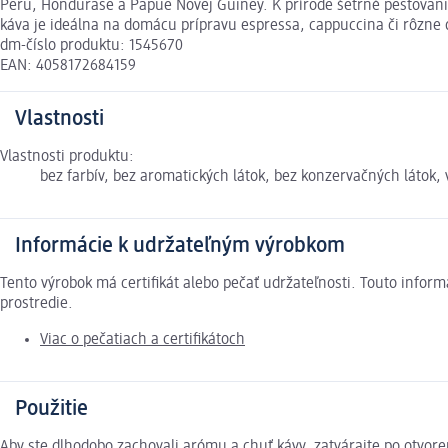
Peru, Hondurase a Papue Novej Guiney. K prírode šetrné pestovani
káva je ideálna na domácu prípravu espressa, cappuccina či rôzne 
dm-číslo produktu: 1545670
EAN: 4058172684159
Vlastnosti
Vlastnosti produktu:
bez farbív, bez aromatických látok, bez konzervačných látok,
Informácie k udržateľným výrobkom
Tento výrobok má certifikát alebo pečať udržateľnosti. Touto info
prostredie.
Viac o pečatiach a certifikátoch
Použitie
Aby ste dlhodobo zachovali arómu a chuť kávy, zatvárajte po otvore