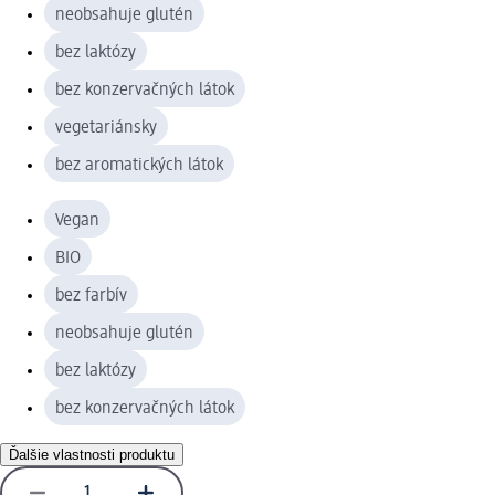
neobsahuje glutén
bez laktózy
bez konzervačných látok
vegetariánsky
bez aromatických látok
Vegan
BIO
bez farbív
neobsahuje glutén
bez laktózy
bez konzervačných látok
Ďalšie vlastnosti produktu