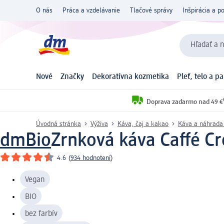
O nás
Práca a vzdelávanie
Tlačové správy
Inšpirácia a p
Hľadať a n
Nové
Značky
Dekoratívna kozmetika
Pleť, telo a p
Doprava zadarmo nad 49 €
Úvodná stránka
Výživa
Káva, čaj a kakao
Káva a náhrada
dmBio
Zrnková káva Caffé Cr
4.6
(
934 hodnotení
)
Vegan
BIO
bez farbív