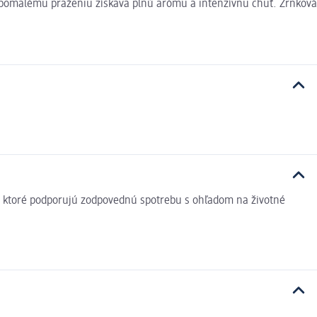
 pomalému praženiu získava plnú arómu a intenzívnu chuť. Zrnková
v, ktoré podporujú zodpovednú spotrebu s ohľadom na životné