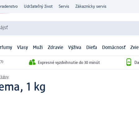
oradenstvo
Udržateľný život
Servis
Zákaznícky servis
ájsť
arfumy
Vlasy
Muži
Zdravie
Výživa
Dieťa
Domácnosť
Zvie
(1)
Expresné vyzdvihnutie do 30 minút
Da
 kávy
ema, 1 kg