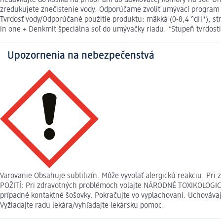
nedávkujte do košíka na príbor ani do dávkovacej komory na soľ. U
zredukujete znečistenie vody. Odporúčame zvoliť umývací program s
Tvrdosť vody/Odporúčané použitie produktu: mäkká (0-8,4 °dH*), str
in one + Denkmit špeciálna soľ do umývačky riadu. *Stupeň tvrdost
Upozornenia na nebezpečenstvá
Varovanie Obsahuje subtilizín. Môže vyvolať alergickú reakciu. 
POŽITÍ: Pri zdravotných problémoch volajte NÁRODNÉ TOXIKOLOGIC
prípadné kontaktné šošovky. Pokračujte vo vyplachovaní. Uchovávajt
Vyžiadajte radu lekára/vyhľadajte lekársku pomoc.