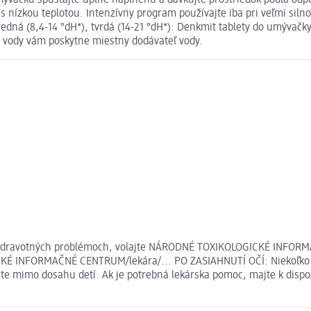
mývačku spúšťajte úplne naplnenú a dávkujte prostriedok podľa odp
 nízkou teplotou. Intenzívny program používajte iba pri veľmi siln
edná (8,4-14 °dH*), tvrdá (14-21 °dH*): Denkmit tablety do umývačky
i vody vám poskytne miestny dodávateľ vody.
Pri zdravotných problémoch, volajte NÁRODNÉ TOXIKOLOGICKÉ INFOR
KÉ INFORMAČNÉ CENTRUM/lekára/... PO ZASIAHNUTÍ OČÍ: Niekoľko m
e mimo dosahu detí. Ak je potrebná lekárska pomoc, majte k dispozí