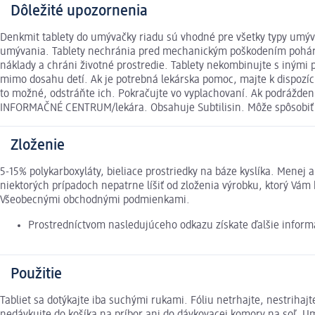
Dôležité upozornenia
Denkmit tablety do umývačky riadu sú vhodné pre všetky typy umývač
umývania. Tablety nechránia pred mechanickým poškodením pohárov
náklady a chráni životné prostredie. Tablety nekombinujte s inými
mimo dosahu detí. Ak je potrebná lekárska pomoc, majte k dispozíc
to možné, odstráňte ich. Pokračujte vo vyplachovaní. Ak podrážde
INFORMAČNÉ CENTRUM/lekára. Obsahuje Subtilisin. Môže spôsobiť a
Zloženie
5-15% polykarboxyláty, bieliace prostriedky na báze kyslíka. Mene
niektorých prípadoch nepatrne líšiť od zloženia výrobku, ktorý Vám
Všeobecnými obchodnými podmienkami.
Prostredníctvom nasledujúceho odkazu získate ďalšie inform
Použitie
Tabliet sa dotýkajte iba suchými rukami. Fóliu netrhajte, nestrihaj