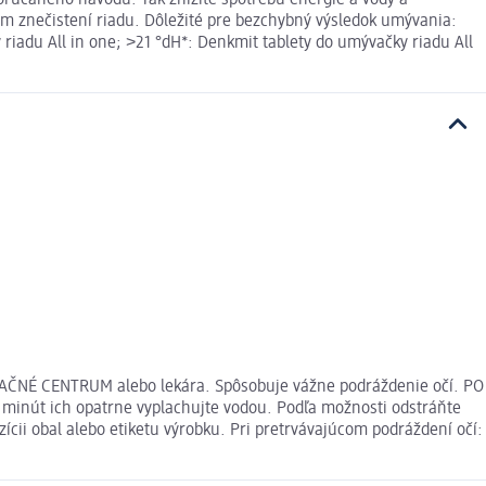
orúčaného návodu. Tak znížite spotrebu energie a vody a
om znečistení riadu. Dôležité pre bezchybný výsledok umývania:
 riadu All in one; ˃21 °dH*: Denkmit tablety do umývačky riadu All
MAČNÉ CENTRUM alebo lekára. Spôsobuje vážne podráždenie očí. PO
inút ich opatrne vyplachujte vodou. Podľa možnosti odstráňte
cii obal alebo etiketu výrobku. Pri pretrvávajúcom podráždení očí: