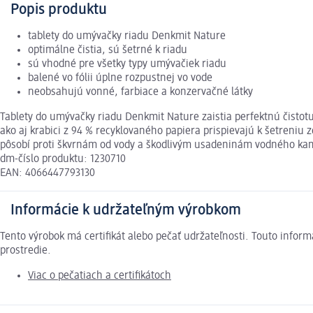
Popis produktu
tablety do umývačky riadu Denkmit Nature
optimálne čistia, sú šetrné k riadu
sú vhodné pre všetky typy umývačiek riadu
balené vo fólii úplne rozpustnej vo vode
neobsahujú vonné, farbiace a konzervačné látky
Tablety do umývačky riadu Denkmit Nature zaistia perfektnú čistotu a
ako aj krabici z 94 % recyklovaného papiera prispievajú k šetreniu
pôsobí proti škvrnám od vody a škodlivým usadeninám vodného kame
dm-číslo produktu: 1230710
EAN: 4066447793130
Informácie k udržateľným výrobkom
Tento výrobok má certifikát alebo pečať udržateľnosti. Touto info
prostredie.
Viac o pečatiach a certifikátoch