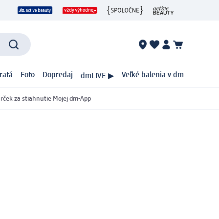
ratá
Foto
Dopredaj
Veľké balenia v dm
dmLIVE ▶
rček za stiahnutie Mojej dm-App