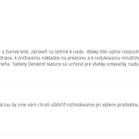
 žiarivý lesk, zároveň sú šetrné k riadu. Vďaka fólii úplne rozpustn
 zdrojov, k znižovaniu nákladov na prepravu a k redukovaniu množstv
ňa. Tablety Denkmit Nature sú určené pre všetky umývačky riadu. P
rmáciou by sme vám chceli uľahčiť rozhodovanie pri výbere produkto