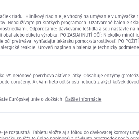
iek riadu. Hliníkový riad nie je vhodný na umývanie v umývačke ria
. Nepoužívajte pri krátkych programoch. Uzatvorené balenie sklad
 prostriedkami. Odporúčanie: dávkovanie leštidla a soli nastavte 
ii obal alebo etiketu výrobku. PO ZASIAHNUTÍ OČÍ: Niekoľko minút i
nie očí pretrváva: vyhľadajte lekársku pomoc/starostlivosť. PO PO
lergické reakcie. Úroveň naplnenia balenia je technicky podmien
j ako 5% neiónové povrchovo aktívne látky. Obsahuje enzýmy (prote
 bude doručený. Ak Vám tieto odlišnosti nebudú z akýchkoľvek dôvod
ácie Európskej únie o zložkách.
Ďalšie informácie
te- je rozpustná. Tabletu vložte aj s fóliou do dávkovacej komory um