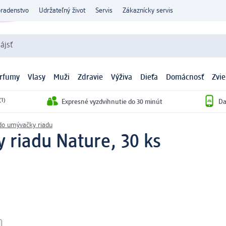
oradenstvo
Udržateľný život
Servis
Zákaznícky servis
ájsť
arfumy
Vlasy
Muži
Zdravie
Výživa
Dieťa
Domácnosť
Zvie
(1)
Expresné vyzdvihnutie do 30 minút
Da
 do umývačky riadu
 riadu Nature, 30 ks