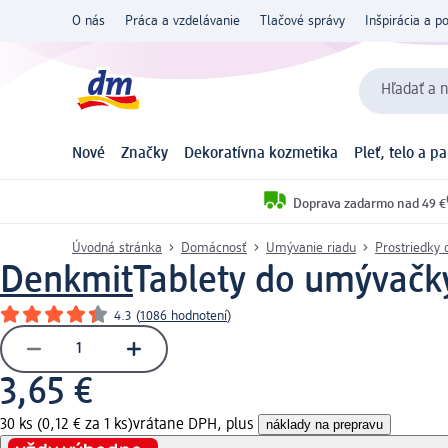
O nás
Práca a vzdelávanie
Tlačové správy
Inšpirácia a p
Hľadať a n
Nové
Značky
Dekoratívna kozmetika
Pleť, telo a p
Doprava zadarmo nad 49 €
Úvodná stránka
Domácnosť
Umývanie riadu
Prostriedky
Denkmit
Tablety do umývačky
4.3
(
1086 hodnotení
)
3,65 €
30 ks (0,12 € za 1 ks)
vrátane DPH, plus
náklady na prepravu