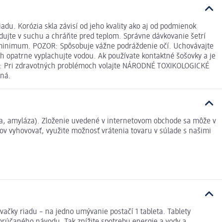
du. Korózia skla závisí od jeho kvality ako aj od podmienok
ujte v suchu a chráňte pred teplom. Správne dávkovanie šetrí
na minimum. POZOR: Spôsobuje vážne podráždenie očí. Uchovávajte
ch opatrne vyplachujte vodou. Ak používate kontaktné šošovky a je
ŽITÍ: Pri zdravotných problémoch volajte NÁRODNÉ TOXIKOLOGICKÉ
ená.
áza, amyláza). Zloženie uvedené v internetovom obchode sa môže v
ov vyhovovať, využite možnosť vrátenia tovaru v súlade s našimi
ývačky riadu – na jedno umývanie postačí 1 tableta. Tablety