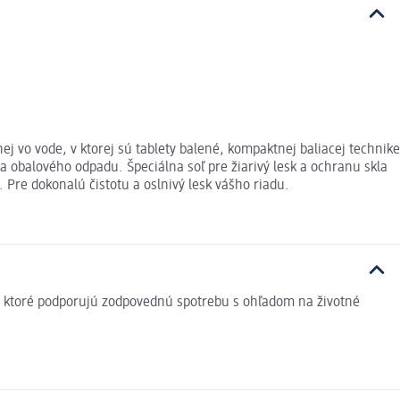
ej vo vode, v ktorej sú tablety balené, kompaktnej baliacej technike
a obalového odpadu. Špeciálna soľ pre žiarivý lesk a ochranu skla
re dokonalú čistotu a oslnivý lesk vášho riadu.
v, ktoré podporujú zodpovednú spotrebu s ohľadom na životné