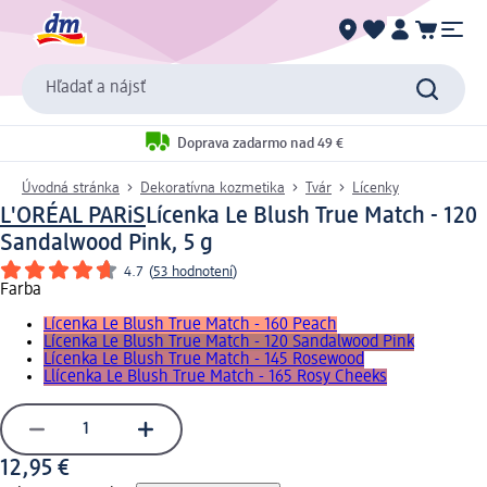
Hľadať a nájsť
Doprava zadarmo nad 49 €
Úvodná stránka
Dekoratívna kozmetika
Tvár
Lícenky
L'ORÉAL PARiS
Lícenka Le Blush True Match - 120
Sandalwood Pink, 5 g
4.7
(
53 hodnotení
)
Farba
Lícenka Le Blush True Match - 160 Peach
Lícenka Le Blush True Match - 120 Sandalwood Pink
Lícenka Le Blush True Match - 145 Rosewood
Llícenka Le Blush True Match - 165 Rosy Cheeks
12,95 €