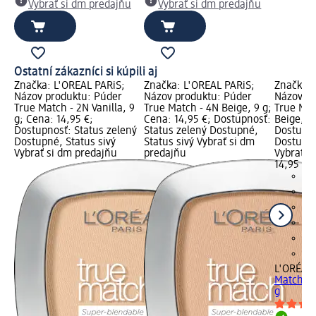
Vybrať si dm predajňu
Vybrať si dm predajňu
Ostatní zákazníci si kúpili aj
Značka: L'ORÉAL PARiS;
Značka: L'ORÉAL PARiS;
Značka: 
Názov produktu: Púder
Názov produktu: Púder
Názov pr
True Match - 2N Vanilla, 9
True Match - 4N Beige, 9 g;
True Mat
g; Cena: 14,95 €;
Cena: 14,95 €; Dostupnosť:
Beige, 9 
Dostupnosť: Status zelený
Status zelený Dostupné,
Dostupno
Dostupné, Status sivý
Status sivý Vybrať si dm
Dostupné
Vybrať si dm predajňu
predajňu
Vybrať s
14,95 €
L'ORÉAL 
Match - 
g