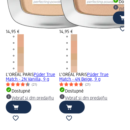
Dost
Vybra
14,95 €
14,95 €
L'ORÉAL PARiS
Púder True
L'ORÉAL PARiS
Púder True
Match - 2N Vanilla, 9 g
Match - 4N Beige, 9 g
(21)
(21)
Dostupné
Dostupné
Vybrať si dm predajňu
Vybrať si dm predajňu