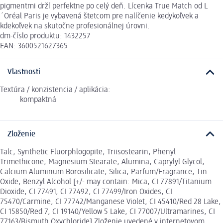
pigmentmi drží perfektne po celý deň. Lícenka True Match od L
´Oréal Paris je vybavená štetcom pre nalíčenie kedykoľvek a
kdekoľvek na skutočne profesionálnej úrovni.
dm-číslo produktu: 1432257
EAN: 3600521627365
Vlastnosti
Textúra / konzistencia / aplikácia:
kompaktná
Zloženie
Talc, Synthetic Fluorphlogopite, Triisostearin, Phenyl
Trimethicone, Magnesium Stearate, Alumina, Caprylyl Glycol,
Calcium Aluminum Borosilicate, Silica, Parfum/Fragrance, Tin
Oxide, Benzyl Alcohol [+/- may contain: Mica, CI 77891/Titanium
Dioxide, CI 77491, CI 77492, CI 77499/Iron Oxides, CI
75470/Carmine, CI 77742/Manganese Violet, CI 45410/Red 28 Lake,
CI 15850/Red 7, CI 19140/Yellow 5 Lake, CI 77007/Ultramarines, CI
77163/Bismuth Oxychloride] Zloženie uvedené v internetovom