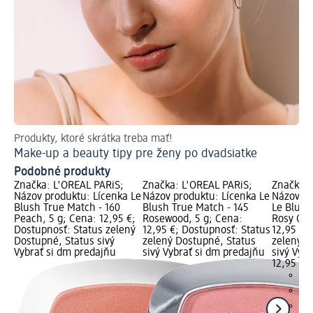
Produkty, ktoré skrátka treba mať!
Za
Make-up a beauty tipy pre ženy po dvadsiatke
Kl
Podobné produkty
Značka: L'ORÉAL PARiS;
Značka: L'ORÉAL PARiS;
Značka: 
Názov produktu: Lícenka Le
Názov produktu: Lícenka Le
Názov pr
Blush True Match - 160
Blush True Match - 145
Le Blush
Peach, 5 g; Cena: 12,95 €;
Rosewood, 5 g; Cena:
Rosy Che
Dostupnosť: Status zelený
12,95 €; Dostupnosť: Status
12,95 €;
Dostupné, Status sivý
zelený Dostupné, Status
zelený D
Vybrať si dm predajňu
sivý Vybrať si dm predajňu
sivý Vyb
12,95 €