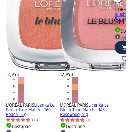
L'ORÉAL 
Blush Tr
Rosy Che
Dost
Vybra
12,95 €
12,95 €
L'ORÉAL PARiS
Lícenka Le
L'ORÉAL PARiS
Lícenka Le
Blush True Match - 160
Blush True Match - 145
Peach, 5 g
Rosewood, 5 g
(33)
(1)
Dostupné
Dostupné