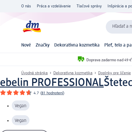
O nás
Práca a vzdelávanie
Tlačové správy
Inšpirácia a p
Hľadať a n
Nové
Značky
Dekoratívna kozmetika
Pleť, telo a p
Doprava zadarmo nad 49 €
Úvodná stránka
Dekoratívna kozmetika
Doplnky pre líčenie
ebelin PROFESSIONAL
Štetec
4.7
(
81 hodnotení
)
Vegan
Vegan