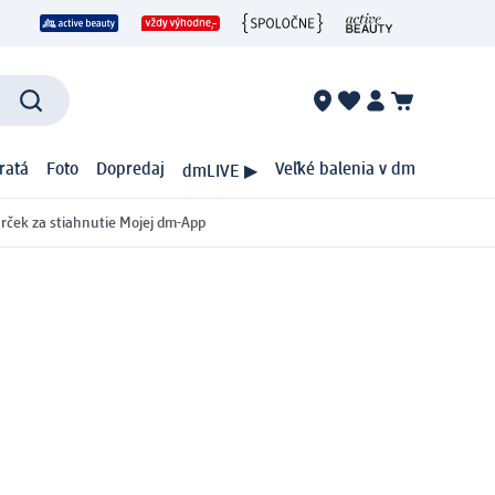
ratá
Foto
Dopredaj
Veľké balenia v dm
dmLIVE ▶
rček za stiahnutie Mojej dm-App