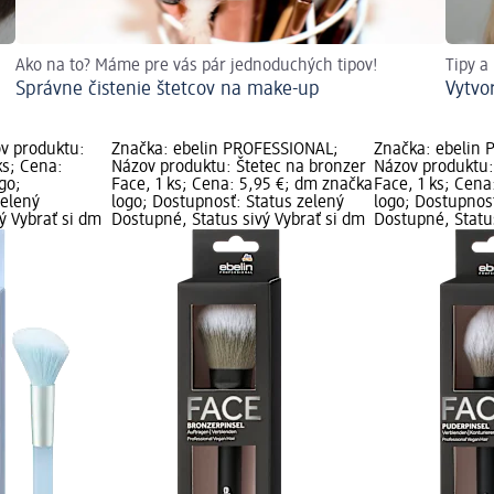
Ako na to? Máme pre vás pár jednoduchých tipov!
Tipy a
Správne čistenie štetcov na make-up
Vytvo
ov produktu:
Značka: ebelin PROFESSIONAL;
Značka: ebelin
ks; Cena:
Názov produktu: Štetec na bronzer
Názov produktu:
go;
Face, 1 ks; Cena: 5,95 €; dm značka
Face, 1 ks; Cena
zelený
logo; Dostupnosť: Status zelený
logo; Dostupnos
ý Vybrať si dm
Dostupné, Status sivý Vybrať si dm
Dostupné, Status