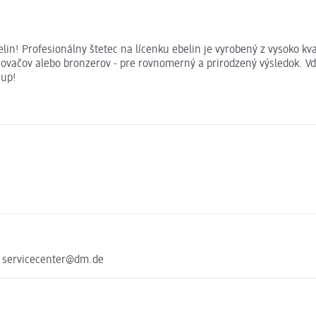
in! Profesionálny štetec na lícenku ebelin je vyrobený z vysoko kva
ňovačov alebo bronzerov - pre rovnomerný a prirodzený výsledok. 
-up!
e servicecenter@dm.de