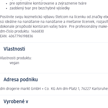
pre optimálne kontúrovanie a zvýraznenie tváre
zaoblený tvar pre bezchybné výsledky
Posilnite svoju kozmetickú výbavu štetcom na lícenku od značky ebel
sú ideálne na nanášanie na nanášanie a miešanie líceniek, rozjas
dokonale prispôsobí kontúram vašej tváre. Pre profesionálny make
dm-číslo produktu: 1466830
EAN: 4067796198836
Vlastnosti
Vlastnosti produktu:
vegan
Adresa podniku
dm drogerie markt GmbH + Co. KG Am dm-Platz 1, 76227 Karlsruh
Vyrobené v