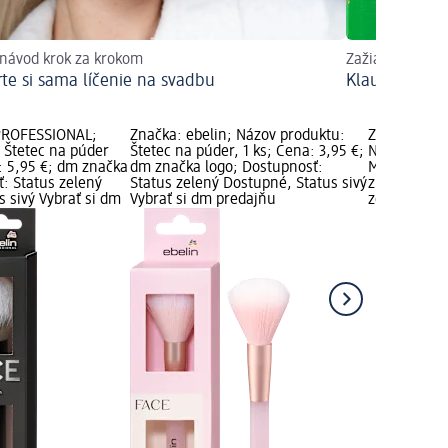
 návod krok za krokom
Zažiarte na ha
rte si sama líčenie na svadbu
Klaunovský 
 PROFESSIONAL;
Značka: ebelin; Názov produktu:
Značka: eb
 Štetec na púder
Štetec na púder, 1 ks; Cena: 3,95 €;
Názov produ
: 5,95 €; dm značka
dm značka logo; Dostupnosť:
Multitasker,
ť: Status zelený
Status zelený Dostupné, Status sivý
značka logo
 sivý Vybrať si dm
Vybrať si dm predajňu
zelený Dost