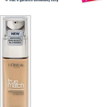
Viac o garancii dlhodobej ceny