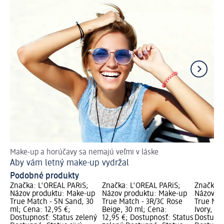
Make-up a horúčavy sa nemajú veľmi v láske
Vyt
Aby vám letný make-up vydržal
Na
Podobné produkty
Značka: L'ORÉAL PARiS;
Značka: L'ORÉAL PARiS;
Značka: 
Názov produktu: Make-up
Názov produktu: Make-up
Názov pr
True Match - 5N Sand, 30
True Match - 3R/3C Rose
True Mat
ml; Cena: 12,95 €;
Beige, 30 ml; Cena:
Ivory, 30
Dostupnosť: Status zelený
12,95 €; Dostupnosť: Status
Dostupno