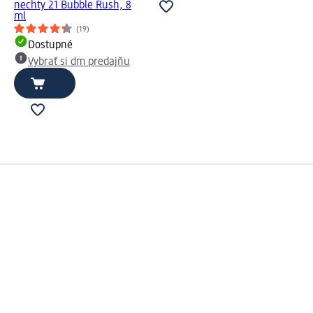
nechty 21 Bubble Rush, 8
ml
(19)
Dostupné
Vybrať si dm predajňu