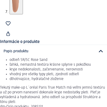
Informácie o produkte
Popis produktu
odtieň 5R/5C Rose Sand
ľahká, nemastná textúra krásne splynie s pokožkou
kryje nedokonalosti, začervenanie, nerovnosti
vhodný pre všetky typy pleti, zjednotí odtieň
dlhotrvajúce, hydratačné zloženie
Tekutý make-up L´oréal Paris True Match má veľmi jemnú textúru
a už po prvom nanesení dokonale kryje nedostatky pleti. Pleť je
vyhladená a hydratovaná. Jeho odtieň sa prispôsobí štruktúre a
tónu pleti.
dm-číslo produktu: 2085131