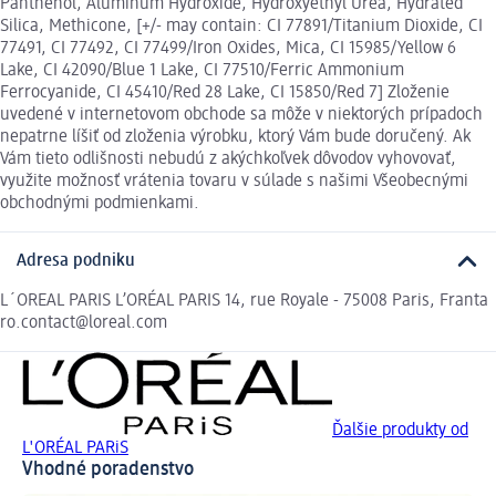
Panthenol, Aluminum Hydroxide, Hydroxyethyl Urea, Hydrated
Silica, Methicone, [+/- may contain: CI 77891/Titanium Dioxide, CI
77491, CI 77492, CI 77499/Iron Oxides, Mica, CI 15985/Yellow 6
Lake, CI 42090/Blue 1 Lake, CI 77510/Ferric Ammonium
Ferrocyanide, CI 45410/Red 28 Lake, CI 15850/Red 7] Zloženie
uvedené v internetovom obchode sa môže v niektorých prípadoch
nepatrne líšiť od zloženia výrobku, ktorý Vám bude doručený. Ak
Vám tieto odlišnosti nebudú z akýchkoľvek dôvodov vyhovovať,
využite možnosť vrátenia tovaru v súlade s našimi Všeobecnými
obchodnými podmienkami.
Adresa podniku
L´OREAL PARIS L’ORÉAL PARIS 14, rue Royale - 75008 Paris, Franta
ro.contact@loreal.com
Ďalšie produkty od
L'ORÉAL PARiS
Vhodné poradenstvo