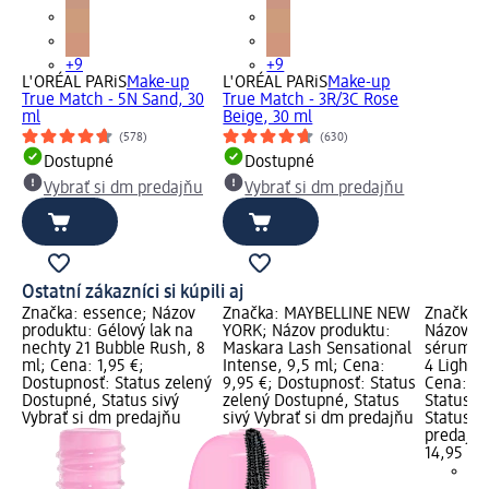
+9
+9
L'ORÉAL PARiS
Make-up
L'ORÉAL PARiS
Make-up
True Match - 5N Sand, 30
True Match - 3R/3C Rose
ml
Beige, 30 ml
(578)
(630)
Dostupné
Dostupné
Vybrať si dm predajňu
Vybrať si dm predajňu
Ostatní zákazníci si kúpili aj
Značka: essence; Názov
Značka: MAYBELLINE NEW
Značka: 
produktu: Gélový lak na
YORK; Názov produktu:
Názov pr
nechty 21 Bubble Rush, 8
Maskara Lash Sensational
sérum tr
ml; Cena: 1,95 €;
Intense, 9,5 ml; Cena:
4 Light 
Dostupnosť: Status zelený
9,95 €; Dostupnosť: Status
Cena: 14
Dostupné, Status sivý
zelený Dostupné, Status
Status z
Vybrať si dm predajňu
sivý Vybrať si dm predajňu
Status si
predajň
14,95 €