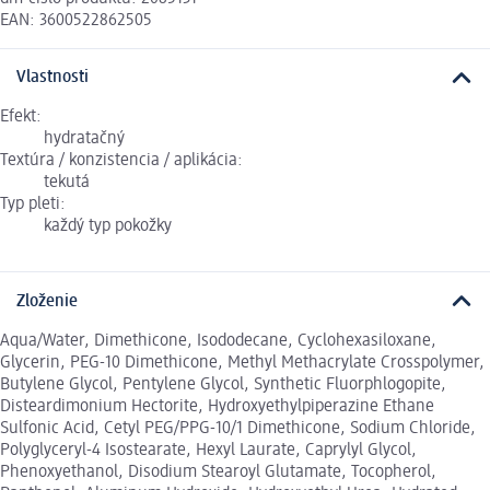
EAN: 3600522862505
Vlastnosti
Efekt:
hydratačný
Textúra / konzistencia / aplikácia:
tekutá
Typ pleti:
každý typ pokožky
Zloženie
Aqua/Water, Dimethicone, Isododecane, Cyclohexasiloxane,
Glycerin, PEG-10 Dimethicone, Methyl Methacrylate Crosspolymer,
Butylene Glycol, Pentylene Glycol, Synthetic Fluorphlogopite,
Disteardimonium Hectorite, Hydroxyethylpiperazine Ethane
Sulfonic Acid, Cetyl PEG/PPG-10/1 Dimethicone, Sodium Chloride,
Polyglyceryl-4 Isostearate, Hexyl Laurate, Caprylyl Glycol,
Phenoxyethanol, Disodium Stearoyl Glutamate, Tocopherol,