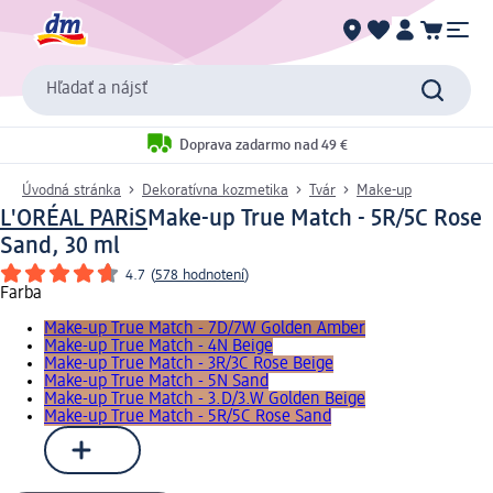
Hľadať a nájsť
Doprava zadarmo nad 49 €
Úvodná stránka
Dekoratívna kozmetika
Tvár
Make-up
L'ORÉAL PARiS
Make-up True Match - 5R/5C Rose
Sand, 30 ml
4.7
(
578 hodnotení
)
Farba
Make-up True Match - 7D/7W Golden Amber
Make-up True Match - 4N Beige
Make-up True Match - 3R/3C Rose Beige
Make-up True Match - 5N Sand
Make-up True Match - 3.D/3.W Golden Beige
Make-up True Match - 5R/5C Rose Sand