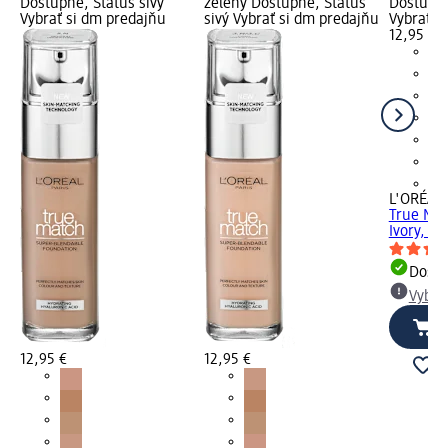
Dostupné, Status sivý
zelený Dostupné, Status
Dostupné
Vybrať si dm predajňu
sivý Vybrať si dm predajňu
Vybrať s
12,95 €
+9
L'ORÉAL 
True Mat
Ivory, 30
Dost
Vybra
12,95 €
12,95 €