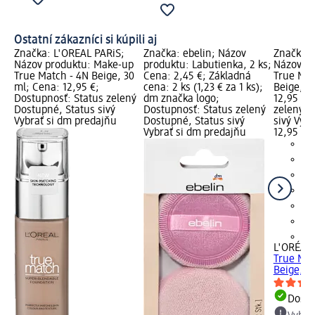
Ostatní zákazníci si kúpili aj
Značka: L'ORÉAL PARiS;
Značka: ebelin; Názov
Značka: 
Názov produktu: Make-up
produktu: Labutienka, 2 ks;
Názov pr
True Match - 4N Beige, 30
Cena: 2,45 €; Základná
True Mat
ml; Cena: 12,95 €;
cena: 2 ks (1,23 € za 1 ks);
Beige, 3
Dostupnosť: Status zelený
dm značka logo;
12,95 €;
Dostupné, Status sivý
Dostupnosť: Status zelený
zelený D
Vybrať si dm predajňu
Dostupné, Status sivý
sivý Vyb
Vybrať si dm predajňu
12,95 €
+9
L'ORÉAL 
True Mat
Beige, 3
Dost