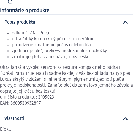
Informácie o produkte
Popis produktu
odtieň č. 4N - Beige
ultra ľahký kompaktný púder s minerálmi
prirodzené zmatnenie počas celého dňa
zjednocuje pleť, prekrýva nedokonalosti pokožky
zmatňuje pleť a zanecháva ju bez lesku
Ultra ľahká a vysoko senzorická textúra kompaktného púdra L
´Oréal Paris True Match sadne každej z vás bez ohľadu na typ pleti.
Luxus skrytý v zložení s minerálnymi pigmentmi zjednotí pleť a
prekryje nedokonalosti. Zahaľte pleť do zamatovo jemného závoja a
doprajte jej krásu bez lesku!
dm-číslo produktu: 2105023
EAN: 3600520932897
Vlastnosti
Efekt: