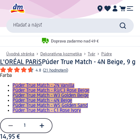
Hľadať a nájsť
Doprava zadarmo nad 49 €
Úvodná stránka
Dekoratívna kozmetika
Tvár
Púdre
L'ORÉAL PARiS
Púder True Match - 4N Beige, 9 g
4.8
(
21 hodnotení
)
Farba
Púder True Match - 2N Vanilla
Púder True Match - R3/C3 Rose Beige
Púder True Match - W3 Golden Beige
Púder True Match - 4N Beige
Púder True Match - W5 Golden Sand
Púder True Match - C1 Rose Ivory
14,95 €