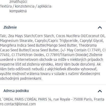
zmatňujúci
Textúra / konzistencia / aplikácia:
kompaktná
Zloženie
Talc, Zea Mays Starch/Corn Starch, Cocos Nucifera Oil/Coconut Oil,
Magnesium Stearate, Caprylic/Capric Triglyceride, Caprylyl Glycol,
Mangifera Indica Seed Butter/Mango Seed Butter, Theobroma
Cacao Seed Butter/Cocoa Seed Butter, [+/- May Contain CI 77491, CI
77492, CI 77499/Iron Oxides, CI 77891/Titanium Dioxide] Zloženie
uvedené v internetovom obchode sa môže v niektorých prípadoch
nepatrne líšiť od zloženia výrobku, ktorý Vám bude doručený. Ak
Vám tieto odlišnosti nebudú z akýchkoľvek dôvodov vyhovovať,
využite možnosť vrátenia tovaru v súlade s našimi Všeobecnými
obchodnými podmienkami.
Adresa podniku
L´OREAL PARIS L’ORÉAL PARIS 14, rue Royale - 75008 Paris, Franta
ro.contact@loreal.com