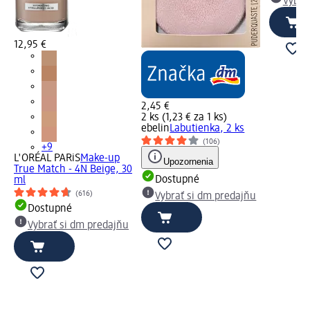
Vybra
12,95 €
2,45 €
2 ks (1,23 € za 1 ks)
ebelin
Labutienka, 2 ks
(106)
+9
L'ORÉAL PARiS
Make-up
Upozornenia
True Match - 4N Beige, 30
Dostupné
ml
(616)
Vybrať si dm predajňu
Dostupné
Vybrať si dm predajňu