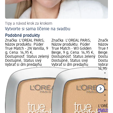
Tipy a návod krok za krokom
Pr
Vytvorte si sama líčenie na svadbu
Je
Podobné produkty
Značka: L'ORÉAL PARiS;
Značka: L'ORÉAL PARiS;
Značka: 
Názov produktu: Púder
Názov produktu: Púder
Názov pr
True Match - 2N Vanilla, 9
True Match - W3 Golden
True Mat
g; Cena: 14,95 €;
Beige, 9 g; Cena: 14,95 €;
Beige, 9 
Dostupnosť: Status zelený
Dostupnosť: Status zelený
Dostupno
Dostupné, Status sivý
Dostupné, Status sivý
Dostupné
Vybrať si dm predajňu
Vybrať si dm predajňu
Vybrať s
14,95 €
L'ORÉAL 
Match - 