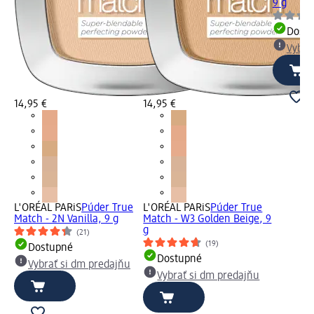
9 g
Dost
Vybra
14,95 €
14,95 €
L'ORÉAL PARiS
Púder True
L'ORÉAL PARiS
Púder True
Match - 2N Vanilla, 9 g
Match - W3 Golden Beige, 9
g
(21)
(19)
Dostupné
Dostupné
Vybrať si dm predajňu
Vybrať si dm predajňu