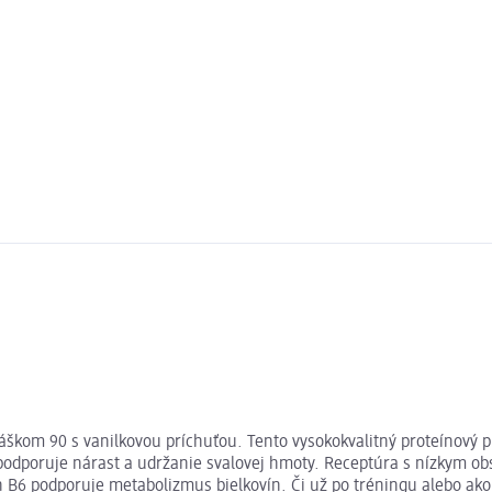
áškom 90 s vanilkovou príchuťou. Tento vysokokvalitný proteínový p
podporuje nárast a udržanie svalovej hmoty. Receptúra s nízkym ob
amín B6 podporuje metabolizmus bielkovín. Či už po tréningu alebo ak