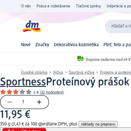
O nás
Práca a vzdelávanie
Tlačové správy
Inšpirácia a p
Hľadať a n
Nové
Značky
Dekoratívna kozmetika
Pleť, telo a p
Doprava zadarmo nad 49 €
Úvodná stránka
Výživa
Športová výživa
Proteíny a proteín
Sportness
Proteínový prášok 
2.8
(
32 hodnotení
)
11,95 €
350 g (3,41 € za 100 g)
vrátane DPH, plus
náklady na prepravu