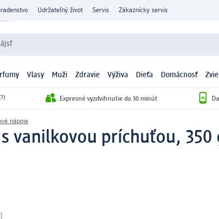
oradenstvo
Udržateľný život
Servis
Zákaznícky servis
ájsť
arfumy
Vlasy
Muži
Zdravie
Výživa
Dieťa
Domácnosť
Zvie
(1)
Expresné vyzdvihnutie do 30 minút
Da
ové nápoje
s vanilkovou príchuťou, 350 