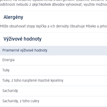
prosím, na vedomie upozornenia o alergénoch. Zloženie uvedené v 
odlišnosti nebudú z akýchkoľvek dôvodov vyhovovať, využite možn
Alergény
Môže obsahovať stopy Vajíčka a ich deriváty Obsahuje Mlieko a jeho 
Výživové hodnoty
Priemerné výživové hodnoty
Energia
Tuky
Tuky, z toho nasýtené mastné kyseliny
Sacharidy
Sacharidy, z toho cukry