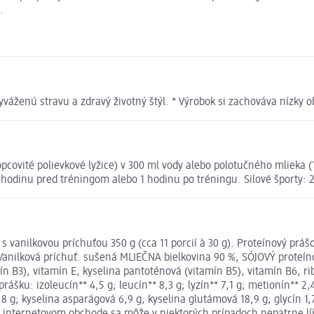
.
váženú stravu a zdravý životný štýl. * Výrobok si zachováva nízky o
 kopcovité polievkové lyžice) v 300 ml vody alebo polotučného mliek
1 hodinu pred tréningom alebo 1 hodinu po tréningu. Silové športy: 
 vanilkovou príchuťou 350 g (cca 11 porcií à 30 g). Proteínový prá
anilková príchuť. sušená MLIEČNA bielkovina 90 %, SÓJOVÝ proteínov
n B3), vitamín E, kyselina pantoténová (vitamín B5), vitamín B6, ribo
u: izoleucín** 4,5 g; leucín** 8,3 g; lyzín** 7,1 g; metionín** 2,4 g
 2,8 g; kyselina asparágová 6,9 g; kyselina glutámová 18,9 g; glycín 1