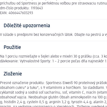
príchuťou od Sportness je perfektnou voľbou pre stravovaciu rutinu
dm-číslo produktu: 1193643
EAN: 4066447603293
Dôležité upozornenia
V súlade s predpismi bez konzervačných látok. Dbajte na pestrú a vy
Použitie
Na 1 porciu rozmiešajte v šejkri alebo v mixéri 30 g prášku (cca. 3
dávkovanie: Vytrvalostné športy: 1 – 2 porcie počas dňa najneskôr 
Zloženie
Presné označenie produktu: Sportness Eiweiß 90 proteínový prášok s
obsahom cukru* a tuku*, s 9 vitamínmi a horčíkom. So sladidlami. V
cyklamát sodný a sodná soľ sacharínu, soľ, vitamín C, niacín (vitamí
obsahovať vajcia. Neobsahuje glutén Obsah aminokyselín na 100 g prášk
g; histidín 2,4 g; cysteín 0,5 g; arginín 3,2 g; tyrozín 4,4 g; alanín