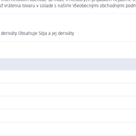
internetovom obchode sa môže v niektorých prípadoch nepatrne líši
osť vrátenia tovaru v súlade s našimi Všeobecnými obchodnými pod
deriváty Obsahuje Sója a jej deriváty