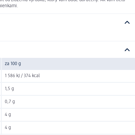
ť od zloženia výrobku, ktorý Vám bude doručený. Ak Vám tieto
mienkami.
za 100 g
1 586 kJ / 374 kcal
1,5 g
0,7 g
4 g
4 g