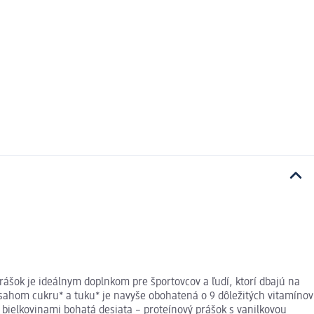
rášok je ideálnym doplnkom pre športovcov a ľudí, ktorí dbajú na
sahom cukru* a tuku* je navyše obohatená o 9 dôležitých vitamínov
o bielkovinami bohatá desiata – proteínový prášok s vanilkovou