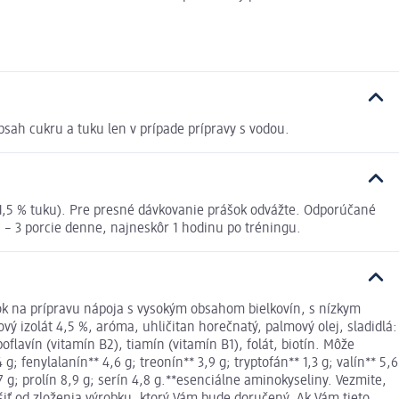
bsah cukru a tuku len v prípade prípravy s vodou.
a (1,5 % tuku). Pre presné dávkovanie prášok odvážte. Odporúčané
2 – 3 porcie denne, najneskôr 1 hodinu po tréningu.
šok na prípravu nápoja s vysokým obsahom bielkovín, s nízkym
ý izolát 4,5 %, aróma, uhličitan horečnatý, palmový olej, sladidlá:
flavín (vitamín B2), tiamín (vitamín B1), folát, biotín. Môže
; fenylalanín** 4,6 g; treonín** 3,9 g; tryptofán** 1,3 g; valín** 5,6
,7 g; prolín 8,9 g; serín 4,8 g.**esenciálne aminokyseliny. Vezmite,