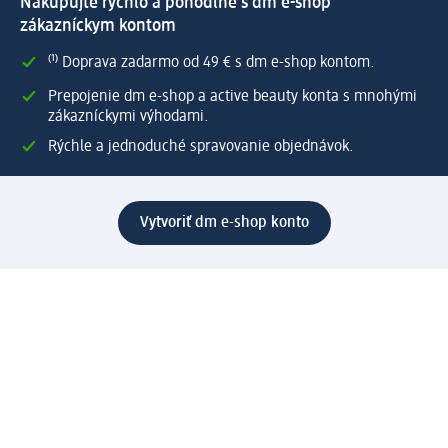
Nakupujte rýchlo a pohodlne s dm e-shop
zákazníckym kontom
⁽¹⁾ Doprava zadarmo od 49 € s dm e-shop kontom.
Prepojenie dm e-shop a active beauty konta s mnohými
zákazníckymi výhodami.
Rýchle a jednoduché spravovanie objednávok.
Vytvoriť dm e-shop konto
Pomoc
Výhody e-shopu
Zákaznícky servis
Zaslanie a dodanie
Vrátenie tovaru
Spoločnosť