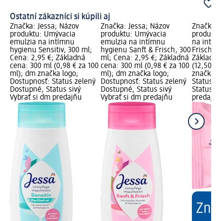
Ostatní zákazníci si kúpili aj
Značka: Jessa; Názov
Značka: Jessa; Názov
Značka: 
produktu: Umývacia
produktu: Umývacia
produktu
emulzia na intímnu
emulzia na intímnu
na intím
hygienu Sensitiv, 300 ml;
hygienu Sanft & Frisch, 300
Frisch, 1
Cena: 2,95 €; Základná
ml; Cena: 2,95 €; Základná
Základná
cena: 300 ml (0,98 € za 100
cena: 300 ml (0,98 € za 100
(12,50 € 
ml); dm značka logo;
ml); dm značka logo;
značka l
Dostupnosť: Status zelený
Dostupnosť: Status zelený
Status z
Dostupné, Status sivý
Dostupné, Status sivý
Status si
Vybrať si dm predajňu
Vybrať si dm predajňu
predajň