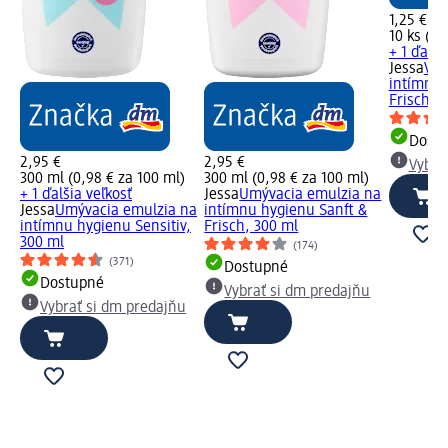
1,25 €
10 ks (12
+ 1 ďalši
Jessa
Vlh
intímnu 
Frisch, 1
Dost
2,95 €
2,95 €
Vybra
300 ml (0,98 € za 100 ml)
300 ml (0,98 € za 100 ml)
+ 1 ďalšia veľkosť
Jessa
Umývacia emulzia na
Jessa
Umývacia emulzia na
intímnu hygienu Sanft &
intímnu hygienu Sensitiv,
Frisch, 300 ml
300 ml
(174)
(371)
Dostupné
Dostupné
Vybrať si dm predajňu
Vybrať si dm predajňu