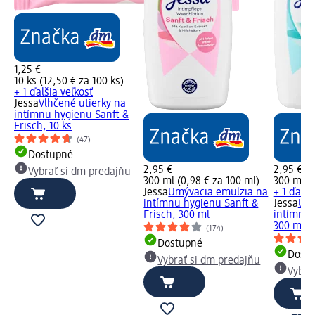
1,25 €
10 ks (12,50 € za 100 ks)
+ 1 ďalšia veľkosť
Jessa
Vlhčené utierky na
intímnu hygienu Sanft &
Frisch, 10 ks
(47)
Dostupné
2,95 €
2,95 €
Vybrať si dm predajňu
300 ml (0,98 € za 100 ml)
300 ml (
Jessa
Umývacia emulzia na
+ 1 ďalši
intímnu hygienu Sanft &
Jessa
Umý
Frisch, 300 ml
intímnu 
300 ml
(174)
Dostupné
Dost
Vybrať si dm predajňu
Vybra