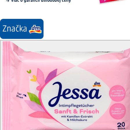
Viac o garancii dlhodobej ceny