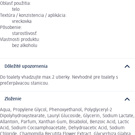
Oblasť použitia:
telo
Textúra / konzistencia / aplikácia:
vreckovka
Pôsobenie:
starostlivosť
Vlastnosti produktu:
bez alkoholu
Dôležité upozornenia
Do toalety vhadzujte max.2 utierky. Nevhodné pre toalety s
prečerpávacou stanicou.
Zloženie
Aqua, Propylene Glycol, Phenoxyethanol, Polyglyceryl-2
Dipolyhydroxystearate, Lauryl Glucoside, Glycerin, Sodium Lactate,
Allantoin, Parfum, Xanthan Gum, Bisabolol, Benzoic Acid, Lactic
Acid, Sodium Cocoamphoacetate, Dehydroacetic Acid, Sodium
Chloride, Chamomilla Recutita Flower Extract, Glycyrrhiza Glabra