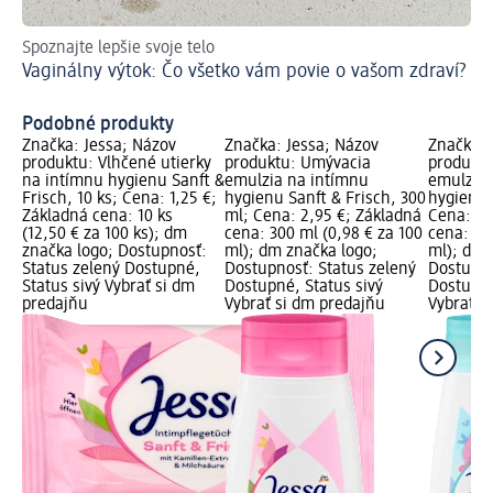
Spoznajte lepšie svoje telo
Po
Vaginálny výtok: Čo všetko vám povie o vašom zdraví?
Bu
Podobné produkty
Značka: Jessa; Názov
Značka: Jessa; Názov
Značka: 
produktu: Vlhčené utierky
produktu: Umývacia
produktu
na intímnu hygienu Sanft &
emulzia na intímnu
emulzia 
Frisch, 10 ks; Cena: 1,25 €;
hygienu Sanft & Frisch, 300
hygienu 
Základná cena: 10 ks
ml; Cena: 2,95 €; Základná
Cena: 2,
(12,50 € za 100 ks); dm
cena: 300 ml (0,98 € za 100
cena: 30
značka logo; Dostupnosť:
ml); dm značka logo;
ml); dm 
Status zelený Dostupné,
Dostupnosť: Status zelený
Dostupno
Status sivý Vybrať si dm
Dostupné, Status sivý
Dostupné
predajňu
Vybrať si dm predajňu
Vybrať s