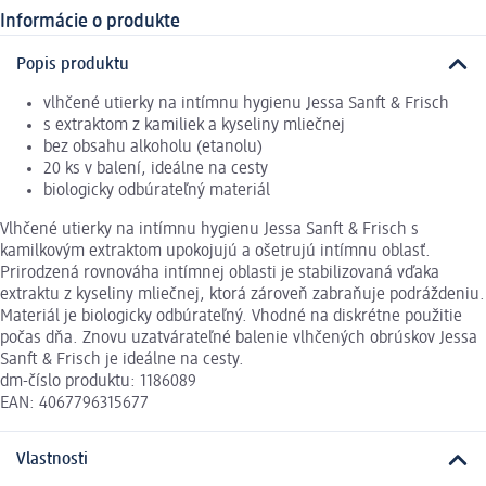
Informácie o produkte
Popis produktu
vlhčené utierky na intímnu hygienu Jessa Sanft & Frisch
s extraktom z kamiliek a kyseliny mliečnej
bez obsahu alkoholu (etanolu)
20 ks v balení, ideálne na cesty
biologicky odbúrateľný materiál
Vlhčené utierky na intímnu hygienu Jessa Sanft & Frisch s
kamilkovým extraktom upokojujú a ošetrujú intímnu oblasť.
Prirodzená rovnováha intímnej oblasti je stabilizovaná vďaka
extraktu z kyseliny mliečnej, ktorá zároveň zabraňuje podráždeniu.
Materiál je biologicky odbúrateľný. Vhodné na diskrétne použitie
počas dňa. Znovu uzatvárateľné balenie vlhčených obrúskov Jessa
Sanft & Frisch je ideálne na cesty.
dm-číslo produktu: 1186089
EAN: 4067796315677
Vlastnosti