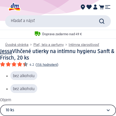
Hľadať a nájsť
Doprava zadarmo nad 49 €
Úvodná stránka
Pleť, telo a parfumy
Intímna starostlivosť
Jessa
Vlhčené utierky na intímnu hygienu Sanft &
Frisch, 20 ks
4.2
(
156 hodnotení
)
bez alkoholu
bez alkoholu
Objem