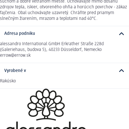
suchom a dobre vetranom mieste. Uchovávajte mimo dosahu
zdrojov tepla, iskier, otvoreného ohňa a horúcich povrchov - zákaz
fajčenia. Obal uchovávajte uzavretý. Chráňte pred priamym
slnečným žiarením, mrazom a teplotami nad 40°C.
Adresa podniku
alessandro International GmbH Erkrather Straße 228d
(Galeriehaus, budova 5), 40233 Düsseldorf, Nemecko
errow@errow.sk
Vyrobené v
Rakúsko