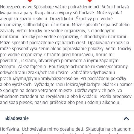
Nebezpečenstvo Spôsobuje vážne podráždenie očí. Veľmi horľavá
kvapalina a pary. Kvapalina a výpary sú horľavé. Môže vyvolať
alergickú kožnú reakciu. Dráždi kožu. Škodlivý pre vodné
organizmy, s dlhodobými účinkami. Môže spôsobiť ospalosť alebo
závraty. Veľmi toxický pre vodné organizmy, s dlhodobými
účinkami. Toxický pre vodné organizmy, s dlhodobými účinkami.
Môže spôsobiť podráždenie dýchacích ciest. Opakovaná expozícia
môže spôsobiť vysušenie alebo popraskanie pokožky. Veľmi toxický
pre vodné organizmy. Chráňte pred horúčavou, horúcimi
povrchmi, iskrami, otvoreným plameňom a inými zápalnými
zdrojmi. Zákaz fajčenia. Používajte ochranné rukavice/ochranný
odev/ochranu zraku/ochranu tváre. Zabráňte vdychovaniu
prachu/dymu/plynu/hmly/pár/aerosólov. Pri podráždení pokožky
alebo vyrážkach: Vyžiadajte radu lekára/vyhľadajte lekársku pomoc.
Skladujte na dobre vetranom mieste. Udržiavajte v chlade. vo
vhodnom zariadení na recykláciu alebo likvidáciu. Podľa predpisov.
and soap piesok, hasiaci prášok alebo penu odolnú alkoholu.
Skladovanie
Horľavina. Uchovávajte mimo dosahu detí. Skladujte na chladnom,