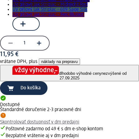
UV gélový lak Striplac - Midnight Red
UV gélový lak Striplac - 609 Sage Silk
UV gélový lak Striplac - Red Illusion
11,95 €
vrátane DPH, plus
náklady na prepravu
dlhodobo výhodné ceny
nezvýšené od
27.09.2025
Do košíka
Dostupné
Štandardné doručenie 2-3 pracovné dni
Skontrolovať dostupnosť v dm predajni
Poštovné zadarmo od 49 € s dm e-shop kontom
Bezplatné vrátenie aj v dm predajni