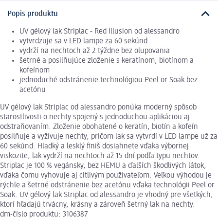
Popis produktu
UV gélový lak Striplac - Red Illusion od alessandro
vytvrdzuje sa v LED lampe za 60 sekúnd
vydrží na nechtoch až 2 týždne bez olupovania
šetrné a posilňujúce zloženie s keratínom, biotínom a
kofeínom
jednoduché odstránenie technológiou Peel or Soak bez
acetónu
UV gélový lak Striplac od alessandro ponúka moderný spôsob
starostlivosti o nechty spojený s jednoduchou aplikáciou aj
odstraňovaním. Zloženie obohatené o keratín, biotín a kofeín
posilňuje a vyživuje nechty, pričom lak sa vytvrdí v LED lampe už za
60 sekúnd. Hladký a lesklý finiš dosiahnete vďaka výbornej
viskozite, lak vydrží na nechtoch až 15 dní podľa typu nechtov.
Striplac je 100 % vegánsky, bez HEMU a ďalších škodlivých látok,
vďaka čomu vyhovuje aj citlivým používateľom. Veľkou výhodou je
rýchle a šetrné odstránenie bez acetónu vďaka technológii Peel or
Soak. UV gélový lak Striplac od alessandro je vhodný pre všetkých,
ktorí hľadajú trvácny, krásny a zároveň šetrný lak na nechty.
dm-číslo produktu: 3106387