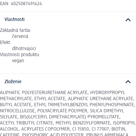
EAN: 4025087491424
Vlastnosti
Základná farba:
červená
Efekt:
dlhotrvajúci
Vlastnosti produktu:
vegan
Zloženie
ALIPHATIC POLYESTERURETHANE ACRYLATE, HYDROXYPROPYL
METHACRYLATE, ETHYL ACETATE, ALIPHATIC URETHANE ACRYLATE,
BUTYL ACETATE, ETHYL TRIMETHYLBENZOYL PHENYLPHOSPHINATE,
NITROCELLULOSE, POLYACRYLATE POLYMER, SILICA DIMETHYL
SILYLATE, BIS(GLYCERYL DIMETHACRYLATE) PYROMELLITATE,
ACETYL TRIBUTYL CITRATE, METHYL BENZOYLFORMATE, ISOPROPYL
ALCOHOL, ACRYLATES COPOLYMER, CI 15850, CI 77007, BIOTIN,
CAFFEINE, PHOSPHORIC ACID POLYESTER, PRUNUS ARMENIACA