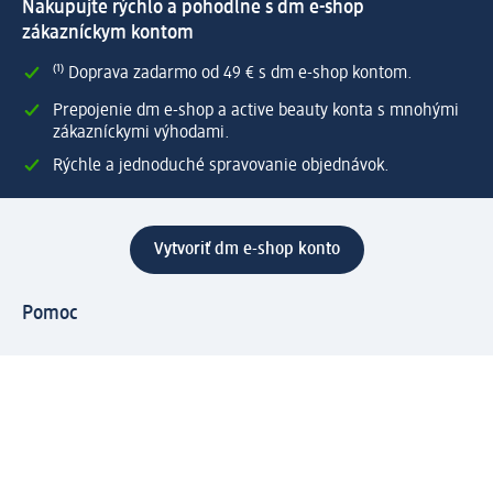
Nakupujte rýchlo a pohodlne s dm e-shop
zákazníckym kontom
⁽¹⁾ Doprava zadarmo od 49 € s dm e-shop kontom.
Prepojenie dm e-shop a active beauty konta s mnohými
zákazníckymi výhodami.
Rýchle a jednoduché spravovanie objednávok.
Vytvoriť dm e-shop konto
Pomoc
Výhody e-shopu
Zákaznícky servis
Zaslanie a dodanie
Vrátenie tovaru
Spoločnosť