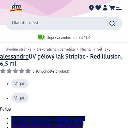
Hľadať a nájsť
Doprava zadarmo nad 49 €
Úvodná stránka
Dekoratívna kozmetika
Nechty
Gél laky
alessandro
UV gélový lak Striplac - Red Illusion,
6,5 ml
0
(
Ohodnoťte produkt
)
Vegan
Vegan
Farba
UV gélový lak Striplac - Peaceful Green
UV gélový lak Striplac - Midnight Black
UV gélový lak Striplac - Fruity Passion