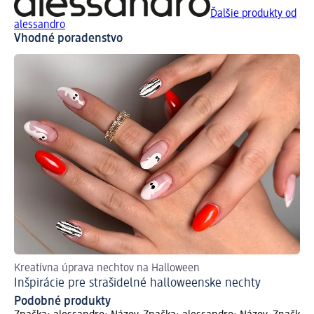
Ďalšie produkty od
alessandro
Vhodné poradenstvo
Kreatívna úprava nechtov na Halloween
S 
Inšpirácie pre strašidelné halloweenske nechty
Up
Podobné produkty