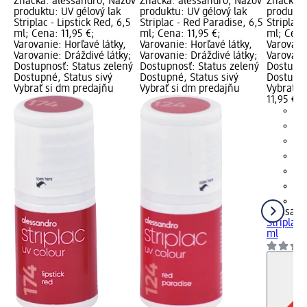
Značka: alessandro; Názov
Značka: alessandro; Názov
Značka: 
produktu: UV gélový lak
produktu: UV gélový lak
produktu
Striplac - Lipstick Red, 6,5
Striplac - Red Paradise, 6,5
Striplac 
ml; Cena: 11,95 €;
ml; Cena: 11,95 €;
ml; Cena:
Varovanie: Horľavé látky,
Varovanie: Horľavé látky,
Varovanie
Varovanie: Dráždivé látky;
Varovanie: Dráždivé látky;
Varovani
Dostupnosť: Status zelený
Dostupnosť: Status zelený
Dostupno
Dostupné, Status sivý
Dostupné, Status sivý
Dostupné
Vybrať si dm predajňu
Vybrať si dm predajňu
Vybrať s
11,95 €
+2
alessand
Striplac 
ml