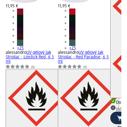
11,95 €
11,95 €
+25
+25
alessandro
UV gélový lak
alessandro
UV gélový lak
Striplac - Lipstick Red, 6,5
Striplac - Red Paradise, 6,5
ml
ml
(0)
(0)
Dost
Vybra