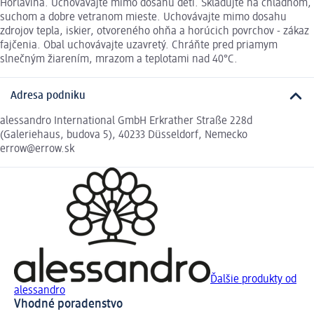
Horľavina. Uchovávajte mimo dosahu detí. Skladujte na chladnom,
suchom a dobre vetranom mieste. Uchovávajte mimo dosahu
zdrojov tepla, iskier, otvoreného ohňa a horúcich povrchov - zákaz
fajčenia. Obal uchovávajte uzavretý. Chráňte pred priamym
slnečným žiarením, mrazom a teplotami nad 40°C.
Adresa podniku
alessandro International GmbH Erkrather Straße 228d
(Galeriehaus, budova 5), 40233 Düsseldorf, Nemecko
errow@errow.sk
Ďalšie produkty od
alessandro
Vhodné poradenstvo