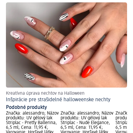
Kreatívna úprava nechtov na Halloween
S 
Inšpirácie pre strašidelné halloweenske nechty
Up
Podobné produkty
Značka: alessandro; Názov
Značka: alessandro; Názov
Značka: 
produktu: UV gélový lak
produktu: UV gélový lak
produktu
Striplac - Pretty Ballerina,
Striplac - Nude Elegance,
Striplac 
6,5 ml; Cena: 11,95 €;
6,5 ml; Cena: 11,95 €;
6,5 ml; C
Varovanie: Horľavé látky,
Varovanie: Horľavé látky,
Varovanie