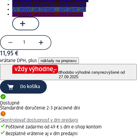
UV gélový lak Striplac - Midnight Red
UV gélový lak Striplac - 609 Sage Silk
UV gélový lak Striplac - Red Illusion
11,95 €
vrátane DPH, plus
náklady na prepravu
dlhodobo výhodné ceny
nezvýšené od
27.09.2025
Do košíka
Dostupné
Štandardné doručenie 2-3 pracovné dni
Skontrolovať dostupnosť v dm predajni
Poštovné zadarmo od 49 € s dm e-shop kontom
Bezplatné vrátenie aj v dm predajni