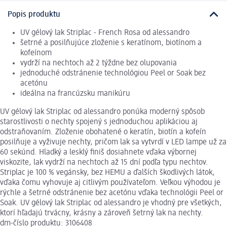
Popis produktu
UV gélový lak Striplac - French Rosa od alessandro
šetrné a posilňujúce zloženie s keratínom, biotínom a
kofeínom
vydrží na nechtoch až 2 týždne bez olupovania
jednoduché odstránenie technológiou Peel or Soak bez
acetónu
ideálna na francúzsku manikúru
UV gélový lak Striplac od alessandro ponúka moderný spôsob
starostlivosti o nechty spojený s jednoduchou aplikáciou aj
odstraňovaním. Zloženie obohatené o keratín, biotín a kofeín
posilňuje a vyživuje nechty, pričom lak sa vytvrdí v LED lampe už za
60 sekúnd. Hladký a lesklý finiš dosiahnete vďaka výbornej
viskozite, lak vydrží na nechtoch až 15 dní podľa typu nechtov.
Striplac je 100 % vegánsky, bez HEMU a ďalších škodlivých látok,
vďaka čomu vyhovuje aj citlivým používateľom. Veľkou výhodou je
rýchle a šetrné odstránenie bez acetónu vďaka technológii Peel or
Soak. UV gélový lak Striplac od alessandro je vhodný pre všetkých,
ktorí hľadajú trvácny, krásny a zároveň šetrný lak na nechty.
dm-číslo produktu: 3106408