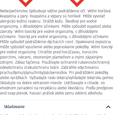
Nebezpečenstvo Spôsobuje vážne podráždenie očí. Veľmi horľavá
kvapalina a pary. Kvapalina a výpary sú horľavé. Môže vyvolať
alergickú kožnú reakciu. Dráždi kožu. Škodlivý pre vodné
organizmy, s dlhodobými účinkami. Môže spôsobiť ospalosť alebo
závraty. Veľmi toxický pre vodné organizmy, s dlhodobými
účinkami. Toxický pre vodné organizmy, s dlhodobými účinkami.
Môže spôsobiť podráždenie dýchacích ciest. Opakovaná expozícia
môže spôsobiť vysušenie alebo popraskanie pokožky. Veľmi toxický
pre vodné organizmy. Chráňte pred horúčavou, horúcimi
povrchmi, iskrami, otvoreným plameňom a inými zápalnými
zdrojmi. Zákaz fajčenia. Používajte ochranné rukavice/ochranný
odev/ochranu zraku/ochranu tváre. Zabráňte vdychovaniu
prachu/dymu/plynu/hmly/pár/aerosólov. Pri podráždení pokožky
alebo vyrážkach: Vyžiadajte radu lekára/vyhľadajte lekársku pomoc.
Skladujte na dobre vetranom mieste. Udržiavajte v chlade. vo
vhodnom zariadení na recykláciu alebo likvidáciu. Podľa predpisov.
and soap piesok, hasiaci prášok alebo penu odolnú alkoholu.
Skladovanie