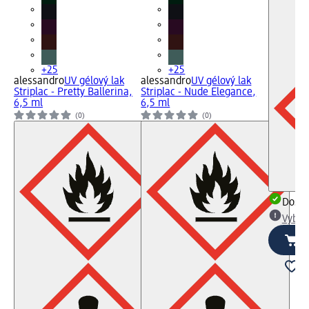
+25
+25
alessandro
UV gélový lak
alessandro
UV gélový lak
Striplac - Pretty Ballerina,
Striplac - Nude Elegance,
6,5 ml
6,5 ml
(0)
(0)
Dost
Vybra