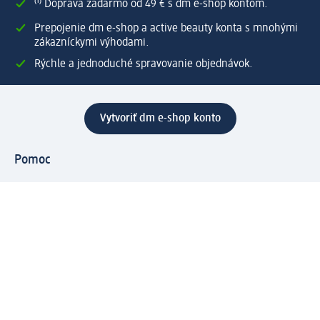
⁽¹⁾ Doprava zadarmo od 49 € s dm e-shop kontom.
Prepojenie dm e-shop a active beauty konta s mnohými
zákazníckymi výhodami.
Rýchle a jednoduché spravovanie objednávok.
Vytvoriť dm e-shop konto
Pomoc
Výhody e-shopu
Zákaznícky servis
Zaslanie a dodanie
Vrátenie tovaru
Spoločnosť
O nás
Zodpovednosť
Práca a vzdelávanie
Tlačové stredisko
Cesta do dm dialogica
Centrálny sklad
Svet produktov