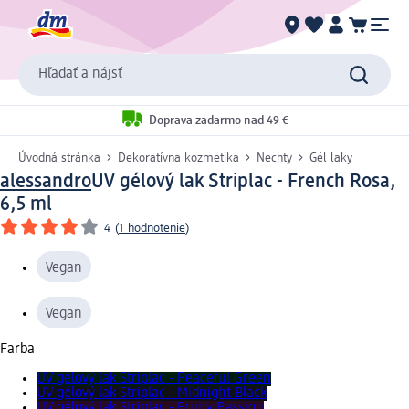
Hľadať a nájsť
Doprava zadarmo nad 49 €
Úvodná stránka
Dekoratívna kozmetika
Nechty
Gél laky
alessandro
UV gélový lak Striplac - French Rosa,
6,5 ml
4
(
1 hodnotenie
)
Vegan
Vegan
Farba
UV gélový lak Striplac - Peaceful Green
UV gélový lak Striplac - Midnight Black
UV gélový lak Striplac - Fruity Passion