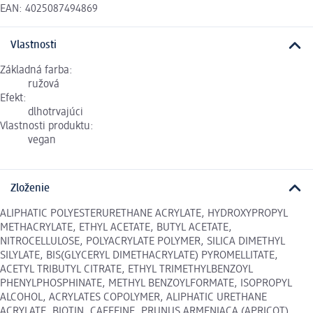
EAN: 4025087494869
Vlastnosti
Základná farba:
ružová
Efekt:
dlhotrvajúci
Vlastnosti produktu:
vegan
Zloženie
ALIPHATIC POLYESTERURETHANE ACRYLATE, HYDROXYPROPYL
METHACRYLATE, ETHYL ACETATE, BUTYL ACETATE,
NITROCELLULOSE, POLYACRYLATE POLYMER, SILICA DIMETHYL
SILYLATE, BIS(GLYCERYL DIMETHACRYLATE) PYROMELLITATE,
ACETYL TRIBUTYL CITRATE, ETHYL TRIMETHYLBENZOYL
PHENYLPHOSPHINATE, METHYL BENZOYLFORMATE, ISOPROPYL
ALCOHOL, ACRYLATES COPOLYMER, ALIPHATIC URETHANE
ACRYLATE, BIOTIN, CAFFEINE, PRUNUS ARMENIACA (APRICOT)