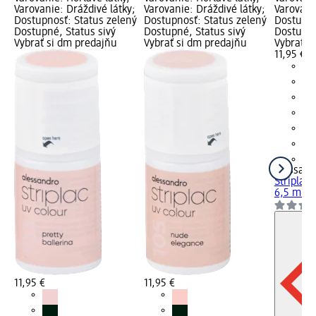
Varovanie: Dráždivé látky;
Varovanie: Dráždivé látky;
Varovani
Dostupnosť: Status zelený
Dostupnosť: Status zelený
Dostupno
Dostupné, Status sivý
Dostupné, Status sivý
Dostupné
Vybrať si dm predajňu
Vybrať si dm predajňu
Vybrať s
11,95 €
+2
alessand
Striplac 
6,5 ml
11,95 €
11,95 €