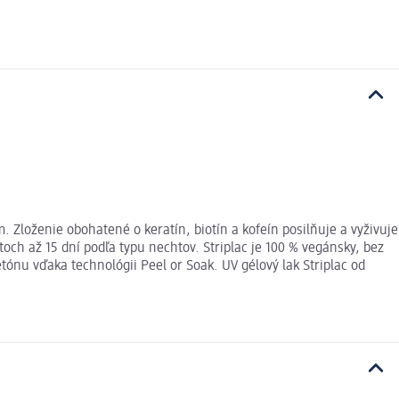
 Zloženie obohatené o keratín, biotín a kofeín posilňuje a vyživuje
toch až 15 dní podľa typu nechtov. Striplac je 100 % vegánsky, bez
ónu vďaka technológii Peel or Soak. UV gélový lak Striplac od