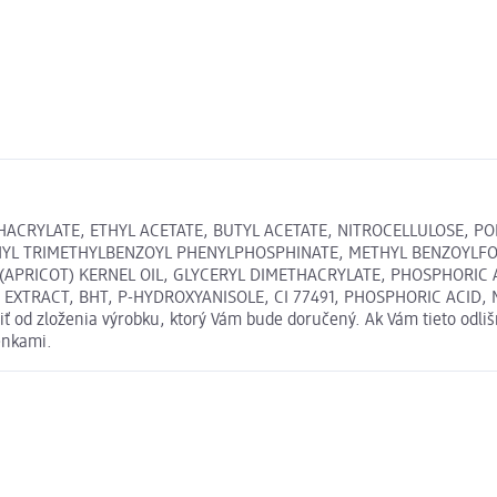
RYLATE, ETHYL ACETATE, BUTYL ACETATE, NITROCELLULOSE, POLY
THYL TRIMETHYLBENZOYL PHENYLPHOSPHINATE, METHYL BENZOYLFO
(APRICOT) KERNEL OIL, GLYCERYL DIMETHACRYLATE, PHOSPHORIC 
EXTRACT, BHT, P-HYDROXYANISOLE, CI 77491, PHOSPHORIC ACID, M
ť od zloženia výrobku, ktorý Vám bude doručený. Ak Vám tieto odli
enkami.