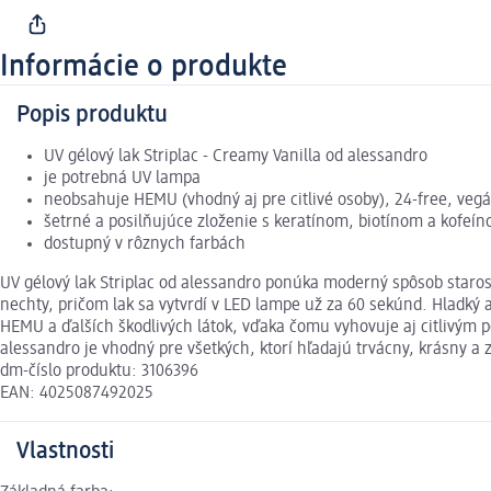
Informácie o produkte
Popis produktu
UV gélový lak Striplac - Creamy Vanilla od alessandro
je potrebná UV lampa
neobsahuje HEMU (vhodný aj pre citlivé osoby), 24-free, veg
šetrné a posilňujúce zloženie s keratínom, biotínom a kofeí
dostupný v rôznych farbách
UV gélový lak Striplac od alessandro ponúka moderný spôsob starost
nechty, pričom lak sa vytvrdí v LED lampe už za 60 sekúnd. Hladký a 
HEMU a ďalších škodlivých látok, vďaka čomu vyhovuje aj citlivým p
alessandro je vhodný pre všetkých, ktorí hľadajú trvácny, krásny a 
dm-číslo produktu: 3106396
EAN: 4025087492025
Vlastnosti