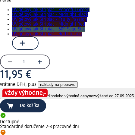
Farba
UV gélový lak Striplac - Peaceful Green
UV gélový lak Striplac - Midnight Black
UV gélový lak Striplac - Fruity Passion
UV gélový lak Striplac - Midnight Red
UV gélový lak Striplac - 609 Sage Silk
UV gélový lak Striplac - Red Illusion
11,95 €
vrátane DPH, plus
náklady na prepravu
dlhodobo výhodné ceny
nezvýšené od 27.09.2025
Do košíka
Dostupné
Štandardné doručenie 2-3 pracovné dni