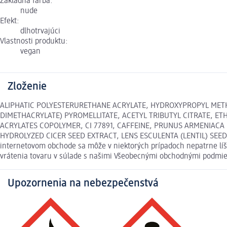
Základná farba:
nude
Efekt:
dlhotrvajúci
Vlastnosti produktu:
vegan
Zloženie
ALIPHATIC POLYESTERURETHANE ACRYLATE, HYDROXYPROPYL METHAC
DIMETHACRYLATE) PYROMELLITATE, ACETYL TRIBUTYL CITRATE, E
ACRYLATES COPOLYMER, CI 77891, CAFFEINE, PRUNUS ARMENIACA 
HYDROLYZED CICER SEED EXTRACT, LENS ESCULENTA (LENTIL) SEED 
internetovom obchode sa môže v niektorých prípadoch nepatrne líši
vrátenia tovaru v súlade s našimi Všeobecnými obchodnými podmi
Upozornenia na nebezpečenstvá