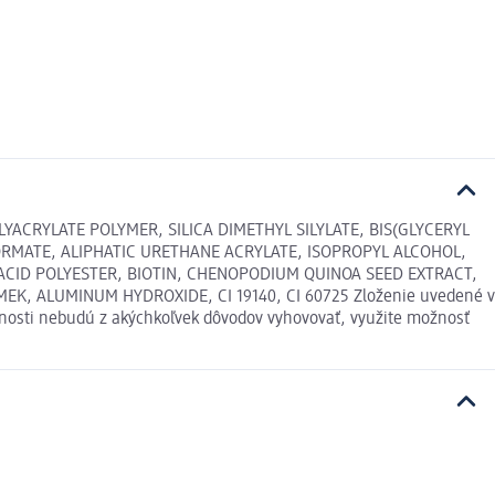
ACRYLATE POLYMER, SILICA DIMETHYL SILYLATE, BIS(GLYCERYL
RMATE, ALIPHATIC URETHANE ACRYLATE, ISOPROPYL ALCOHOL,
ACID POLYESTER, BIOTIN, CHENOPODIUM QUINOA SEED EXTRACT,
EK, ALUMINUM HYDROXIDE, CI 19140, CI 60725 Zloženie uvedené v
šnosti nebudú z akýchkoľvek dôvodov vyhovovať, využite možnosť