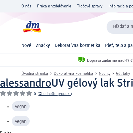
O nás
Práca a vzdelávanie
Tlačové správy
Inšpirácia a p
Hľadať a n
Nové
Značky
Dekoratívna kozmetika
Pleť, telo a p
Doprava zadarmo nad 49 €
Úvodná stránka
Dekoratívna kozmetika
Nechty
Gél laky
alessandro
UV gélový lak Str
0
(
Ohodnoťte produkt
)
Vegan
Vegan