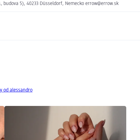
s, budova 5), 40233 Düsseldorf, Nemecko errow@errow.sk
ty od alessandro