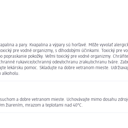
palina a pary. Kvapalina a výpary sú horľavé. Môže vyvolať alergic
 toxický pre vodné organizmy, s dlhodobými účinkami. Toxický pre 
bo popraskanie pokožky. Veľmi toxický pre vodné organizmy. Chráň
ochranné rukavice/ochranný odev/ochranu zraku/ochranu tváre. Zab
jte lekársku pomoc. Skladujte na dobre vetranom mieste. Udržiavajt
ú alkoholu.
suchom a dobre vetranom mieste. Uchovávajte mimo dosahu zdrojov 
ným žiarením, mrazom a teplotami nad 40°C.