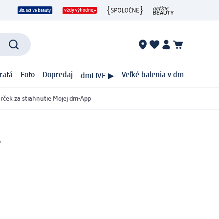
ratá
Foto
Dopredaj
Veľké balenia v dm
dmLIVE ▶
rček za stiahnutie Mojej dm-App
l