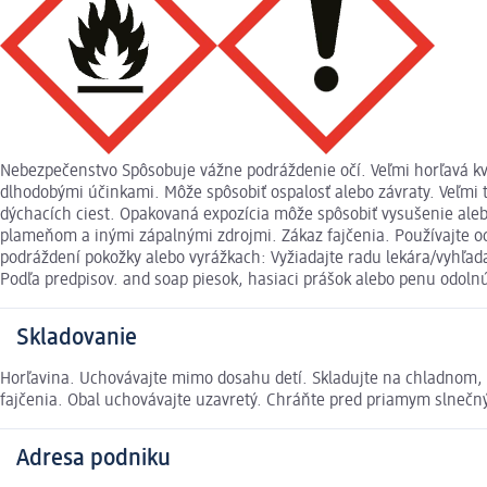
Nebezpečenstvo Spôsobuje vážne podráždenie očí. Veľmi horľavá kva
dlhodobými účinkami. Môže spôsobiť ospalosť alebo závraty. Veľmi
dýchacích ciest. Opakovaná expozícia môže spôsobiť vysušenie ale
plameňom a inými zápalnými zdrojmi. Zákaz fajčenia. Používajte 
podráždení pokožky alebo vyrážkach: Vyžiadajte radu lekára/vyhľada
Podľa predpisov. and soap piesok, hasiaci prášok alebo penu odoln
Skladovanie
Horľavina. Uchovávajte mimo dosahu detí. Skladujte na chladnom, 
fajčenia. Obal uchovávajte uzavretý. Chráňte pred priamym slneč
Adresa podniku