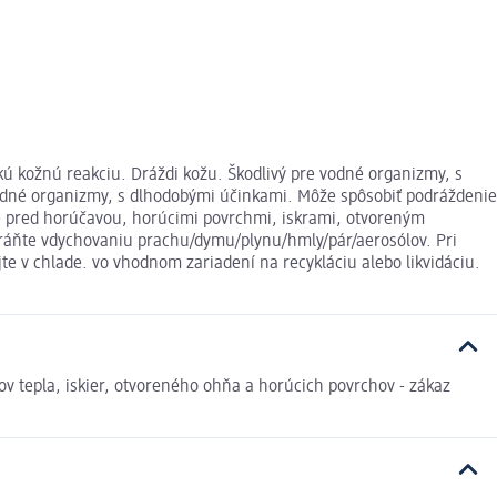
kú kožnú reakciu. Dráždi kožu. Škodlivý pre vodné organizmy, s
vodné organizmy, s dlhodobými účinkami. Môže spôsobiť podráždenie
te pred horúčavou, horúcimi povrchmi, iskrami, otvoreným
ráňte vdychovaniu prachu/dymu/plynu/hmly/pár/aerosólov. Pri
e v chlade. vo vhodnom zariadení na recykláciu alebo likvidáciu.
tepla, iskier, otvoreného ohňa a horúcich povrchov - zákaz