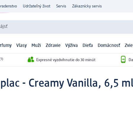
oradenstvo
Udržateľný život
Servis
Zákaznícky servis
ájsť
arfumy
Vlasy
Muži
Zdravie
Výživa
Dieťa
Domácnosť
Zvie
(1)
Expresné vyzdvihnutie do 30 minút
Da
iplac - Creamy Vanilla, 6,5 m