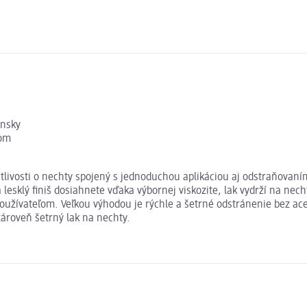
ánsky
nom
livosti o nechty spojený s jednoduchou aplikáciou aj odstraňovaním.
lesklý finiš dosiahnete vďaka výbornej viskozite, lak vydrží na nech
oužívateľom. Veľkou výhodou je rýchle a šetrné odstránenie bez acet
zároveň šetrný lak na nechty.