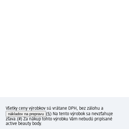
Všetky ceny výrobkov sú vrátane DPH, bez zálohu a
nákladov na prepravu
(§) Na tento výrobok sa nevzťahuje
zľava.
(#) Za nákup tohto výrobku Vám nebudú pripísané
active beauty body.