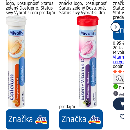
logo; Dostupnosť: Status
značka logo; Dostupnosť:
značka l
zelený Dostupné, Status
Status zelený Dostupné,
Status z
sivý Vybrať si dm predajňu
Status sivý Vybrať si dm
Status si
predajň
0,95 €
20 ks (0,
Mivolis
Š
Vitamín 
červenéh
doplnok
Upoz
Dost
Vybra
predajňu