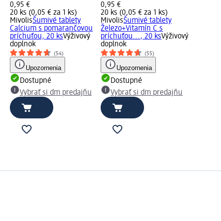
0,95 €
0,95 €
20 ks (0,05 € za 1 ks)
20 ks (0,05 € za 1 ks)
Mivolis
Šumivé tablety
Mivolis
Šumivé tablety
Calcium s pomarančovou
Železo+Vitamín C s
príchuťou, 20 ks
Výživový
príchuťou..., 20 ks
Výživový
doplnok
doplnok
(54)
(55)
Upozornenia
Upozornenia
Dostupné
Dostupné
Vybrať si dm predajňu
Vybrať si dm predajňu