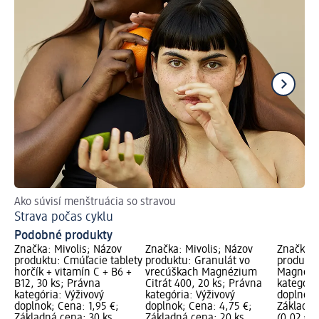
Ako súvisí menštruácia so stravou
Zis
Strava počas cyklu
Lu
Podobné produkty
Značka: Mivolis; Názov
Značka: Mivolis; Názov
Značka: 
produktu: Cmúľacie tablety
produktu: Granulát vo
produktu
horčík + vitamín C + B6 +
vrecúškach Magnézium
Magnéziu
B12, 30 ks; Právna
Citrát 400, 20 ks; Právna
kategóri
kategória: Výživový
kategória: Výživový
doplnok;
doplnok; Cena: 1,95 €;
doplnok; Cena: 4,75 €;
Základná
Základná cena: 30 ks
Základná cena: 20 ks
(0,02 € 