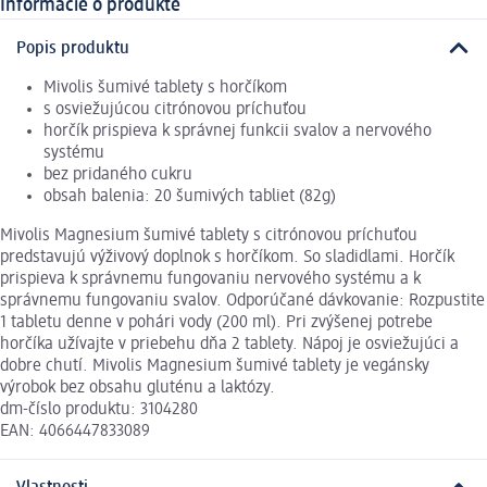
Informácie o produkte
Popis produktu
Mivolis šumivé tablety s horčíkom
s osviežujúcou citrónovou príchuťou
horčík prispieva k správnej funkcii svalov a nervového
systému
bez pridaného cukru
obsah balenia: 20 šumivých tabliet (82g)
Mivolis Magnesium šumivé tablety s citrónovou príchuťou
predstavujú výživový doplnok s horčíkom. So sladidlami. Horčík
prispieva k správnemu fungovaniu nervového systému a k
správnemu fungovaniu svalov. Odporúčané dávkovanie: Rozpustite
1 tabletu denne v pohári vody (200 ml). Pri zvýšenej potrebe
horčíka užívajte v priebehu dňa 2 tablety. Nápoj je osviežujúci a
dobre chutí. Mivolis Magnesium šumivé tablety je vegánsky
výrobok bez obsahu gluténu a laktózy.
dm-číslo produktu: 3104280
EAN: 4066447833089