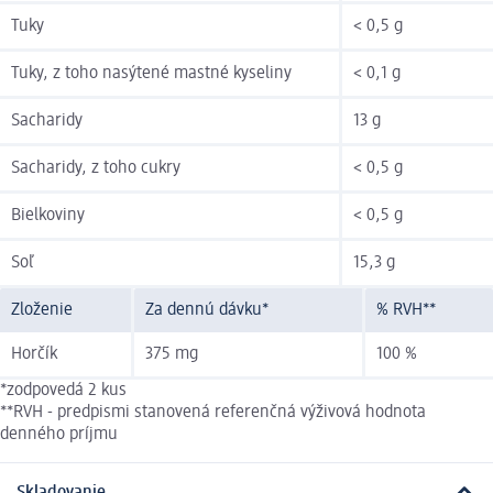
Tuky
< 0,5 g
Tuky, z toho nasýtené mastné kyseliny
< 0,1 g
Sacharidy
13 g
Sacharidy, z toho cukry
< 0,5 g
Bielkoviny
< 0,5 g
Soľ
15,3 g
Zloženie
Za dennú dávku*
% RVH**
Horčík
375 mg
100 %
*zodpovedá 2 kus
**RVH - predpismi stanovená referenčná výživová hodnota
denného príjmu
Skladovanie