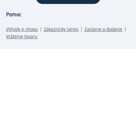
Pomoc
Výhody e-shopu
Zákaznícky servis
Zaslanie a dodanie
Vrátenie tovaru
Spoločnosť
O nás
Zodpovednosť
Práca a vzdelávanie
Tlačové stredisko
Cesta do dm dialogica
Centrálny sklad
Svet produktov
dm svet
Platobné možnosti