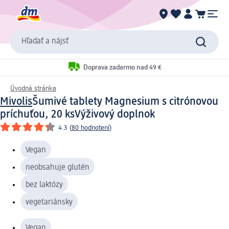
Hľadať a nájsť
Doprava zadarmo nad 49 €
Úvodná stránka
Mivolis
Šumivé tablety Magnesium s citrónovou
príchuťou, 20 ks
Výživový doplnok
4.3
(
80 hodnotení
)
Vegan
neobsahuje glutén
bez laktózy
vegetariánsky
Vegan