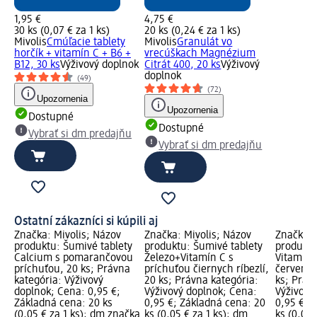
1,95 €
4,75 €
30 ks (0,07 € za 1 ks)
20 ks (0,24 € za 1 ks)
Mivolis
Cmúľacie tablety
Mivolis
Granulát vo
horčík + vitamín C + B6 +
vrecúškach Magnézium
B12, 30 ks
Výživový doplnok
Citrát 400, 20 ks
Výživový
doplnok
(49)
(72)
Upozornenia
Upozornenia
Dostupné
Dostupné
Vybrať si dm predajňu
Vybrať si dm predajňu
Ostatní zákazníci si kúpili aj
Značka: Mivolis; Názov
Značka: Mivolis; Názov
Značka: 
produktu: Šumivé tablety
produktu: Šumivé tablety
produktu
Calcium s pomarančovou
Železo+Vitamín C s
Vitamín 
príchuťou, 20 ks; Právna
príchuťou čiernych ríbezlí,
červené
kategória: Výživový
20 ks; Právna kategória:
ks; Práv
doplnok; Cena: 0,95 €;
Výživový doplnok; Cena:
Výživový
Základná cena: 20 ks
0,95 €; Základná cena: 20
0,95 €; 
(0,05 € za 1 ks); dm značka
ks (0,05 € za 1 ks); dm
ks (0,05 