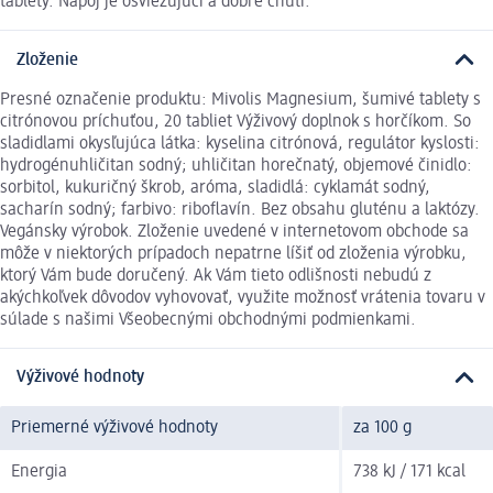
tablety. Nápoj je osviežujúci a dobre chutí.
Zloženie
Presné označenie produktu: Mivolis Magnesium, šumivé tablety s
citrónovou príchuťou, 20 tabliet Výživový doplnok s horčíkom. So
sladidlami okysľujúca látka: kyselina citrónová, regulátor kyslosti:
hydrogénuhličitan sodný; uhličitan horečnatý, objemové činidlo:
sorbitol, kukuričný škrob, aróma, sladidlá: cyklamát sodný,
sacharín sodný; farbivo: riboflavín. Bez obsahu gluténu a laktózy.
Vegánsky výrobok. Zloženie uvedené v internetovom obchode sa
môže v niektorých prípadoch nepatrne líšiť od zloženia výrobku,
ktorý Vám bude doručený. Ak Vám tieto odlišnosti nebudú z
akýchkoľvek dôvodov vyhovovať, využite možnosť vrátenia tovaru v
súlade s našimi Všeobecnými obchodnými podmienkami.
Výživové hodnoty
Priemerné výživové hodnoty
za 100 g
Energia
738 kJ / 171 kcal