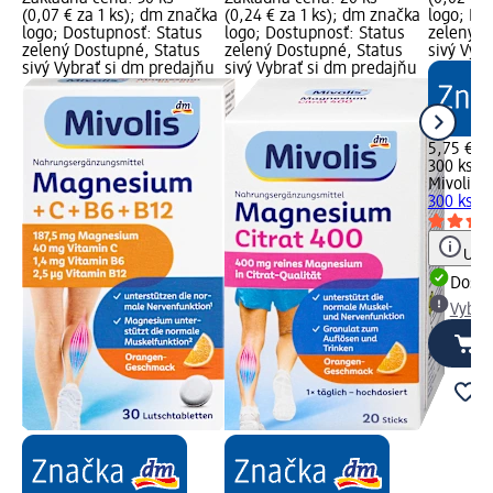
(0,07 € za 1 ks); dm značka
(0,24 € za 1 ks); dm značka
logo; Do
logo; Dostupnosť: Status
logo; Dostupnosť: Status
zelený D
zelený Dostupné, Status
zelený Dostupné, Status
sivý Vyb
sivý Vybrať si dm predajňu
sivý Vybrať si dm predajňu
5,75 €
300 ks (0
Mivolis
T
300 ks
Vý
Upoz
Dost
Vybra