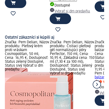
Dostupné
Vybrať si dm predajňu
Ostatní zákazníci si kúpili aj
zov
Značka: Pem Delian; Názov
Značka: Pem Delian; Názov
Značka: 
produktu: Pleťový krém
produktu: Čistiaci pleťový
produktu:
proti vráskam
gél normalizujúci póry
balzam M
:
Cosmopolitan, 50 ml;
Perfector, 150 ml; Cena:
Cena: 11
tus
Cena: 16,95 €; Dostupnosť:
10,95 €; Základná cena: 150
Status z
Status zelený Dostupné,
ml (7,30 € za 100 ml);
Status si
ňu
Status sivý Vybrať si dm
Dostupnosť: Status zelený
predajň
predajňu
Dostupné, Status sivý
11,95 €
Vybrať si dm predajňu
Pem Del
balzam M
Dost
Vybra