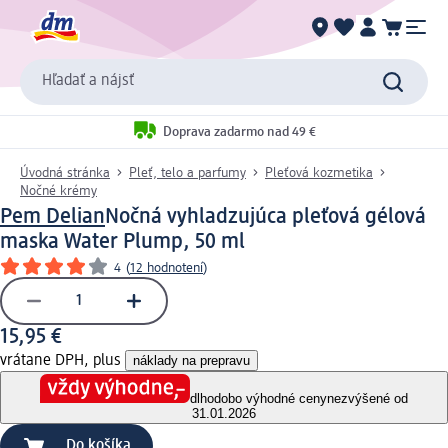
Hľadať a nájsť
Doprava zadarmo nad 49 €
Úvodná stránka
Pleť, telo a parfumy
Pleťová kozmetika
Nočné krémy
Pem Delian
Nočná vyhladzujúca pleťová gélová
maska Water Plump, 50 ml
4
(
12 hodnotení
)
15,95 €
vrátane DPH, plus
náklady na prepravu
dlhodobo výhodné ceny
nezvýšené od
31.01.2026
Do košíka