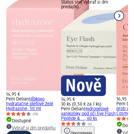
Status sivý Vybrať si dm
predajňu
14,95 €
Pem Delian
Hĺbkovo
16,95 €
14,95 €
hydratačné pleťové želé
Pem Del
30 ks (0,50 € za 1 ks)
Hydrazone, 50 ml
proti vr
Pem Delian
Hydrogélové
Cosmopol
vankúšiky pod oči Eye Flash
(10)
Peptide &..., 60 ks
Dostupné
(4)
Dost
Vybrať si dm predajňu
Upozornenia
Vybra