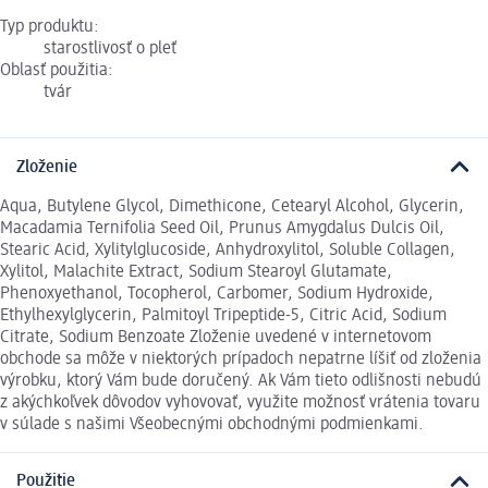
Typ produktu:
starostlivosť o pleť
Oblasť použitia:
tvár
Zloženie
Aqua, Butylene Glycol, Dimethicone, Cetearyl Alcohol, Glycerin,
Macadamia Ternifolia Seed Oil, Prunus Amygdalus Dulcis Oil,
Stearic Acid, Xylitylglucoside, Anhydroxylitol, Soluble Collagen,
Xylitol, Malachite Extract, Sodium Stearoyl Glutamate,
Phenoxyethanol, Tocopherol, Carbomer, Sodium Hydroxide,
Ethylhexylglycerin, Palmitoyl Tripeptide-5, Citric Acid, Sodium
Citrate, Sodium Benzoate Zloženie uvedené v internetovom
obchode sa môže v niektorých prípadoch nepatrne líšiť od zloženia
výrobku, ktorý Vám bude doručený. Ak Vám tieto odlišnosti nebudú
z akýchkoľvek dôvodov vyhovovať, využite možnosť vrátenia tovaru
v súlade s našimi Všeobecnými obchodnými podmienkami.
Použitie