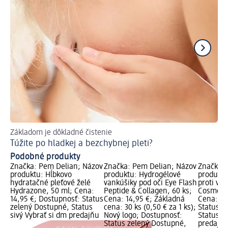
Základom je dôkladné čistenie
Spr
Túžite po hladkej a bezchybnej pleti?
St
Podobné produkty
Značka: Pem Delian; Názov
Značka: Pem Delian; Názov
Značka: 
produktu: Hĺbkovo
produktu: Hydrogélové
produktu
hydratačné pleťové želé
vankúšiky pod oči Eye Flash
proti vr
Hydrazone, 50 ml; Cena:
Peptide & Collagen, 60 ks;
Cosmopol
14,95 €; Dostupnosť: Status
Cena: 14,95 €; Základná
Cena: 16
zelený Dostupné, Status
cena: 30 ks (0,50 € za 1 ks);
Status z
sivý Vybrať si dm predajňu
Nový logo; Dostupnosť:
Status si
Status zelený Dostupné,
predajň