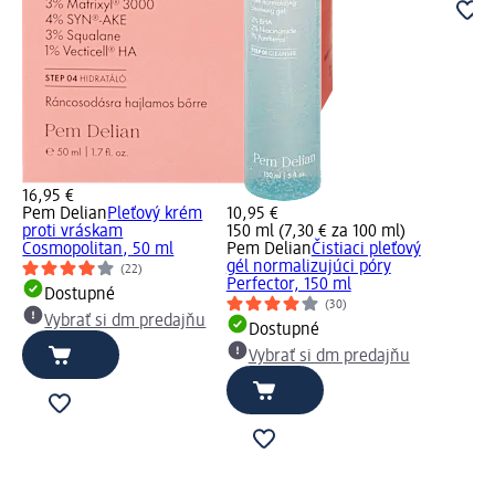
16,95 €
Pem Delian
Pleťový krém
10,95 €
proti vráskam
150 ml (7,30 € za 100 ml)
Cosmopolitan, 50 ml
Pem Delian
Čistiaci pleťový
gél normalizujúci póry
(22)
Perfector, 150 ml
Dostupné
u
(30)
Vybrať si dm predajňu
Dostupné
Vybrať si dm predajňu