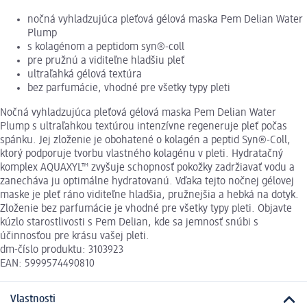
nočná vyhladzujúca pleťová gélová maska Pem Delian Water
Plump
s kolagénom a peptidom syn®-coll
pre pružnú a viditeľne hladšiu pleť
ultraľahká gélová textúra
bez parfumácie, vhodné pre všetky typy pleti
Nočná vyhladzujúca pleťová gélová maska Pem Delian Water
Plump s ultraľahkou textúrou intenzívne regeneruje pleť počas
spánku. Jej zloženie je obohatené o kolagén a peptid Syn®-Coll,
ktorý podporuje tvorbu vlastného kolagénu v pleti. Hydratačný
komplex AQUAXYL™ zvyšuje schopnosť pokožky zadržiavať vodu a
zanecháva ju optimálne hydratovanú. Vďaka tejto nočnej gélovej
maske je pleť ráno viditeľne hladšia, pružnejšia a hebká na dotyk.
Zloženie bez parfumácie je vhodné pre všetky typy pleti. Objavte
kúzlo starostlivosti s Pem Delian, kde sa jemnosť snúbi s
účinnosťou pre krásu vašej pleti.
dm-číslo produktu: 3103923
EAN: 5999574490810
Vlastnosti