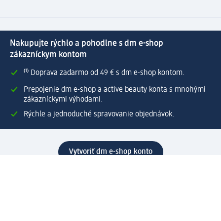
Nakupujte rýchlo a pohodlne s dm e-shop
zákazníckym kontom
⁽¹⁾ Doprava zadarmo od 49 € s dm e-shop kontom.
Prepojenie dm e-shop a active beauty konta s mnohými
zákazníckymi výhodami.
Rýchle a jednoduché spravovanie objednávok.
Vytvoriť dm e-shop konto
Pomoc
Výhody e-shopu
Zákaznícky servis
Zaslanie a dodanie
Vrátenie tovaru