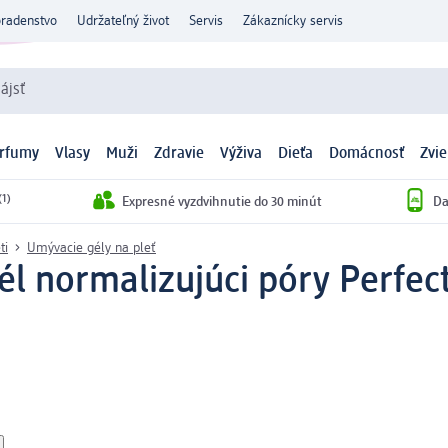
oradenstvo
Udržateľný život
Servis
Zákaznícky servis
ájsť
arfumy
Vlasy
Muži
Zdravie
Výživa
Dieťa
Domácnosť
Zvie
(1)
Expresné vyzdvihnutie do 30 minút
Da
ti
Umývacie gély na pleť
gél normalizujúci póry Perfec