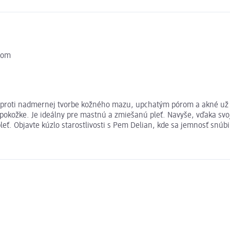
rom
e proti nadmernej tvorbe kožného mazu, upchatým pórom a akné už v 
pokožke. Je ideálny pre mastnú a zmiešanú pleť. Navyše, vďaka svoj
. Objavte kúzlo starostlivosti s Pem Delian, kde sa jemnosť snúbi 