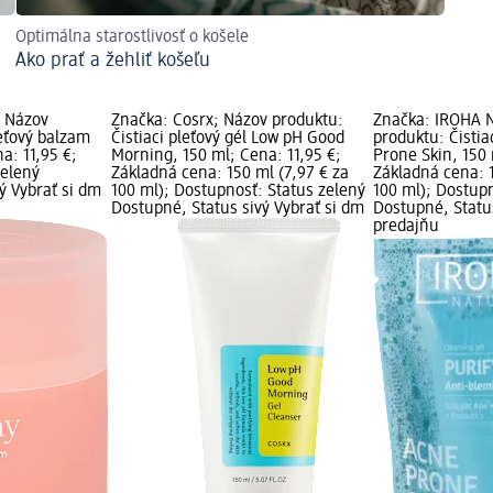
Optimálna starostlivosť o košele
Ako prať a žehliť košeľu
; Názov
Značka: Cosrx; Názov produktu:
Značka: IROHA 
leťový balzam
Čistiaci pleťový gél Low pH Good
produktu: Čistia
a: 11,95 €;
Morning, 150 ml; Cena: 11,95 €;
Prone Skin, 150 
zelený
Základná cena: 150 ml (7,97 € za
Základná cena: 1
ý Vybrať si dm
100 ml); Dostupnosť: Status zelený
100 ml); Dostupn
Dostupné, Status sivý Vybrať si dm
Dostupné, Status
predajňu