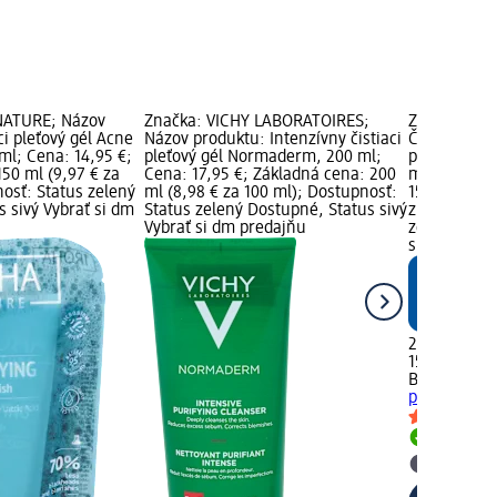
NATURE; Názov
Značka: VICHY LABORATOIRES;
Značka: Bal
ci pleťový gél Acne
Názov produktu: Intenzívny čistiaci
Čistiaci ple
ml; Cena: 14,95 €;
pleťový gél Normaderm, 200 ml;
problematic
50 ml (9,97 € za
Cena: 17,95 €; Základná cena: 200
ml; Cena: 2
osť: Status zelený
ml (8,98 € za 100 ml); Dostupnosť:
150 ml (1,63
 sivý Vybrať si dm
Status zelený Dostupné, Status sivý
značka logo
Vybrať si dm predajňu
zelený Dost
si dm preda
2,45 €
150 ml (1,63
Balea
Čistia
problematick
Dostupn
Vybrať s