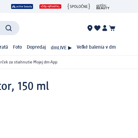
ratá
Foto
Dopredaj
Veľké balenia v dm
dmLIVE ▶
rček za stiahnutie Mojej dm-App
tor, 150 ml