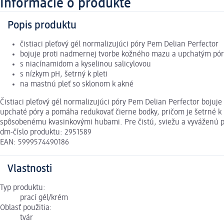
Informácie o produkte
Popis produktu
čistiaci pleťový gél normalizujúci póry Pem Delian Perfector
bojuje proti nadmernej tvorbe kožného mazu a upchatým pó
s niacínamidom a kyselinou salicylovou
s nízkym pH, šetrný k pleti
na mastnú pleť so sklonom k akné
Čistiaci pleťový gél normalizujúci póry Pem Delian Perfector bojuj
upchaté póry a pomáha redukovať čierne bodky, pričom je šetrné k 
spôsobenému kvasinkovými hubami. Pre čistú, sviežu a vyváženú pleť
dm-číslo produktu: 2951589
EAN: 5999574490186
Vlastnosti
Typ produktu:
prací gél/krém
Oblasť použitia:
tvár