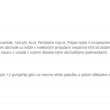
namide, Salicylic Acid, Pentylene Glycol, Polyacrylate Crosspolym
m obchode sa môže v niektorých prípadoch nepatrne líšiť od zložen
ia tovaru v súlade s našimi Všeobecnými obchodnými podmienkami.
sírujte 1-2 pumpičky gélu na mierne vlhkú pokožku a potom dôkladne 