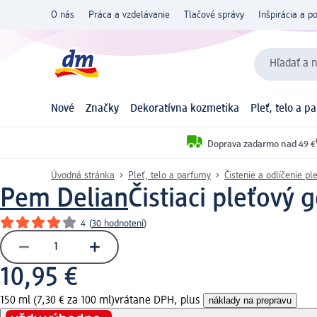
O nás
Práca a vzdelávanie
Tlačové správy
Inšpirácia a p
Hľadať a n
Nové
Značky
Dekoratívna kozmetika
Pleť, telo a p
Doprava zadarmo nad 49 €
Úvodná stránka
Pleť, telo a parfumy
Čistenie a odlíčenie ple
Pem Delian
Čistiaci pleťový 
4
(
30 hodnotení
)
10,95 €
150 ml (7,30 € za 100 ml)
vrátane DPH, plus
náklady na prepravu