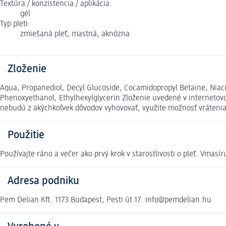
Textúra / konzistencia / aplikácia:
gél
Typ pleti:
zmiešaná pleť, mastná, aknózna
Zloženie
Aqua, Propanediol, Decyl Glucoside, Cocamidopropyl Betaine, Niaci
Phenoxyethanol, Ethylhexylglycerin Zloženie uvedené v internetovo
nebudú z akýchkoľvek dôvodov vyhovovať, využite možnosť vráten
Použitie
Používajte ráno a večer ako prvý krok v starostlivosti o pleť. Vma
Adresa podniku
Pem Delian Kft. 1173 Budapest, Pesti út 17. info@pemdelian.hu