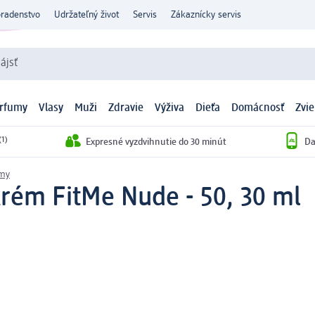
oradenstvo
Udržateľný život
Servis
Zákaznícky servis
ájsť
arfumy
Vlasy
Muži
Zdravie
Výživa
Dieťa
Domácnosť
Zvie
(1)
Expresné vyzdvihnutie do 30 minút
Da
émy
rém FitMe Nude - 50, 30 ml