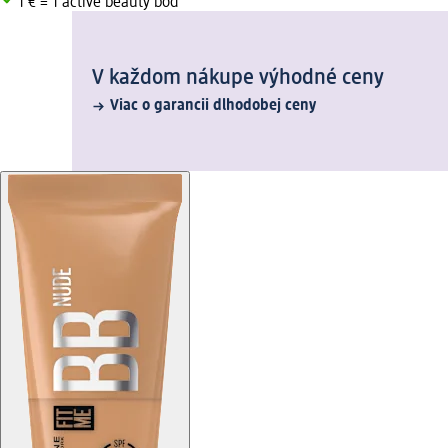
1 € = 1 active beauty bod
V každom nákupe výhodné ceny
Viac o garancii dlhodobej ceny