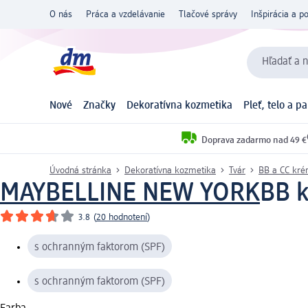
O nás
Práca a vzdelávanie
Tlačové správy
Inšpirácia a p
Hľadať a n
Nové
Značky
Dekoratívna kozmetika
Pleť, telo a p
Doprava zadarmo nad 49 €
Úvodná stránka
Dekoratívna kozmetika
Tvár
BB a CC kr
MAYBELLINE NEW YORK
BB k
3.8
(
20 hodnotení
)
s ochranným faktorom (SPF)
s ochranným faktorom (SPF)