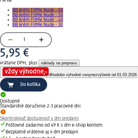
Farba
BB krém FitMe Nude - 60
BB krém FitMe Nude - 50
BB krém FitMe Nude - 40
BB krém FitMe Nude - 30
5,95 €
vrátane DPH, plus
náklady na prepravu
dlhodobo výhodné ceny
nezvýšené od 01.03.2026
Do košíka
Dostupné
Štandardné doručenie 2-3 pracovné dni
Skontrolovať dostupnosť v dm predajni
Poštovné zadarmo od 49 € s dm e-shop kontom
Bezplatné vrátenie aj v dm predajni