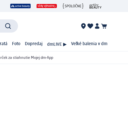
ratá
Foto
Dopredaj
Veľké balenia v dm
dmLIVE ▶
rček za stiahnutie Mojej dm-App