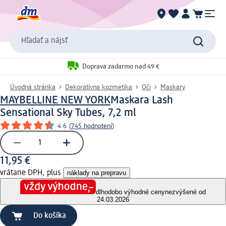
Hľadať a nájsť
Doprava zadarmo nad 49 €
Úvodná stránka
Dekoratívna kozmetika
Oči
Maskary
MAYBELLINE NEW YORK
Maskara Lash
Sensational Sky Tubes, 7,2 ml
4.6
(
745 hodnotení
)
11,95 €
vrátane DPH, plus
náklady na prepravu
dlhodobo výhodné ceny
nezvýšené od
24.03.2026
Do košíka