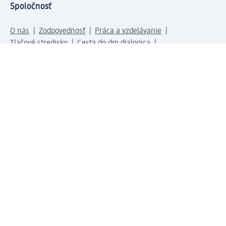
Spoločnosť
O nás
Zodpovednosť
Práca a vzdelávanie
Tlačové stredisko
Cesta do dm dialogica
Centrálny sklad
Svet produktov
dm svet
Platobné možnosti
Spojte sa s nami