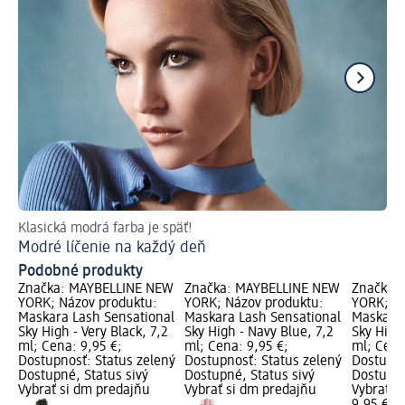
Klasická modrá farba je späť!
Tip
Modré líčenie na každý deň
Lí
Podobné produkty
Značka: MAYBELLINE NEW
Značka: MAYBELLINE NEW
Značka:
YORK; Názov produktu:
YORK; Názov produktu:
YORK; Ná
Maskara Lash Sensational
Maskara Lash Sensational
Maskara 
Sky High - Very Black, 7,2
Sky High - Navy Blue, 7,2
Sky High
ml; Cena: 9,95 €;
ml; Cena: 9,95 €;
ml; Cena
Dostupnosť: Status zelený
Dostupnosť: Status zelený
Dostupno
Dostupné, Status sivý
Dostupné, Status sivý
Dostupné
Vybrať si dm predajňu
Vybrať si dm predajňu
Vybrať s
9,95 €