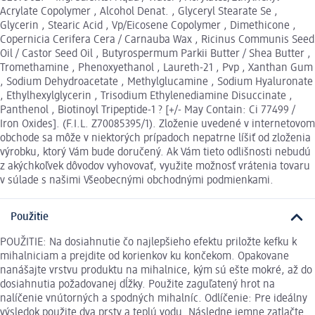
Acrylate Copolymer , Alcohol Denat. , Glyceryl Stearate Se ,
Glycerin , Stearic Acid , Vp/Eicosene Copolymer , Dimethicone ,
Copernicia Cerifera Cera / Carnauba Wax , Ricinus Communis Seed
Oil / Castor Seed Oil , Butyrospermum Parkii Butter / Shea Butter ,
Tromethamine , Phenoxyethanol , Laureth-21 , Pvp , Xanthan Gum
, Sodium Dehydroacetate , Methylglucamine , Sodium Hyaluronate
, Ethylhexylglycerin , Trisodium Ethylenediamine Disuccinate ,
Panthenol , Biotinoyl Tripeptide-1 ? [+/- May Contain: Ci 77499 /
Iron Oxides]. (F.I.L. Z70085395/1). Zloženie uvedené v internetovom
obchode sa môže v niektorých prípadoch nepatrne líšiť od zloženia
výrobku, ktorý Vám bude doručený. Ak Vám tieto odlišnosti nebudú
z akýchkoľvek dôvodov vyhovovať, využite možnosť vrátenia tovaru
v súlade s našimi Všeobecnými obchodnými podmienkami.
Použitie
POUŽITIE: Na dosiahnutie čo najlepšieho efektu priložte kefku k
mihalniciam a prejdite od korienkov ku končekom. Opakovane
nanášajte vrstvu produktu na mihalnice, kým sú ešte mokré, až do
dosiahnutia požadovanej dĺžky. Použite zaguľatený hrot na
nalíčenie vnútorných a spodných mihalníc. Odlíčenie: Pre ideálny
výsledok použite dva prsty a teplú vodu. Následne jemne zatlačte