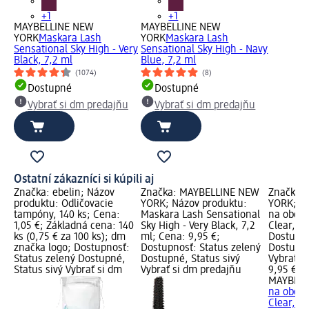
+1
+1
MAYBELLINE NEW
MAYBELLINE NEW
YORK
Maskara Lash
YORK
Maskara Lash
Sensational Sky High - Very
Sensational Sky High - Navy
Black, 7,2 ml
Blue, 7,2 ml
(1074)
(8)
Dostupné
Dostupné
Vybrať si dm predajňu
Vybrať si dm predajňu
Ostatní zákazníci si kúpili aj
Značka: ebelin; Názov
Značka: MAYBELLINE NEW
Značka:
produktu: Odličovacie
YORK; Názov produktu:
YORK; Ná
tampóny, 140 ks; Cena:
Maskara Lash Sensational
na oboči
1,05 €; Základná cena: 140
Sky High - Very Black, 7,2
Clear, 8 
ks (0,75 € za 100 ks); dm
ml; Cena: 9,95 €;
Dostupno
značka logo; Dostupnosť:
Dostupnosť: Status zelený
Dostupné
Status zelený Dostupné,
Dostupné, Status sivý
Vybrať s
Status sivý Vybrať si dm
Vybrať si dm predajňu
9,95 €
MAYBELL
na oboči
Clear, 8 