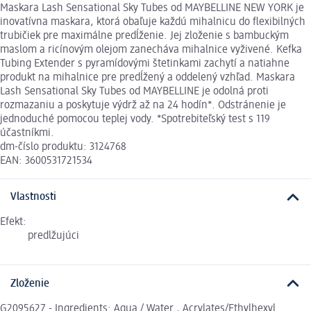
Maskara Lash Sensational Sky Tubes od MAYBELLINE NEW YORK je
inovatívna maskara, ktorá obaľuje každú mihalnicu do flexibilných
trubičiek pre maximálne predĺženie. Jej zloženie s bambuckým
maslom a ricínovým olejom zanecháva mihalnice vyživené. Kefka
Tubing Extender s pyramídovými štetinkami zachytí a natiahne
produkt na mihalnice pre predĺžený a oddelený vzhľad. Maskara
Lash Sensational Sky Tubes od MAYBELLINE je odolná proti
rozmazaniu a poskytuje výdrž až na 24 hodín*. Odstránenie je
jednoduché pomocou teplej vody. *Spotrebiteľský test s 119
účastníkmi.
dm-číslo produktu: 3124768
EAN: 3600531721534
Vlastnosti
Efekt:
predlžujúci
Zloženie
G2095627 - Ingredients: Aqua / Water , Acrylates/Ethylhexyl