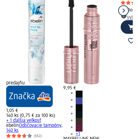
Dost
Vybra
predajňu
9,95 €
1,05 €
140 ks (0,75 € za 100 ks)
+ 1 ďalšia veľkosť
ebelin
Odličovacie tampóny,
140 ks
+1
(552)
MAYBELLINE NEW