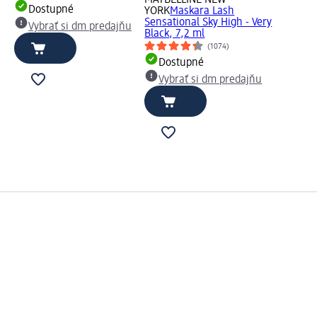
Dostupné
YORK
Maskara Lash
Sensational Sky High - Very
Vybrať si dm predajňu
Black, 7,2 ml
(1074)
Dostupné
Vybrať si dm predajňu