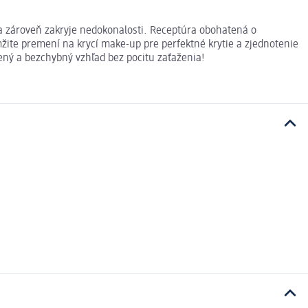
ň a zároveň zakryje nedokonalosti. Receptúra obohatená o
žite premení na krycí make-up pre perfektné krytie a zjednotenie
ený a bezchybný vzhľad bez pocitu zaťaženia!