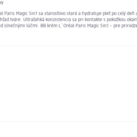
ky
l Paris Magic 5in1 sa starostlivo stará a hydratuje pleť po celý de
ľad tváre. Ultraľahká konzistencia sa pri kontakte s pokožkou okam
d slnečnými lúčmi. BB krém L´Oréal Paris Magic 5in1 – pre prirodz