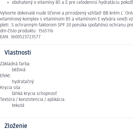
obohatený o vitamíny B5 a E pre celodennú hydratáciu pokož
Vytvorte dokonalé nude líčenie a prirodzený vzhľad! BB krém L´Oréa
vitamínový komplex s vitamínom B5 a vitamínom E vytvára svieži vzh
pleti. S ochranným faktorom SPF 20 ponúka spoľahlivú ochranu pre
dm-číslo produktu: 1565116
EAN: 3600523723577
Vlastnosti
Základná farba:
béžová
Efekt:
hydratačný
Krycia sila:
ľahká krycia schopnosť
Textúra / konzistencia / aplikácia:
tekutá
Zloženie