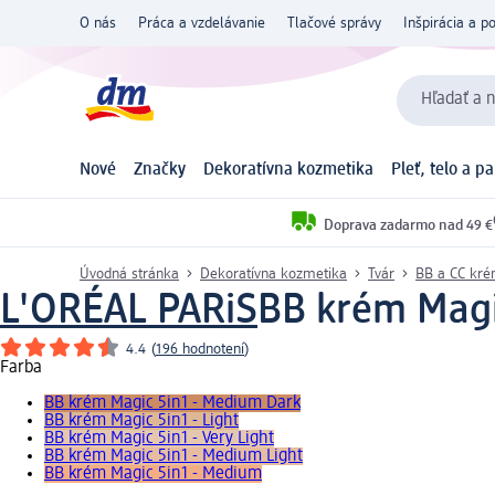
O nás
Práca a vzdelávanie
Tlačové správy
Inšpirácia a p
Hľadať a n
Nové
Značky
Dekoratívna kozmetika
Pleť, telo a p
Doprava zadarmo nad 49 €
Úvodná stránka
Dekoratívna kozmetika
Tvár
BB a CC kr
L'ORÉAL PARiS
BB krém Magic
4.4
(
196 hodnotení
)
Farba
BB krém Magic 5in1 - Medium Dark
BB krém Magic 5in1 - Light
BB krém Magic 5in1 - Very Light
BB krém Magic 5in1 - Medium Light
BB krém Magic 5in1 - Medium