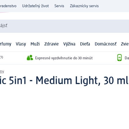
oradenstvo
Udržateľný život
Servis
Zákaznícky servis
ájsť
arfumy
Vlasy
Muži
Zdravie
Výživa
Dieťa
Domácnosť
Zvie
(1)
Expresné vyzdvihnutie do 30 minút
Da
émy
 5in1 - Medium Light, 30 ml