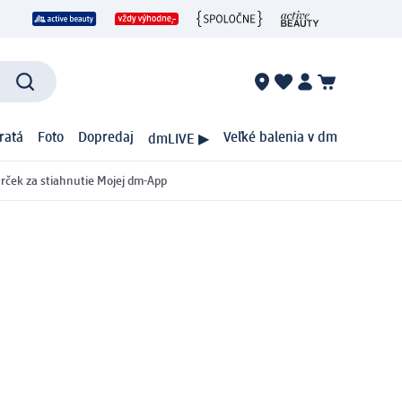
ratá
Foto
Dopredaj
Veľké balenia v dm
dmLIVE ▶
rček za stiahnutie Mojej dm-App