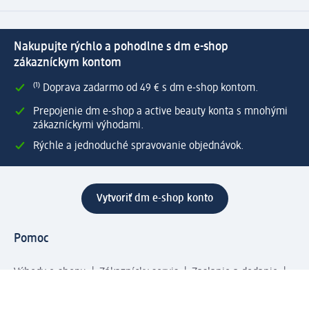
Nakupujte rýchlo a pohodlne s dm e-shop
zákazníckym kontom
⁽¹⁾ Doprava zadarmo od 49 € s dm e-shop kontom.
Prepojenie dm e-shop a active beauty konta s mnohými
zákazníckymi výhodami.
Rýchle a jednoduché spravovanie objednávok.
Vytvoriť dm e-shop konto
Pomoc
Výhody e-shopu
Zákaznícky servis
Zaslanie a dodanie
Vrátenie tovaru