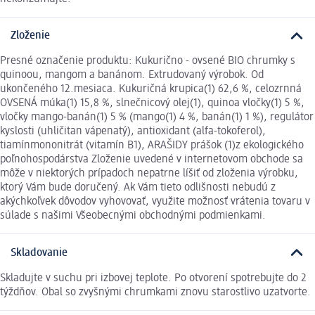
Zloženie
Presné označenie produktu: Kukurično - ovsené BIO chrumky s
quinoou, mangom a banánom. Extrudovaný výrobok. Od
ukončeného 12.mesiaca. Kukuričná krupica(1) 62,6 %, celozrnná
OVSENÁ múka(1) 15,8 %, slnečnicový olej(1), quinoa vločky(1) 5 %,
vločky mango-banán(1) 5 % (mango(1) 4 %, banán(1) 1 %), regulátor
kyslosti (uhličitan vápenatý), antioxidant (alfa-tokoferol),
tiamínmononitrát (vitamín B1), ARAŠIDY prášok (1)z ekologického
poľnohospodárstva Zloženie uvedené v internetovom obchode sa
môže v niektorých prípadoch nepatrne líšiť od zloženia výrobku,
ktorý Vám bude doručený. Ak Vám tieto odlišnosti nebudú z
akýchkoľvek dôvodov vyhovovať, využite možnosť vrátenia tovaru v
súlade s našimi Všeobecnými obchodnými podmienkami.
Skladovanie
Skladujte v suchu pri izbovej teplote. Po otvorení spotrebujte do 2
týždňov. Obal so zvyšnými chrumkami znovu starostlivo uzatvorte.