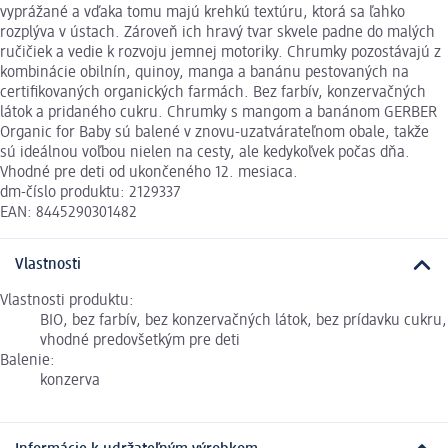
vyprážané a vďaka tomu majú krehkú textúru, ktorá sa ľahko
rozplýva v ústach. Zároveň ich hravý tvar skvele padne do malých
ručičiek a vedie k rozvoju jemnej motoriky. Chrumky pozostávajú z
kombinácie obilnín, quinoy, manga a banánu pestovaných na
certifikovaných organických farmách. Bez farbív, konzervačných
látok a pridaného cukru. Chrumky s mangom a banánom GERBER
Organic for Baby sú balené v znovu-uzatvárateľnom obale, takže
sú ideálnou voľbou nielen na cesty, ale kedykoľvek počas dňa.
Vhodné pre deti od ukončeného 12. mesiaca.
dm-číslo produktu: 2129337
EAN: 8445290301482
Vlastnosti
Vlastnosti produktu:
BIO, bez farbív, bez konzervačných látok, bez prídavku cukru,
vhodné predovšetkým pre deti
Balenie:
konzerva