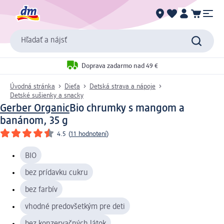
Hľadať a nájsť
Doprava zadarmo nad 49 €
Úvodná stránka
Dieťa
Detská strava a nápoje
Detské sušienky a snacky
Gerber Organic
Bio chrumky s mangom a
banánom, 35 g
4.5
(
11 hodnotení
)
BIO
bez prídavku cukru
bez farbív
vhodné predovšetkým pre deti
bez konzervačných látok