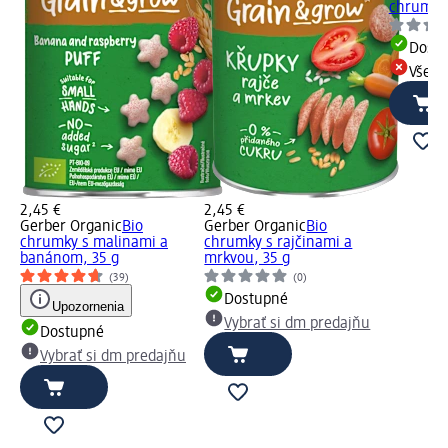
chrumky 
Dost
Všetk
2,45 €
2,45 €
Gerber Organic
Bio
Gerber Organic
Bio
chrumky s malinami a
chrumky s rajčinami a
banánom, 35 g
mrkvou, 35 g
(39)
(0)
Dostupné
Upozornenia
Vybrať si dm predajňu
Dostupné
Vybrať si dm predajňu