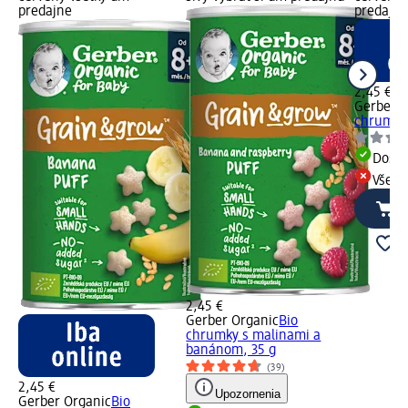
predajne
predajne
2,45 €
Gerber O
chrumky 
Dost
Všetk
2,45 €
Gerber Organic
Bio
chrumky s malinami a
banánom, 35 g
(39)
2,45 €
Upozornenia
Gerber Organic
Bio