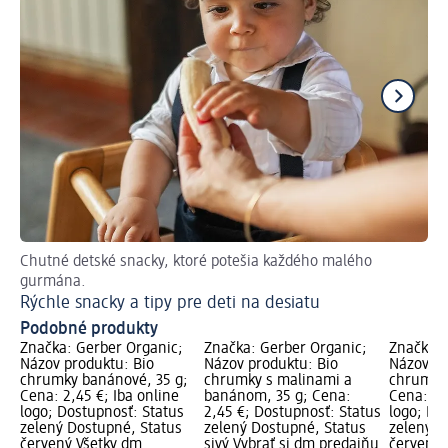
Chutné detské snacky, ktoré potešia každého malého
Op
gurmána.
na
Rýchle snacky a tipy pre deti na desiatu
Čo
Podobné produkty
Značka: Gerber Organic;
Značka: Gerber Organic;
Značka: 
Názov produktu: Bio
Názov produktu: Bio
Názov pr
chrumky banánové, 35 g;
chrumky s malinami a
chrumky 
Cena: 2,45 €; Iba online
banánom, 35 g; Cena:
Cena: 2,
logo; Dostupnosť: Status
2,45 €; Dostupnosť: Status
logo; Do
zelený Dostupné, Status
zelený Dostupné, Status
zelený D
červený Všetky dm
sivý Vybrať si dm predajňu
červený 