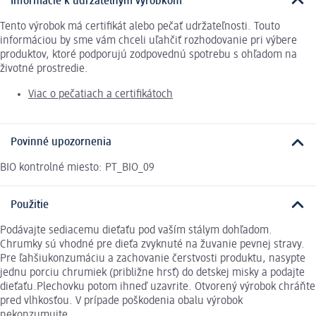
Informácie k udržateľným výrobkom
Tento výrobok má certifikát alebo pečať udržateľnosti. Touto
informáciou by sme vám chceli uľahčiť rozhodovanie pri výbere
produktov, ktoré podporujú zodpovednú spotrebu s ohľadom na
životné prostredie.
Viac o pečatiach a certifikátoch
Povinné upozornenia
BIO kontrolné miesto: PT_BIO_09
Použitie
Podávajte sediacemu dieťaťu pod vaším stálym dohľadom.
Chrumky sú vhodné pre dieťa zvyknuté na žuvanie pevnej stravy.
Pre ľahšiukonzumáciu a zachovanie čerstvosti produktu, nasypte
jednu porciu chrumiek (približne hrsť) do detskej misky a podajte
dieťaťu.Plechovku potom ihneď uzavrite. Otvorený výrobok chráňte
pred vlhkosťou. V prípade poškodenia obalu výrobok
nekonzumujte.