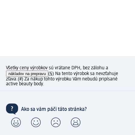
Všetky ceny výrobkov sú vrátane DPH, bez zálohu a
nákladov na prepravu
(§) Na tento výrobok sa nevzťahuje
zľava.
(#) Za nákup tohto výrobku Vám nebudú pripísané
active beauty body.
Ako sa vám páči táto stránka?