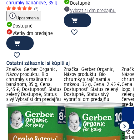
chrumky banánové, 35 g
Dostupné
(7)
Vybrať si dm predajňu
Upozornenia
Dostupné
Všetky dm predajne
Ostatní zákazníci si kúpili aj
Značka: Gerber Organic;
Značka: Gerber Organic;
Značka: 
Názov produktu: Bio
Názov produktu: Bio
Názov pr
chrumky s malinami a
chrumky s rajčinami a
chrumky 
banánom, 35 g; Cena:
mrkvou, 35 g; Cena: 2,45 €;
Cena: 2,
2,45 €; Dostupnosť: Status
Dostupnosť: Status zelený
logo; Do
zelený Dostupné, Status
Dostupné, Status sivý
zelený D
sivý Vybrať si dm predajňu
Vybrať si dm predajňu
červený 
predajne
2,45 €
Gerber O