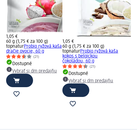
1,05 €
60 g (1,75 € za 100 g)
1,05 €
topnatur
Probio ryžová kaša
60 g (1,75 € za 100 g)
dračie ovocie, 60 g
topnatur
Probio ryžová kaša
kokos s belgickou
(21)
čokoládou, 60 g
Dostupné
(21)
Vybrať si dm predajňu
Dostupné
Vybrať si dm predajňu