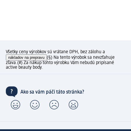
Všetky ceny výrobkov sú vrátane DPH, bez zálohu a
nákladov na prepravu
(§) Na tento výrobok sa nevzťahuje
zľava.
(#) Za nákup tohto výrobku Vám nebudú pripísané
active beauty body.
Ako sa vám páči táto stránka?