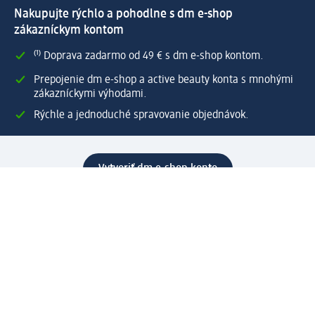
Nakupujte rýchlo a pohodlne s dm e-shop
zákazníckym kontom
⁽¹⁾ Doprava zadarmo od 49 € s dm e-shop kontom.
Prepojenie dm e-shop a active beauty konta s mnohými
zákazníckymi výhodami.
Rýchle a jednoduché spravovanie objednávok.
Vytvoriť dm e-shop konto
Pomoc
Výhody e-shopu
Zákaznícky servis
Zaslanie a dodanie
Vrátenie tovaru
Spoločnosť