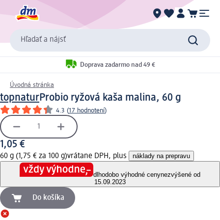
Hľadať a nájsť
Doprava zadarmo nad 49 €
Úvodná stránka
topnatur
Probio ryžová kaša malina, 60 g
4.3
(
17 hodnotení
)
1,05 €
60 g (1,75 € za 100 g)
vrátane DPH, plus
náklady na prepravu
dlhodobo výhodné ceny
nezvýšené od
15.09.2023
Do košíka