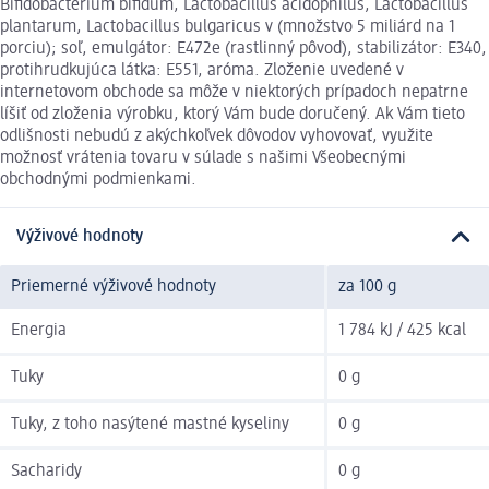
Bifidobacterium bifidum, Lactobacillus acidophilus, Lactobacillus
plantarum, Lactobacillus bulgaricus v (množstvo 5 miliárd na 1
porciu); soľ, emulgátor: E472e (rastlinný pôvod), stabilizátor: E340,
protihrudkujúca látka: E551, aróma. Zloženie uvedené v
internetovom obchode sa môže v niektorých prípadoch nepatrne
líšiť od zloženia výrobku, ktorý Vám bude doručený. Ak Vám tieto
odlišnosti nebudú z akýchkoľvek dôvodov vyhovovať, využite
možnosť vrátenia tovaru v súlade s našimi Všeobecnými
obchodnými podmienkami.
Výživové hodnoty
Priemerné výživové hodnoty
za 100 g
Energia
1 784 kJ / 425 kcal
Tuky
0 g
Tuky, z toho nasýtené mastné kyseliny
0 g
Sacharidy
0 g