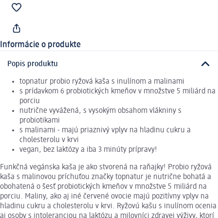
Informácie o produkte
Popis produktu
topnatur probio ryžová kaša s inulínom a malinami
s prídavkom 6 probiotických kmeňov v množstve 5 miliárd na
porciu
nutrične vyvážená, s vysokým obsahom vlákniny s
probiotikami
s malinami - majú priaznivý vplyv na hladinu cukru a
cholesterolu v krvi
vegan, bez laktózy a iba 3 minúty prípravy!
Funkčná vegánska kaša je ako stvorená na raňajky! Probio ryžová
kaša s malinovou príchuťou značky topnatur je nutrične bohatá a
obohatená o šesť probiotických kmeňov v množstve 5 miliárd na
porciu. Maliny, ako aj iné červené ovocie majú pozitívny vplyv na
hladinu cukru a cholesterolu v krvi. Ryžovú kašu s inulínom ocenia
aj osoby s intoleranciou na laktózu a milovníci zdravej výživy, ktorí