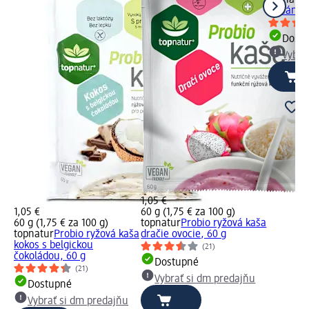
banán s 
Dost
Vybra
1,05 €
1,05 €
60 g (1,75 € za 100 g)
60 g (1,75 € za 100 g)
topnatur
Probio ryžová kaša
topnatur
Probio ryžová kaša
dračie ovocie, 60 g
kokos s belgickou
(21)
čokoládou, 60 g
Dostupné
(21)
Vybrať si dm predajňu
Dostupné
Vybrať si dm predajňu