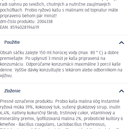
radi siahnu po sviežich, chutných a nutrične zaujímavých
pochúťkach. Probio ryžovú kašu s malinami od topnatur máte
pripravenú behom pár minút!
dm-číslo produktu: 2004338
EAN: 8594028194619
Použitie
Obsah sáčku zalejte 150 ml horúcej vody (max. 80 ° C) a dobre
premiešajte. Po uplynutí 3 minút je kaša pripravená na
konzumáciu. Odporúčame konzumácii maximálne 3 porcií kaše
denne. Vyššie dávky konzultujte s lekárom alebo odborníkom na
výživu.
Zloženie
Presné označenie produktu: Probio kaša malina 60g Instantné
ryžová múka 39%, kokosový tuk, sušený glukózový sirup, inulín
6,4%, natívny kukuričný škrob, trstinový cukor, vitamínový a
minerálny premix, lyofilizovaná malina 2%, probiotické kultúry 6
kmeňov - Bacillus coagulans, Lactobacillus rhamnosus,