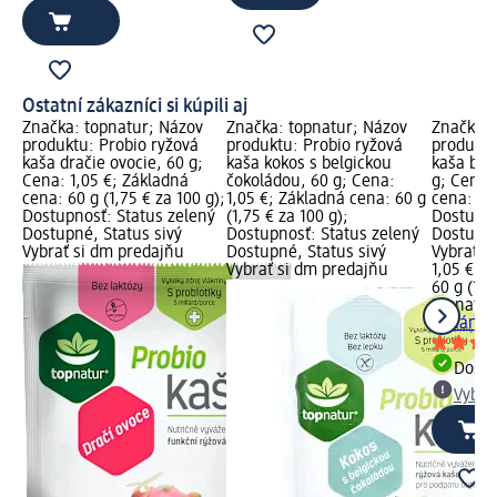
Ostatní zákazníci si kúpili aj
Značka: topnatur; Názov
Značka: topnatur; Názov
Značka: 
produktu: Probio ryžová
produktu: Probio ryžová
produktu
kaša dračie ovocie, 60 g;
kaša kokos s belgickou
kaša ban
Cena: 1,05 €; Základná
čokoládou, 60 g; Cena:
g; Cena:
cena: 60 g (1,75 € za 100 g);
1,05 €; Základná cena: 60 g
cena: 60 
Dostupnosť: Status zelený
(1,75 € za 100 g);
Dostupno
Dostupné, Status sivý
Dostupnosť: Status zelený
Dostupné
Vybrať si dm predajňu
Dostupné, Status sivý
Vybrať s
Vybrať si dm predajňu
1,05 €
60 g (1,7
topnatur
banán s 
Dost
Vybra