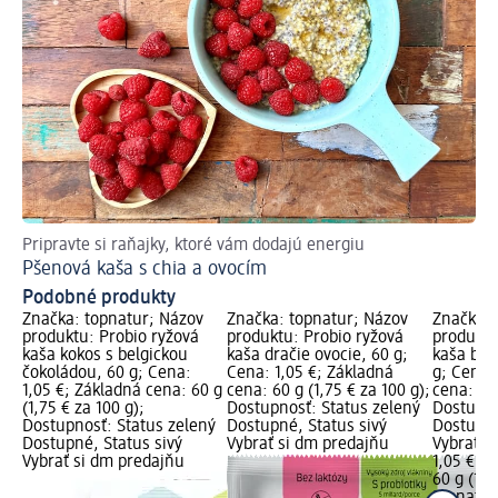
Pripravte si raňajky, ktoré vám dodajú energiu
Ti
Pšenová kaša s chia a ovocím
Už
Podobné produkty
Značka: topnatur; Názov
Značka: topnatur; Názov
Značka: 
produktu: Probio ryžová
produktu: Probio ryžová
produktu
kaša kokos s belgickou
kaša dračie ovocie, 60 g;
kaša ban
čokoládou, 60 g; Cena:
Cena: 1,05 €; Základná
g; Cena:
1,05 €; Základná cena: 60 g
cena: 60 g (1,75 € za 100 g);
cena: 60 
(1,75 € za 100 g);
Dostupnosť: Status zelený
Dostupno
Dostupnosť: Status zelený
Dostupné, Status sivý
Dostupné
Dostupné, Status sivý
Vybrať si dm predajňu
Vybrať s
Vybrať si dm predajňu
1,05 €
60 g (1,7
topnatur