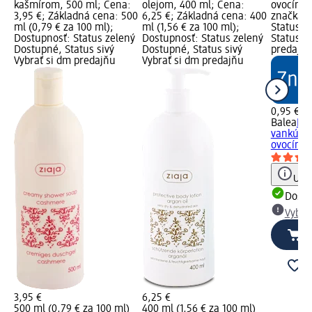
kašmírom, 500 ml; Cena:
olejom, 400 ml; Cena:
ovocím; 
3,95 €; Základná cena: 500
6,25 €; Základná cena: 400
značka l
ml (0,79 € za 100 ml);
ml (1,56 € za 100 ml);
Status z
Dostupnosť: Status zelený
Dostupnosť: Status zelený
Status si
Dostupné, Status sivý
Dostupné, Status sivý
predajň
Vybrať si dm predajňu
Vybrať si dm predajňu
0,95 €
Balea
Hy
vankúšik
ovocím
Upoz
Dost
Vybra
3,95 €
6,25 €
500 ml (0,79 € za 100 ml)
400 ml (1,56 € za 100 ml)