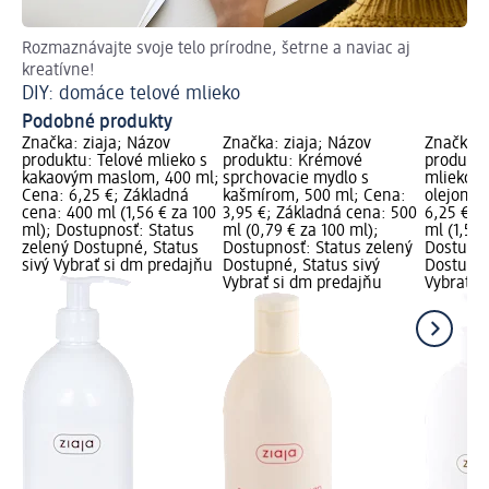
Rozmaznávajte svoje telo prírodne, šetrne a naviac aj
Čis
kreatívne!
DI
DIY: domáce telové mlieko
Podobné produkty
Značka: ziaja; Názov
Značka: ziaja; Názov
Značka: 
produktu: Telové mlieko s
produktu: Krémové
produktu
kakaovým maslom, 400 ml;
sprchovacie mydlo s
mlieko s
Cena: 6,25 €; Základná
kašmírom, 500 ml; Cena:
olejom, 
cena: 400 ml (1,56 € za 100
3,95 €; Základná cena: 500
6,25 €; 
ml); Dostupnosť: Status
ml (0,79 € za 100 ml);
ml (1,56 
zelený Dostupné, Status
Dostupnosť: Status zelený
Dostupno
sivý Vybrať si dm predajňu
Dostupné, Status sivý
Dostupné
Vybrať si dm predajňu
Vybrať s