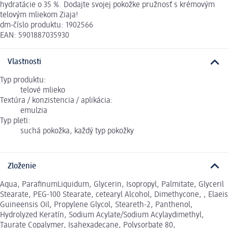
hydratácie o 35 %. Dodajte svojej pokožke pružnosť s krémovým
telovým mliekom Ziaja!
dm-číslo produktu: 1902566
EAN: 5901887035930
Vlastnosti
Typ produktu:
telové mlieko
Textúra / konzistencia / aplikácia:
emulzia
Typ pleti:
suchá pokožka, každý typ pokožky
Zloženie
Aqua, ParafinumLiquidum, Glycerin, Isopropyl, Palmitate, Glyceril
Stearate, PEG-100 Stearate, cetearyl Alcohol, Dimethycone, , Elaeis
Guineensis Oil, Propylene Glycol, Steareth-2, Panthenol,
Hydrolyzed Keratín, Sodium Acylate/Sodium Acylaydimethyl,
Taurate Copalymer, Isahexadecane, Polysorbate 80,