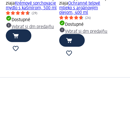
ziaja
Krémové sprchovacie
ziaja
Ochranné telové
mydlo s kašmírom, 500 ml
mlieko s argánovým
olejom, 400 ml
(29)
(24)
Dostupné
Dostupné
Vybrať si dm predajňu
Vybrať si dm predajňu