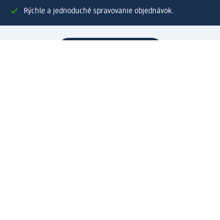
Rýchle a jednoduché spravovanie objednávok.
Vytvoriť dm e-shop konto
Pomoc
Výhody e-shopu
Zákaznícky servis
Zaslanie a dodanie
Vrátenie tovaru
Spoločnosť
O nás
Zodpovednosť
Práca a vzdelávanie
Tlačové stredisko
Cesta do dm dialogica
Centrálny sklad
Svet produktov
dm svet