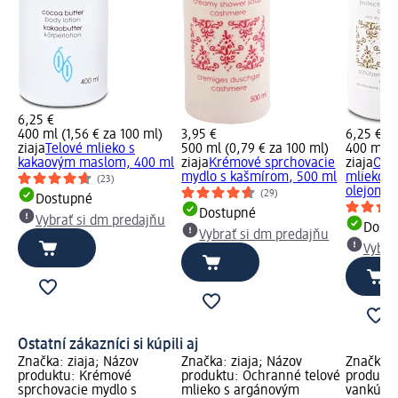
6,25 €
400 ml (1,56 € za 100 ml)
3,95 €
6,25 €
ziaja
Telové mlieko s
500 ml (0,79 € za 100 ml)
400 ml (1
kakaovým maslom, 400 ml
ziaja
Krémové sprchovacie
ziaja
Och
mydlo s kašmírom, 500 ml
mlieko s
(23)
olejom, 
(29)
Dostupné
Dostupné
Vybrať si dm predajňu
Dost
Vybrať si dm predajňu
Vybra
Ostatní zákazníci si kúpili aj
Značka: ziaja; Názov
Značka: ziaja; Názov
Značka: 
produktu: Krémové
produktu: Ochranné telové
produktu
sprchovacie mydlo s
mlieko s argánovým
vankúšik