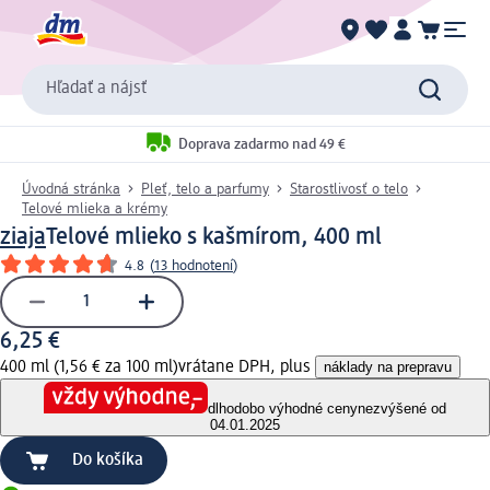
Hľadať a nájsť
Doprava zadarmo nad 49 €
Úvodná stránka
Pleť, telo a parfumy
Starostlivosť o telo
Telové mlieka a krémy
ziaja
Telové mlieko s kašmírom, 400 ml
4.8
(
13 hodnotení
)
6,25 €
400 ml (1,56 € za 100 ml)
vrátane DPH, plus
náklady na prepravu
dlhodobo výhodné ceny
nezvýšené od
04.01.2025
Do košíka