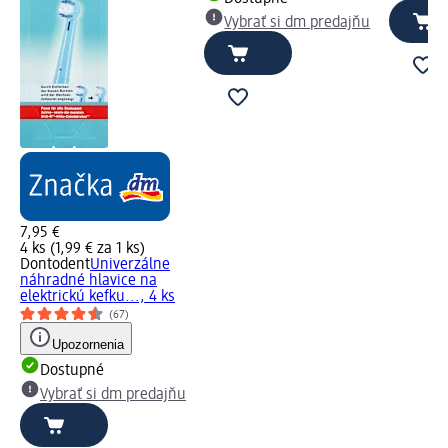
Vybrať si dm predajňu
7,95 €
4 ks (1,99 € za 1 ks)
Dontodent
Univerzálne
náhradné hlavice na
elektrickú kefku..., 4 ks
(67)
Upozornenia
Dostupné
Vybrať si dm predajňu