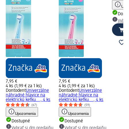
Upoz
Dost
Vybra
7,95 €
7,95 €
4 ks (1,99 € za 1 ks)
4 ks (1,99 € za 1 ks)
Dontodent
Univerzálne
Dontodent
Univerzálne
náhradné hlavice na
náhradné hlavice na
elektrickú kefku..., 4 ks
elektrickú kefku..., 4 ks
(67)
(59)
Upozornenia
Upozornenia
Dostupné
Dostupné
Vybrať si dm predajňu
Vybrať si dm predajňu