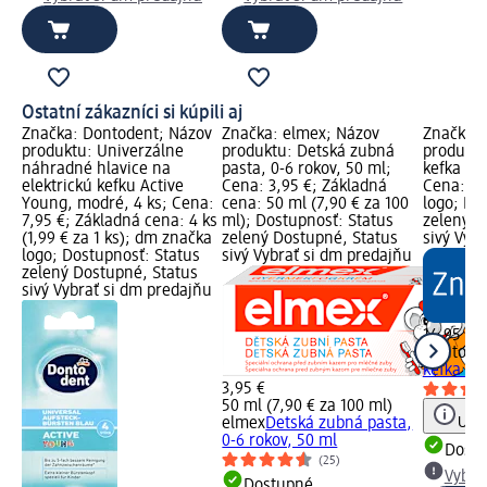
Ostatní zákazníci si kúpili aj
Značka: Dontodent; Názov
Značka: elmex; Názov
Značka: 
produktu: Univerzálne
produktu: Detská zubná
produktu
náhradné hlavice na
pasta, 0-6 rokov, 50 ml;
kefka Act
elektrickú kefku Active
Cena: 3,95 €; Základná
Cena: 14
Young, modré, 4 ks; Cena:
cena: 50 ml (7,90 € za 100
logo; Do
7,95 €; Základná cena: 4 ks
ml); Dostupnosť: Status
zelený D
(1,99 € za 1 ks); dm značka
zelený Dostupné, Status
sivý Vyb
logo; Dostupnosť: Status
sivý Vybrať si dm predajňu
zelený Dostupné, Status
sivý Vybrať si dm predajňu
14,95 €
Dontode
kefka Act
3,95 €
50 ml (7,90 € za 100 ml)
Upoz
elmex
Detská zubná pasta,
0-6 rokov, 50 ml
Dost
(25)
Vybra
Dostupné