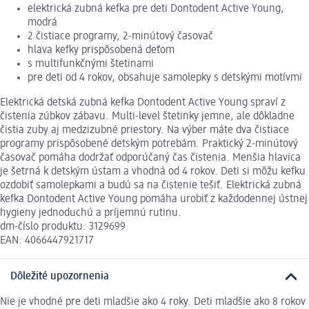
elektrická zubná kefka pre deti Dontodent Active Young,
modrá
2 čistiace programy, 2-minútový časovač
hlava kefky prispôsobená deťom
s multifunkčnými štetinami
pre deti od 4 rokov, obsahuje samolepky s detskými motívmi
Elektrická detská zubná kefka Dontodent Active Young spraví z
čistenia zúbkov zábavu. Multi-level štetinky jemne, ale dôkladne
čistia zuby aj medzizubné priestory. Na výber máte dva čistiace
programy prispôsobené detským potrebám. Praktický 2-minútový
časovač pomáha dodržať odporúčaný čas čistenia. Menšia hlavica
je šetrná k detským ústam a vhodná od 4 rokov. Deti si môžu kefku
ozdobiť samolepkami a budú sa na čistenie tešiť. Elektrická zubná
kefka Dontodent Active Young pomáha urobiť z každodennej ústnej
hygieny jednoduchú a príjemnú rutinu.
dm-číslo produktu: 3129699
EAN: 4066447921717
Dôležité upozornenia
Nie je vhodné pre deti mladšie ako 4 roky. Deti mladšie ako 8 rokov