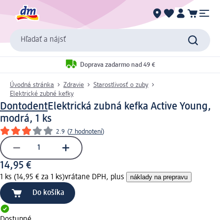
Hľadať a nájsť
Doprava zadarmo nad 49 €
Úvodná stránka
Zdravie
Starostlivosť o zuby
Elektrické zubné kefky
Dontodent
Elektrická zubná kefka Active Young,
modrá, 1 ks
2.9
(
7 hodnotení
)
14,95 €
1 ks (14,95 € za 1 ks)
vrátane DPH, plus
náklady na prepravu
Do košíka
Dostupné