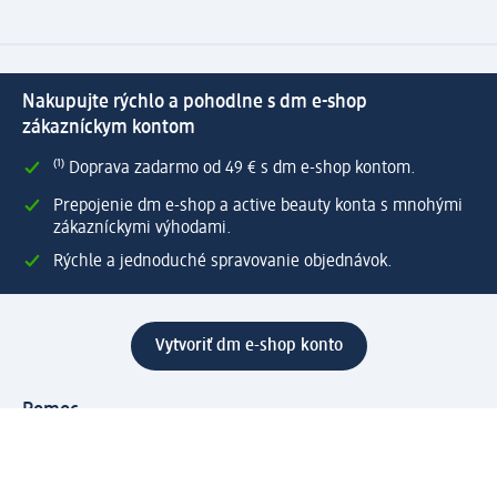
Nakupujte rýchlo a pohodlne s dm e-shop
zákazníckym kontom
⁽¹⁾ Doprava zadarmo od 49 € s dm e-shop kontom.
Prepojenie dm e-shop a active beauty konta s mnohými
zákazníckymi výhodami.
Rýchle a jednoduché spravovanie objednávok.
Vytvoriť dm e-shop konto
Pomoc
Výhody e-shopu
Zákaznícky servis
Zaslanie a dodanie
Vrátenie tovaru