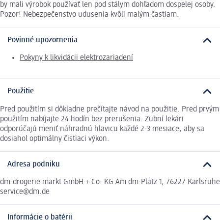
by mali výrobok používať len pod stálym dohľadom dospelej osoby.
Pozor! Nebezpečenstvo udusenia kvôli malým častiam.
Povinné upozornenia
Pokyny k likvidácii elektrozariadení
Použitie
Pred použitím si dôkladne prečítajte návod na použitie. Pred prvým
použitím nabíjajte 24 hodín bez prerušenia. Zubní lekári
odporúčajú meniť náhradnú hlavicu každé 2-3 mesiace, aby sa
dosiahol optimálny čistiaci výkon.
Adresa podniku
dm-drogerie markt GmbH + Co. KG Am dm-Platz 1, 76227 Karlsruhe
service@dm.de
Informácie o batérii