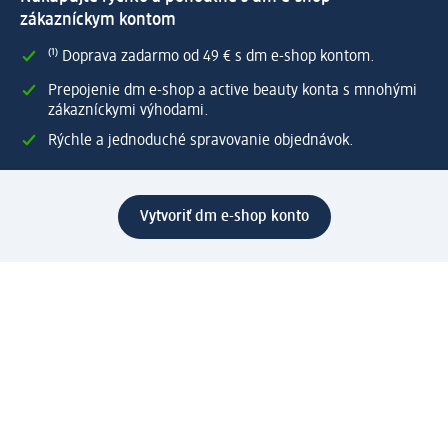
zákazníckym kontom
⁽¹⁾ Doprava zadarmo od 49 € s dm e-shop kontom.
Prepojenie dm e-shop a active beauty konta s mnohými
zákazníckymi výhodami.
Rýchle a jednoduché spravovanie objednávok.
Vytvoriť dm e-shop konto
Pomoc
Výhody e-shopu
Zákaznícky servis
Zaslanie a dodanie
Vrátenie tovaru
Spoločnosť
O nás
Zodpovednosť
Práca a vzdelávanie