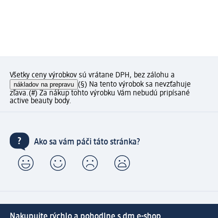
Všetky ceny výrobkov sú vrátane DPH, bez zálohu a
nákladov na prepravu
(§) Na tento výrobok sa nevzťahuje
zľava.
(#) Za nákup tohto výrobku Vám nebudú pripísané
active beauty body.
Ako sa vám páči táto stránka?
Nakupujte rýchlo a pohodlne s dm e-shop