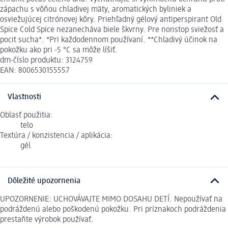
zápachu s vôňou chladivej mäty, aromatických byliniek a
osviežujúcej citrónovej kôry. Priehľadný gélový antiperspirant Old
Spice Cold Spice nezanecháva biele škvrny. Pre nonstop sviežosť a
pocit sucha*. *Pri každodennom používaní. **Chladivý účinok na
pokožku ako pri -5 °C sa môže líšiť.
dm-číslo produktu: 3124759
EAN: 8006530155557
Vlastnosti
Oblasť použitia:
telo
Textúra / konzistencia / aplikácia:
gél
Dôležité upozornenia
UPOZORNENIE: UCHOVÁVAJTE MIMO DOSAHU DETÍ. Nepoužívať na
podráždenú alebo poškodenú pokožku. Pri príznakoch podráždenia
prestaňte výrobok používať.