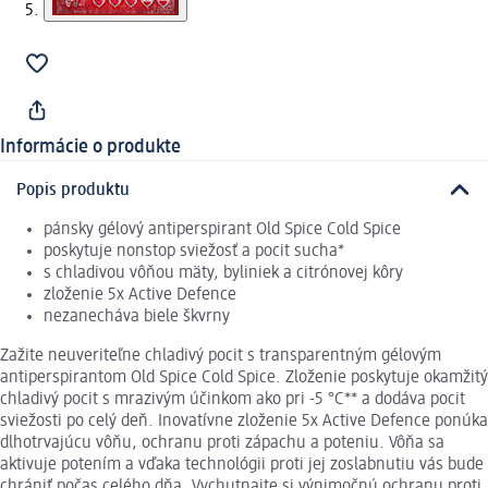
Informácie o produkte
Popis produktu
pánsky gélový antiperspirant Old Spice Cold Spice
poskytuje nonstop sviežosť a pocit sucha*
s chladivou vôňou mäty, byliniek a citrónovej kôry
zloženie 5x Active Defence
nezanecháva biele škvrny
Zažite neuveriteľne chladivý pocit s transparentným gélovým
antiperspirantom Old Spice Cold Spice. Zloženie poskytuje okamžitý
chladivý pocit s mrazivým účinkom ako pri -5 °C** a dodáva pocit
sviežosti po celý deň. Inovatívne zloženie 5x Active Defence ponúka
dlhotrvajúcu vôňu, ochranu proti zápachu a poteniu. Vôňa sa
aktivuje potením a vďaka technológii proti jej zoslabnutiu vás bude
chrániť počas celého dňa. Vychutnajte si výnimočnú ochranu proti