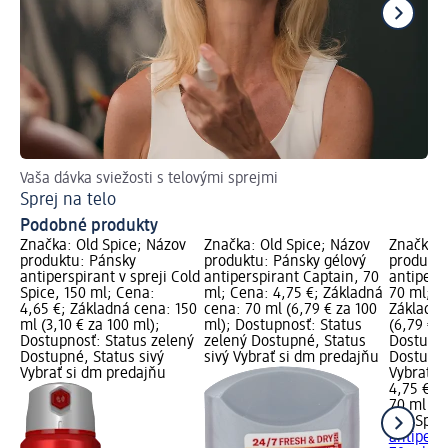
Vaša dávka sviežosti s telovými sprejmi
Ako
Sprej na telo
De
Podobné produkty
Značka: Old Spice; Názov
Značka: Old Spice; Názov
Značka: 
produktu: Pánsky
produktu: Pánsky gélový
produktu
antiperspirant v spreji Cold
antiperspirant Captain, 70
antipers
Spice, 150 ml; Cena:
ml; Cena: 4,75 €; Základná
70 ml; C
4,65 €; Základná cena: 150
cena: 70 ml (6,79 € za 100
Základná
ml (3,10 € za 100 ml);
ml); Dostupnosť: Status
(6,79 € z
Dostupnosť: Status zelený
zelený Dostupné, Status
Dostupno
Dostupné, Status sivý
sivý Vybrať si dm predajňu
Dostupné
Vybrať si dm predajňu
Vybrať s
4,75 €
70 ml (6,
Old Spic
antipers