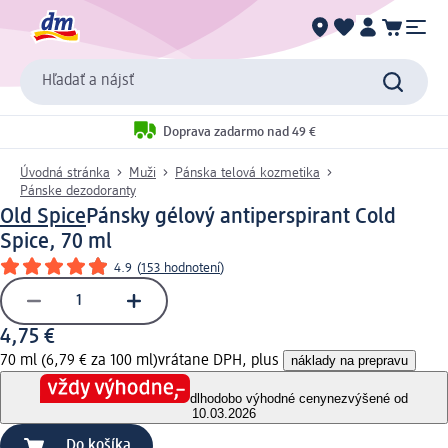
Hľadať a nájsť
Doprava zadarmo nad 49 €
Úvodná stránka
Muži
Pánska telová kozmetika
Pánske dezodoranty
Old Spice
Pánsky gélový antiperspirant Cold
Spice, 70 ml
4.9
(
153 hodnotení
)
4,75 €
70 ml (6,79 € za 100 ml)
vrátane DPH, plus
náklady na prepravu
dlhodobo výhodné ceny
nezvýšené od
10.03.2026
Do košíka