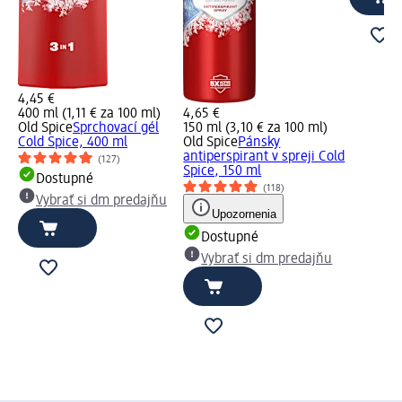
4,45 €
400 ml (1,11 € za 100 ml)
4,65 €
Old Spice
Sprchovací gél
150 ml (3,10 € za 100 ml)
Cold Spice, 400 ml
Old Spice
Pánsky
antiperspirant v spreji Cold
(127)
Spice, 150 ml
Dostupné
(118)
Vybrať si dm predajňu
Upozornenia
Dostupné
Vybrať si dm predajňu