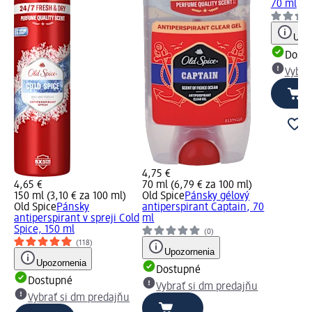
70 ml
Upoz
Dost
Vybra
4,75 €
4,65 €
70 ml (6,79 € za 100 ml)
150 ml (3,10 € za 100 ml)
Old Spice
Pánsky gélový
Old Spice
Pánsky
antiperspirant Captain, 70
antiperspirant v spreji Cold
ml
Spice, 150 ml
(0)
(118)
Upozornenia
Upozornenia
Dostupné
Dostupné
Vybrať si dm predajňu
Vybrať si dm predajňu