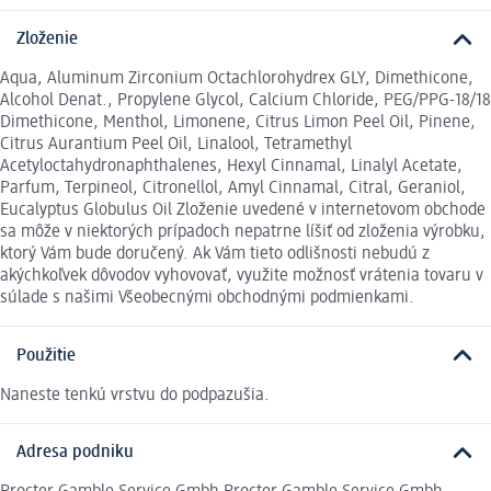
Zloženie
Aqua, Aluminum Zirconium Octachlorohydrex GLY, Dimethicone,
Alcohol Denat., Propylene Glycol, Calcium Chloride, PEG/PPG-18/18
Dimethicone, Menthol, Limonene, Citrus Limon Peel Oil, Pinene,
Citrus Aurantium Peel Oil, Linalool, Tetramethyl
Acetyloctahydronaphthalenes, Hexyl Cinnamal, Linalyl Acetate,
Parfum, Terpineol, Citronellol, Amyl Cinnamal, Citral, Geraniol,
Eucalyptus Globulus Oil Zloženie uvedené v internetovom obchode
sa môže v niektorých prípadoch nepatrne líšiť od zloženia výrobku,
ktorý Vám bude doručený. Ak Vám tieto odlišnosti nebudú z
akýchkoľvek dôvodov vyhovovať, využite možnosť vrátenia tovaru v
súlade s našimi Všeobecnými obchodnými podmienkami.
Použitie
Naneste tenkú vrstvu do podpazušia.
Adresa podniku