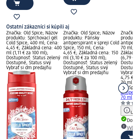
Ostatní zákazníci si kúpili aj
Značka: Old Spice; Názov
Značka: Old Spice; Názov
Značka: 
produktu: Sprchovací gél
produktu: Pánsky
produktu
Cold Spice, 400 ml; Cena:
antiperspirant v spreji Cold
antipers
4,45 €; Základná cena: 400
Spice, 150 ml; Cena:
70 ml; C
ml (1,11 € za 100 ml);
4,65 €; Základná cena: 150
Základná
Dostupnosť: Status zelený
ml (3,10 € za 100 ml);
(6,79 € z
Dostupné, Status sivý
Dostupnosť: Status zelený
Dostupno
Vybrať si dm predajňu
Dostupné, Status sivý
Dostupné
Vybrať si dm predajňu
Vybrať s
4,75 €
70 ml (6,
Old Spic
antipers
70 ml
Upoz
Dost
Vybra