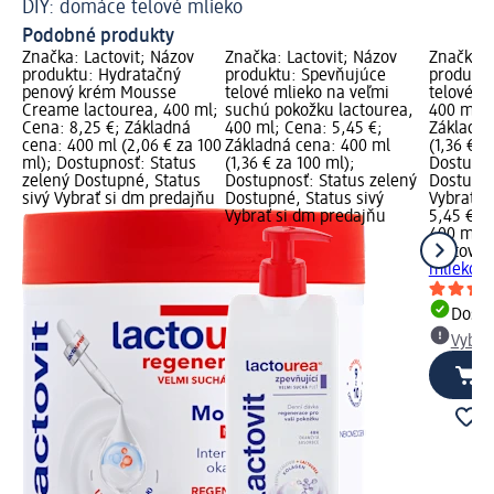
DIY: domáce telové mlieko
Podobné produkty
Značka: Lactovit; Názov
Značka: Lactovit; Názov
Značka: 
produktu: Hydratačný
produktu: Spevňujúce
produkt
penový krém Mousse
telové mlieko na veľmi
telové m
Creame lactourea, 400 ml;
suchú pokožku lactourea,
400 ml; 
Cena: 8,25 €; Základná
400 ml; Cena: 5,45 €;
Základná
cena: 400 ml (2,06 € za 100
Základná cena: 400 ml
(1,36 € z
ml); Dostupnosť: Status
(1,36 € za 100 ml);
Dostupno
zelený Dostupné, Status
Dostupnosť: Status zelený
Dostupné
sivý Vybrať si dm predajňu
Dostupné, Status sivý
Vybrať s
Vybrať si dm predajňu
5,45 €
400 ml (1
Lactovit
R
mlieko l
Dost
Vybra