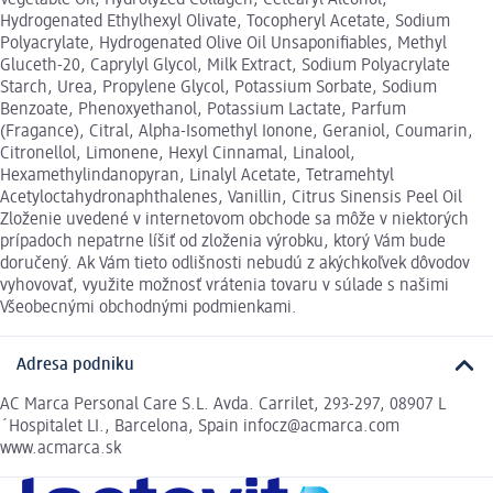
Hydrogenated Ethylhexyl Olivate, Tocopheryl Acetate, Sodium
Polyacrylate, Hydrogenated Olive Oil Unsaponifiables, Methyl
Gluceth-20, Caprylyl Glycol, Milk Extract, Sodium Polyacrylate
Starch, Urea, Propylene Glycol, Potassium Sorbate, Sodium
Benzoate, Phenoxyethanol, Potassium Lactate, Parfum
(Fragance), Citral, Alpha-Isomethyl Ionone, Geraniol, Coumarin,
Citronellol, Limonene, Hexyl Cinnamal, Linalool,
Hexamethylindanopyran, Linalyl Acetate, Tetramehtyl
Acetyloctahydronaphthalenes, Vanillin, Citrus Sinensis Peel Oil
Zloženie uvedené v internetovom obchode sa môže v niektorých
prípadoch nepatrne líšiť od zloženia výrobku, ktorý Vám bude
doručený. Ak Vám tieto odlišnosti nebudú z akýchkoľvek dôvodov
vyhovovať, využite možnosť vrátenia tovaru v súlade s našimi
Všeobecnými obchodnými podmienkami.
Adresa podniku
AC Marca Personal Care S.L. Avda. Carrilet, 293-297, 08907 L
´Hospitalet LI., Barcelona, Spain infocz@acmarca.com
www.acmarca.sk