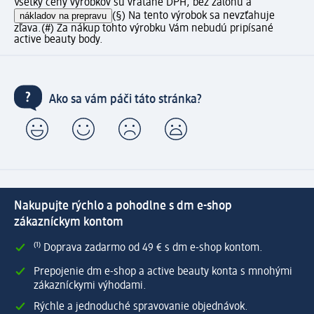
Všetky ceny výrobkov sú vrátane DPH, bez zálohu a
nákladov na prepravu
(§) Na tento výrobok sa nevzťahuje
zľava.
(#) Za nákup tohto výrobku Vám nebudú pripísané
active beauty body.
Ako sa vám páči táto stránka?
Nakupujte rýchlo a pohodlne s dm e-shop
zákazníckym kontom
⁽¹⁾ Doprava zadarmo od 49 € s dm e-shop kontom.
Prepojenie dm e-shop a active beauty konta s mnohými
zákazníckymi výhodami.
Rýchle a jednoduché spravovanie objednávok.