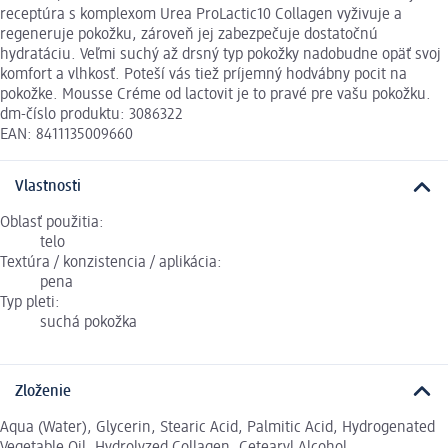
receptúra s komplexom Urea ProLactic10 Collagen vyživuje a
regeneruje pokožku, zároveň jej zabezpečuje dostatočnú
hydratáciu. Veľmi suchý až drsný typ pokožky nadobudne opäť svoj
komfort a vlhkosť. Poteší vás tiež príjemný hodvábny pocit na
pokožke. Mousse Créme od lactovit je to pravé pre vašu pokožku.
dm-číslo produktu: 3086322
EAN: 8411135009660
Vlastnosti
Oblasť použitia:
telo
Textúra / konzistencia / aplikácia:
pena
Typ pleti:
suchá pokožka
Zloženie
Aqua (Water), Glycerin, Stearic Acid, Palmitic Acid, Hydrogenated
Vegetable Oil, Hydrolyzed Collagen, Cetearyl Alcohol,