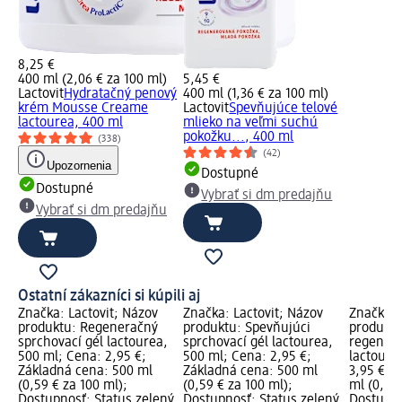
8,25 €
400 ml (2,06 € za 100 ml)
5,45 €
Lactovit
Hydratačný penový
400 ml (1,36 € za 100 ml)
krém Mousse Creame
Lactovit
Spevňujúce telové
lactourea, 400 ml
mlieko na veľmi suchú
pokožku..., 400 ml
(338)
(42)
Upozornenia
Dostupné
Dostupné
Vybrať si dm predajňu
Vybrať si dm predajňu
Ostatní zákazníci si kúpili aj
Značka: Lactovit; Názov
Značka: Lactovit; Názov
Značka: 
produktu: Regeneračný
produktu: Spevňujúci
produktu
sprchovací gél lactourea,
sprchovací gél lactourea,
regenera
500 ml; Cena: 2,95 €;
500 ml; Cena: 2,95 €;
lactoure
Základná cena: 500 ml
Základná cena: 500 ml
3,95 €; 
(0,59 € za 100 ml);
(0,59 € za 100 ml);
ml (0,56 
Dostupnosť: Status zelený
Dostupnosť: Status zelený
Dostupno