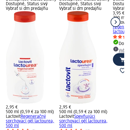
Dostupné, Status sivý
Dostupné, Status sivý
Dostupné
Vybrať si dm predajňu
Vybrať si dm predajňu
Vybrať s
3,95 €
700 ml (
Lactovit
S
regenera
lactoure
Dost
Vybra
2,95 €
2,95 €
500 ml (0,59 € za 100 ml)
500 ml (0,59 € za 100 ml)
Lactovit
Regeneračný
Lactovit
Spevňujúci
sprchovací gél lactourea,
sprchovací gél lactourea,
500 ml
500 ml