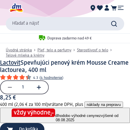
Hľadať a nájsť
Doprava zadarmo nad 49 €
Úvodná stránka
Pleť, telo a parfumy
Starostlivosť o telo
Telové mlieka a krémy
Lactovit
Spevňujúci penový krém Mousse Creame
lactourea, 400 ml
4.3
(
4 hodnotenia
)
8,25 €
400 ml (2,06 € za 100 ml)
vrátane DPH, plus
náklady na prepravu
dlhodobo výhodné ceny
nezvýšené od
08.08.2025
Do košíka