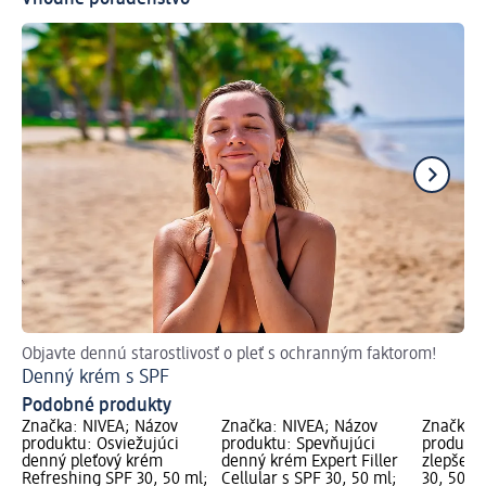
Objavte dennú starostlivosť o pleť s ochranným faktorom!
Vše
Denný krém s SPF
Čo
Podobné produkty
Značka: NIVEA; Názov
Značka: NIVEA; Názov
Značka: 
produktu: Osviežujúci
produktu: Spevňujúci
produktu
denný pleťový krém
denný krém Expert Filler
zlepšeni
Refreshing SPF 30, 50 ml;
Cellular s SPF 30, 50 ml;
30, 50 m