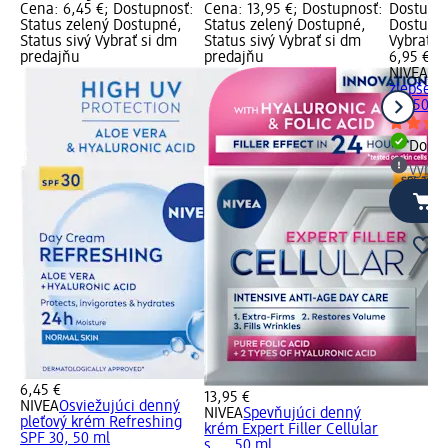
Cena: 6,45 €; Dostupnosť:
Cena: 13,95 €; Dostupnosť:
Dostupno
Status zelený Dostupné,
Status zelený Dostupné,
Dostupné
Status sivý Vybrať si dm
Status sivý Vybrať si dm
Vybrať s
predajňu
predajňu
6,95 €
NIVEA
De
zlepšeni
30, 50 m
Dost
Vybra
6,45 €
13,95 €
NIVEA
Osviežujúci denný
NIVEA
Spevňujúci denný
pleťový krém Refreshing
krém Expert Filler Cellular
SPF 30, 50 ml
s..., 50 ml