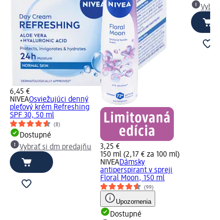
Vybra
6,45 €
NIVEA
Osviežujúci denný
pleťový krém Refreshing
SPF 30, 50 ml
(8)
Dostupné
3,25 €
Vybrať si dm predajňu
150 ml (2,17 € za 100 ml)
NIVEA
Dámsky
antiperspirant v spreji
Floral Moon, 150 ml
(99)
Upozornenia
Dostupné