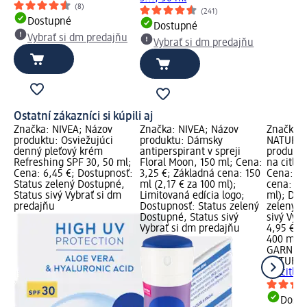
(8)
(241)
Dostupné
Dostupné
Vybrať si dm predajňu
Vybrať si dm predajňu
Ostatní zákazníci si kúpili aj
Značka: NIVEA; Názov
Značka: NIVEA; Názov
Značka:
produktu: Osviežujúci
produktu: Dámsky
NATURAL
denný pleťový krém
antiperspirant v spreji
produktu
Refreshing SPF 30, 50 ml;
Floral Moon, 150 ml; Cena:
na citliv
Cena: 6,45 €; Dostupnosť:
3,25 €; Základná cena: 150
Cena: 4,
Status zelený Dostupné,
ml (2,17 € za 100 ml);
cena: 40
Status sivý Vybrať si dm
Limitovaná edícia logo;
ml); Dos
predajňu
Dostupnosť: Status zelený
zelený D
Dostupné, Status sivý
sivý Vyb
Vybrať si dm predajňu
4,95 €
400 ml (1
GARNIER
NATURA
na citliv
Dost