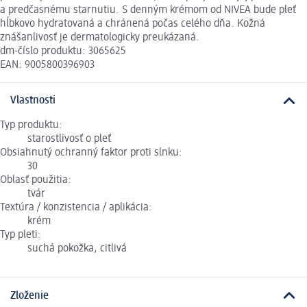
a predčasnému starnutiu. S denným krémom od NIVEA bude pleť
hĺbkovo hydratovaná a chránená počas celého dňa. Kožná
znášanlivosť je dermatologicky preukázaná.
dm-číslo produktu: 3065625
EAN: 9005800396903
Vlastnosti
Typ produktu:
starostlivosť o pleť
Obsiahnutý ochranný faktor proti slnku:
30
Oblasť použitia:
tvár
Textúra / konzistencia / aplikácia:
krém
Typ pleti:
suchá pokožka, citlivá
Zloženie