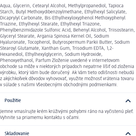
Aqua, Glycerin, Cetearyl Alcohol, Methylpropanediol, Tapioca
Starch, Butyl Methoxydibenzoylmethane, Ethylhexyl Salicylate,
Dicaprylyl Carbonate, Bis-Ethylhexyloxyphenol Methoxyphenyl
Triazine, Ethylhexyl Stearate, Ethylhexyl Triazone,
Phenylbenzimidazole Sulfonic Acid, Behenyl Alcohol, Triisostearin,
Glyceryl Stearate, Argania Spinosa Kernel Oil, Sodium
Hyaluronate, Tocopherol, Butyrospermum Parkii Butter, Sodium
Stearoyl Glutamate, Xanthan Gum, Trisodium EDTA, 1,2-
Hexanediol, Ethylhexylglycerin, Sodium Hydroxide,
Phenoxyethanol, Parfum Zloženie uvedené v internetovom
obchode sa môže v niektorých prípadoch nepatrne líšiť od zloženia
výrobku, ktorý Vám bude doručený. Ak Vám tieto odlišnosti nebudú
z akýchkoľvek dôvodov vyhovovať, využite možnosť vrátenia tovaru
v súlade s našimi Všeobecnými obchodnými podmienkami.
Použitie
Jemne vmasírujte krém krúživými pohybmi ráno na vyčistenú pleť.
Vyhnite sa priamemu kontaktu s očami.
Skladovanie