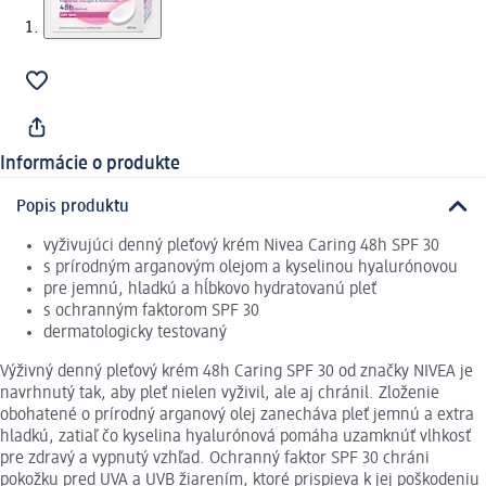
Informácie o produkte
Popis produktu
vyživujúci denný pleťový krém Nivea Caring 48h SPF 30
s prírodným arganovým olejom a kyselinou hyalurónovou
pre jemnú, hladkú a hĺbkovo hydratovanú pleť
s ochranným faktorom SPF 30
dermatologicky testovaný
Výživný denný pleťový krém 48h Caring SPF 30 od značky NIVEA je
navrhnutý tak, aby pleť nielen vyživil, ale aj chránil. Zloženie
obohatené o prírodný arganový olej zanecháva pleť jemnú a extra
hladkú, zatiaľ čo kyselina hyalurónová pomáha uzamknúť vlhkosť
pre zdravý a vypnutý vzhľad. Ochranný faktor SPF 30 chráni
pokožku pred UVA a UVB žiarením, ktoré prispieva k jej poškodeniu