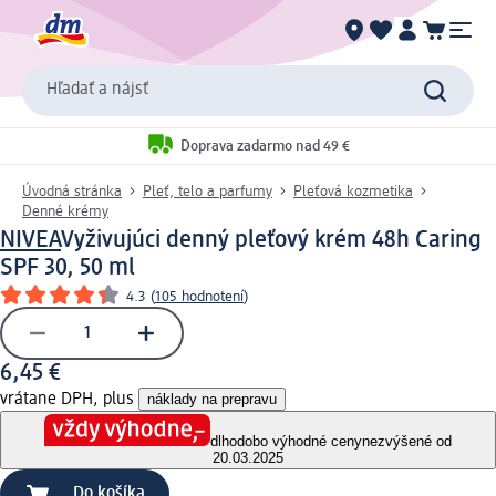
Hľadať a nájsť
Doprava zadarmo nad 49 €
Úvodná stránka
Pleť, telo a parfumy
Pleťová kozmetika
Denné krémy
NIVEA
Vyživujúci denný pleťový krém 48h Caring
SPF 30, 50 ml
4.3
(
105 hodnotení
)
6,45 €
vrátane DPH, plus
náklady na prepravu
dlhodobo výhodné ceny
nezvýšené od
20.03.2025
Do košíka