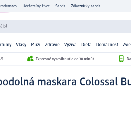
oradenstvo
Udržateľný život
Servis
Zákaznícky servis
ájsť
arfumy
Vlasy
Muži
Zdravie
Výživa
Dieťa
Domácnosť
Zvie
(1)
Expresné vyzdvihnutie do 30 minút
Da
odolná maskara Colossal Bu