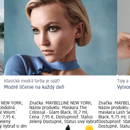
Klasická modrá farba je späť!
Tipy a
Modré líčenie na každý deň
Vytvo
E NEW YORK;
Značka: MAYBELLINE NEW YORK;
Značka: MAYBEL
doodolná
Názov produktu: Maskara The
Názov produktu
al Volum´
Colossal - Glam Black, 10,7 ml;
maskara Lash Se
: 7,95 €;
Cena: 7,95 €; Dostupnosť: Status
Black, 9,75 ml; 
zelený
zelený Dostupné, Status sivý Vybrať
Dostupnosť: Sta
ý Vybrať si dm
Dostupné, Status