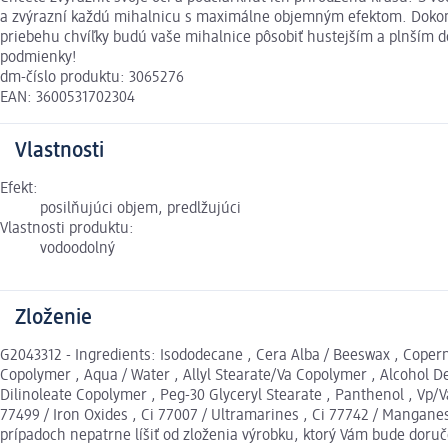
a zvýrazní každú mihalnicu s maximálne objemným efektom. Dokonale
priebehu chvíľky budú vaše mihalnice pôsobiť hustejším a plnším do
podmienky!
dm-číslo produktu: 3065276
EAN: 3600531702304
Vlastnosti
Efekt:
posilňujúci objem, predlžujúci
Vlastnosti produktu:
vodoodolný
Zloženie
G2043312 - Ingredients: Isododecane , Cera Alba / Beeswax , Copern
Copolymer , Aqua / Water , Allyl Stearate/Va Copolymer , Alcohol D
Dilinoleate Copolymer , Peg-30 Glyceryl Stearate , Panthenol , Vp/V
77499 / Iron Oxides , Ci 77007 / Ultramarines , Ci 77742 / Manganes
prípadoch nepatrne líšiť od zloženia výrobku, ktorý Vám bude doru