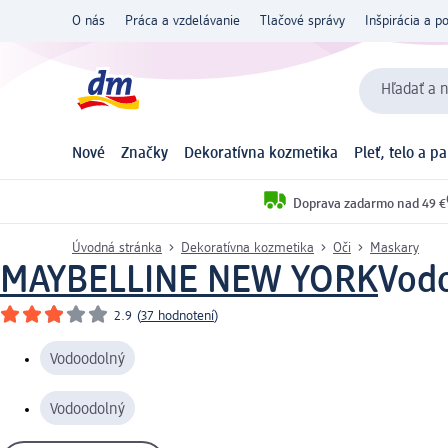
O nás
Práca a vzdelávanie
Tlačové správy
Inšpirácia a p
Hľadať a n
Nové
Značky
Dekoratívna kozmetika
Pleť, telo a p
Doprava zadarmo nad 49 €
Úvodná stránka
Dekoratívna kozmetika
Oči
Maskary
MAYBELLINE NEW YORK
Vodo
2.9
(
37 hodnotení
)
Vodoodolný
Vodoodolný