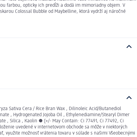
ou farbou, opticky ich predĺži a dodá im mimoriadny objem. V
skarou Colossal Bubble od Maybelline, ktorá vydrží aj náročné
za Sativa Cera / Rice Bran Wax , Dilinoleic Acid/Butanediol
onate , Hydrogenated Jojoba Oil , Ethylenediamine/Stearyl Dimer
e , Silica , Kaolin ● [+/- May Contain: Ci 77491, Ci 77492, Ci
). Zloženie uvedené v internetovom obchode sa môže v niektorých
ať, využite možnosť vrátenia tovaru v súlade s našimi Všeobecnými