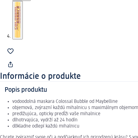
Informácie o produkte
Popis produktu
vodoodolná maskara Colossal Bubble od Maybelline
objemová, zvýrazní každú mihalnicu s maximálnym objemo
predlžujúca, opticky predĺži vaše mihalnice
dlhotrvajúca, vydrží až 24 hodín
dôkladne odlepí každú mihalnicu
Chcete zvýrazniť svoje oči a podčiarknuť ich prirodzenú krásu? 