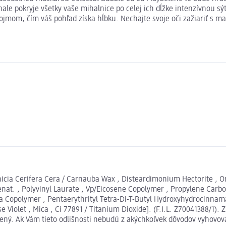
 pokryje všetky vaše mihalnice po celej ich dĺžke intenzívnou sýt
jmom, čím váš pohľad získa hĺbku. Nechajte svoje oči zažiariť s ma
icia Cerifera Cera / Carnauba Wax , Disteardimonium Hectorite , Ory
enat. , Polyvinyl Laurate , Vp/Eicosene Copolymer , Propylene Carb
a Copolymer , Pentaerythrityl Tetra-Di-T-Butyl Hydroxyhydrocinnamat
e Violet , Mica , Ci 77891 / Titanium Dioxide]. (F.I.L. Z70041388/1
čený. Ak Vám tieto odlišnosti nebudú z akýchkoľvek dôvodov vyhovov