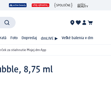
ratá
Foto
Dopredaj
Veľké balenia v dm
dmLIVE ▶
rček za stiahnutie Mojej dm-App
bble, 8,75 ml