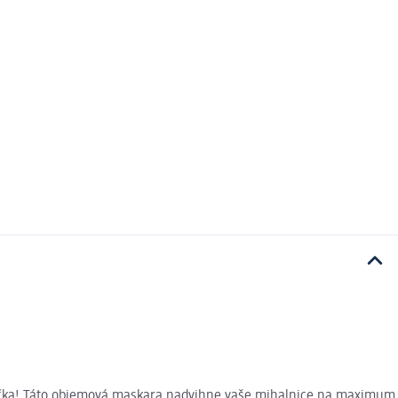
hračka! Táto objemová maskara nadvihne vaše mihalnice na maximum