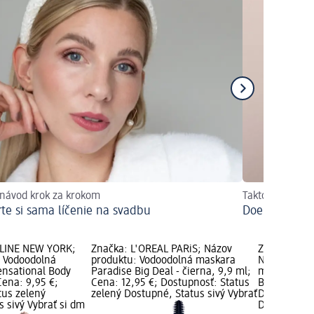
 návod krok za krokom
Takto vytvoríte
rte si sama líčenie na svadbu
Doe eyes: ma
LINE NEW YORK;
Značka: L'ORÉAL PARiS; Názov
Značka: MA
: Vodoodolná
produktu: Vodoodolná maskara
Názov produ
nsational Body
Paradise Big Deal - čierna, 9,9 ml;
maskara Las
Cena: 9,95 €;
Cena: 12,95 €; Dostupnosť: Status
Black, 9,4 m
tus zelený
zelený Dostupné, Status sivý Vybrať
Dostupnosť:
 sivý Vybrať si dm
Dostupné, S