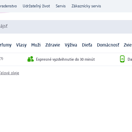
oradenstvo
Udržateľný život
Servis
Zákaznícky servis
ájsť
arfumy
Vlasy
Muži
Zdravie
Výživa
Dieťa
Domácnosť
Zvie
(1)
Expresné vyzdvihnutie do 30 minút
Da
Telové oleje