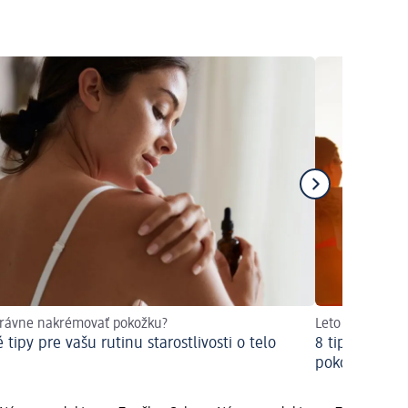
právne nakrémovať pokožku?
Leto sa končí, 
tipy pre vašu rutinu starostlivosti o telo
8 tipov ako s
pokožku