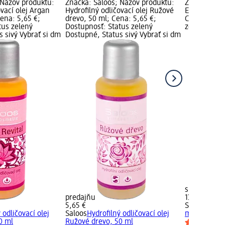
 Názov produktu:
Značka: Saloos; Názov produktu:
Značka: Sal
ovací olej Argan
Hydrofilný odličovací olej Ružové
Extra Bio Ar
Cena: 5,65 €;
drevo, 50 ml; Cena: 5,65 €;
Cena: 13,45
tus zelený
Dostupnosť: Status zelený
zelený Dost
 sivý Vybrať si dm
Dostupné, Status sivý Vybrať si dm
si dm preda
predajňu
13,45 €
5,65 €
Saloos
Extra
 odličovací olej
Saloos
Hydrofilný odličovací olej
ml
0 ml
Ružové drevo, 50 ml