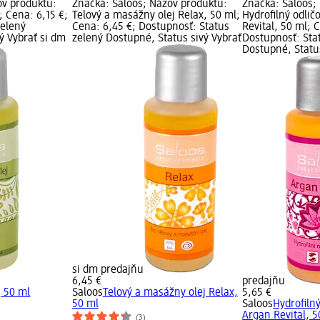
ov produktu:
Značka: Saloos; Názov produktu:
Značka: Saloos;
; Cena: 6,15 €;
Telový a masážny olej Relax, 50 ml;
Hydrofilný odlič
zelený
Cena: 6,45 €; Dostupnosť: Status
Revital, 50 ml; 
ý Vybrať si dm
zelený Dostupné, Status sivý Vybrať
Dostupnosť: Sta
Dostupné, Status
si dm predajňu
6,45 €
predajňu
, 50 ml
Saloos
Telový a masážny olej Relax,
5,65 €
50 ml
Saloos
Hydrofilný
Argan Revital, 5
(3)