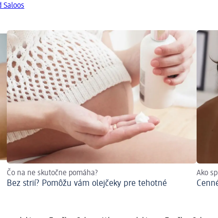
d Saloos
Čo na ne skutočne pomáha?
Ako s
Bez strií? Pomôžu vám olejčeky pre tehotné
Cenné 