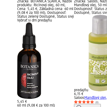
Značka: BOTANICA SLAVICA; Názov
Značka: Saloos; Náz
produktu: Ricínový olej, 60 ml;
Mandľový olej, 50 ml
Cena: 5,45 €; Základná cena: 60 ml
Dostupnosť: Status 
(9,08 € za 100 ml); Dostupnosť:
Dostupné, Status siv
Status zelený Dostupné, Status sivý
Vybrať si dm predajňu
predajňu
6,15 €
Saloos
Mandľový olej
5,45 €
(8)
60 ml (9,08 € za 100 ml)