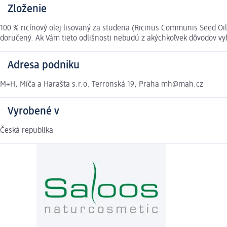
Zloženie
100 % ricínový olej lisovaný za studena (Ricinus Communis Seed Oi
doručený. Ak Vám tieto odlišnosti nebudú z akýchkoľvek dôvodov v
Adresa podniku
M+H, Míča a Harašta s.r.o. Terronská 19, Praha mh@mah.cz
Vyrobené v
Česká republika