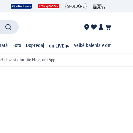
ratá
Foto
Dopredaj
Veľké balenia v dm
dmLIVE ▶
rček za stiahnutie Mojej dm-App