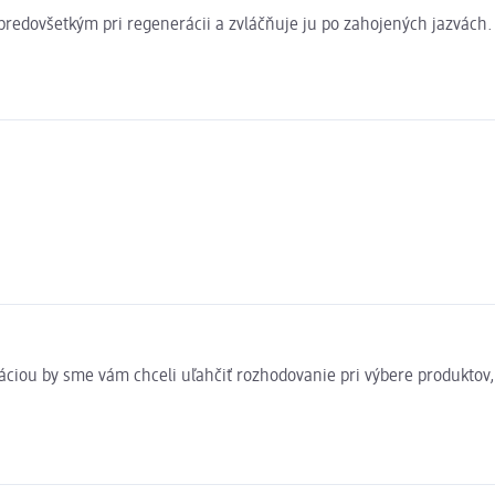
redovšetkým pri regenerácii a zvláčňuje ju po zahojených jazvách. 
rmáciou by sme vám chceli uľahčiť rozhodovanie pri výbere produkto