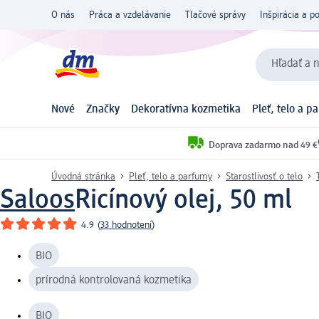
O nás
Práca a vzdelávanie
Tlačové správy
Inšpirácia a p
Hľadať a n
Nové
Značky
Dekoratívna kozmetika
Pleť, telo a p
Doprava zadarmo nad 49 €
Úvodná stránka
Pleť, telo a parfumy
Starostlivosť o telo
Saloos
Ricínový olej, 50 ml
4.9
(
33 hodnotení
)
BIO
prírodná kontrolovaná kozmetika
BIO