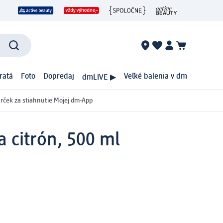
ratá
Foto
Dopredaj
Veľké balenia v dm
dmLIVE ▶
rček za stiahnutie Mojej dm-App
a citrón, 500 ml