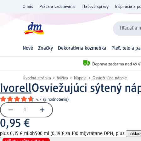
O nás
Práca a vzdelávanie
Tlačové správy
Inšpirácia a p
Hľadať a n
Nové
Značky
Dekoratívna kozmetika
Pleť, telo a p
Doprava zadarmo nad 49 €
Úvodná stránka
Výživa
Nápoje
Osviežujúce nápoje
Ivorell
Osviežujúci sýtený náp
4.7
(
3 hodnotenia
)
0,95 €
plus 0,15 € záloh
500 ml (0,19 € za 100 ml)
vrátane DPH, plus
náklad