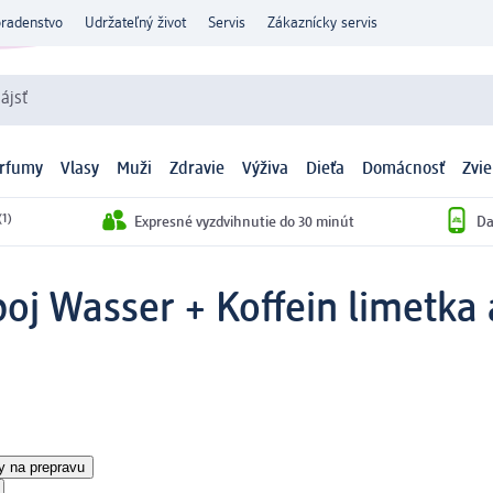
oradenstvo
Udržateľný život
Servis
Zákaznícky servis
ájsť
arfumy
Vlasy
Muži
Zdravie
Výživa
Dieťa
Domácnosť
Zvie
(1)
Expresné vyzdvihnutie do 30 minút
Da
oj Wasser + Koffein limetka 
y na prepravu