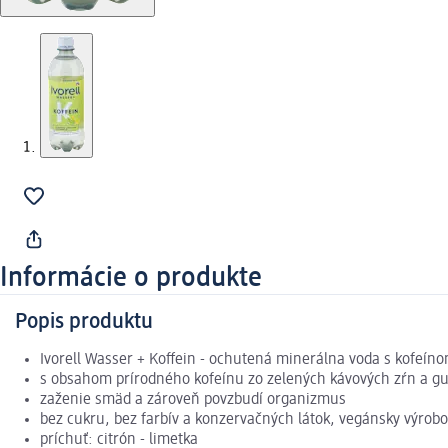
Informácie o produkte
Popis produktu
Ivorell Wasser + Koffein - ochutená minerálna voda s kofeín
s obsahom prírodného kofeínu zo zelených kávových zŕn a gua
zaženie smäd a zároveň povzbudí organizmus
bez cukru, bez farbív a konzervačných látok, vegánsky výrob
príchuť: citrón - limetka