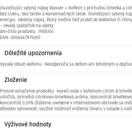
Osviežujúci sýtený nápoj Wasser + Koffein s príchuťou limetka a ci
bez cukru, bez farbív a konzervačných látok. Osviežujúci sýtený n
energiu. Ideálny nápoj, ktorý možno tiež pridať do kokteilov či rôzn
– skvelý spoločník na výlety.
dm-číslo produktu: 1908356
EAN: 4066447815665
Dôležité upozornenia
Vysoký obsah kofeínu. Neodporúča sa deťom ani tehotným a dojčia
Zloženie
Presné označenie produktu: Ivorell voda s kofeínom citrón & limetk
uhličitá, prírodná citrónovo-limetková aróma, koncentrát limetkove
koncentrát 0,01% Zloženie uvedené v internetovom obchode sa môže 
dôvodov vyhovovať, využite možnosť vrátenia tovaru v súlade s 
Výživové hodnoty