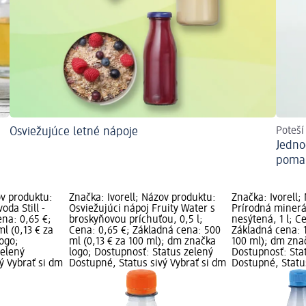
Osviežujúce letné nápoje
Poteší
Jedno
pomar
ov produktu:
Značka: Ivorell; Názov produktu:
Značka: Ivorell;
oda Still -
Osviežujúci nápoj Fruity Water s
Prírodná minerál
na: 0,65 €;
broskyňovou príchuťou, 0,5 l;
nesýtená, 1 l; C
l (0,13 € za
Cena: 0,65 €; Základná cena: 500
Základná cena: 1
ogo;
ml (0,13 € za 100 ml); dm značka
100 ml); dm zna
zelený
logo; Dostupnosť: Status zelený
Dostupnosť: Sta
ý Vybrať si dm
Dostupné, Status sivý Vybrať si dm
Dostupné, Status