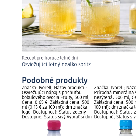
Recept pre horúce letné dni
Osviežujúci letný nealko spritz
Podobné produkty
Značka: Ivorell; Názov produktu:
Značka: Ivorell; Náz
Osviežujúci nápoj s príchuťou
Prírodná minerálna v
bobuľového ovocia Fruity, 500 ml;
nesýtená, 500 ml; Ce
Cena: 0,65 €; Základná cena: 500
Základná cena: 500 m
ml (0,13 € za 100 ml); dm značka
100 ml); dm značka l
logo; Dostupnosť: Status zelený
Dostupnosť: Status 
Dostupné, Status sivý Vybrať si dm
Dostupné, Status siv