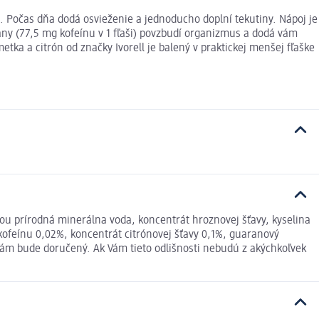
d. Počas dňa dodá osvieženie a jednoducho doplní tekutiny. Nápoj je
any (77,5 mg kofeínu v 1 fľaši) povzbudí organizmus a dodá vám
etka a citrón od značky Ivorell je balený v praktickej menšej fľaške
ťou prírodná minerálna voda, koncentrát hroznovej šťavy, kyselina
 kofeínu 0,02%, koncentrát citrónovej šťavy 0,1%, guaranový
Vám bude doručený. Ak Vám tieto odlišnosti nebudú z akýchkoľvek