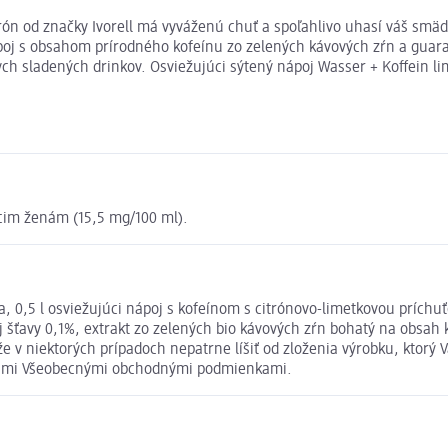
trón od značky Ivorell má vyváženú chuť a spoľahlivo uhasí váš smä
ápoj s obsahom prírodného kofeínu zo zelených kávových zŕn a guar
ych sladených drinkov. Osviežujúci sýtený nápoj Wasser + Koffein lim
cim ženám (15,5 mg/100 ml).
a, 0,5 l osviežujúci nápoj s kofeínom s citrónovo-limetkovou príchu
j šťavy 0,1%, extrakt zo zelených bio kávových zŕn bohatý na obsah
v niektorých prípadoch nepatrne líšiť od zloženia výrobku, ktorý 
našimi Všeobecnými obchodnými podmienkami.