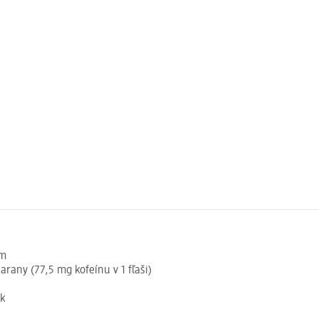
om
rany (77,5 mg kofeínu v 1 fľaši)
ok