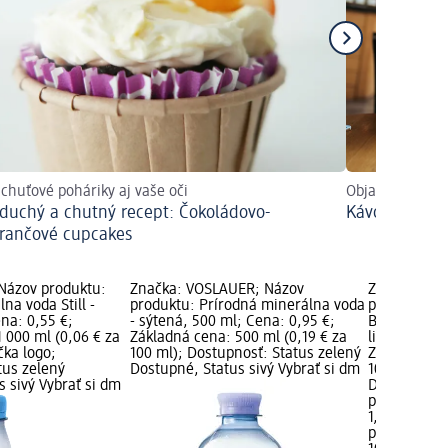
 chuťové poháriky aj vaše oči
Objavte najnovš
duchý a chutný recept: Čokoládovo-
Kávové trend
ančové cupcakes
 Názov produktu:
Značka: VÖSLAUER; Názov
Značka: VÖ
na voda Still -
produktu: Prírodná minerálna voda
produktu: O
ena: 0,55 €;
- sýtená, 500 ml; Cena: 0,95 €;
Balance JUI
 000 ml (0,06 € za
Základná cena: 500 ml (0,19 € za
limetka, 750
čka logo;
100 ml); Dostupnosť: Status zelený
Základná ce
tus zelený
Dostupné, Status sivý Vybrať si dm
100 ml); Do
 sivý Vybrať si dm
Dostupné, S
predajňu
1,75 €
plus 0,15 € 