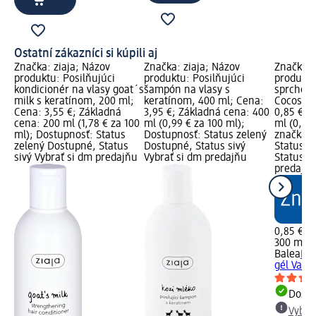
Ostatní zákazníci si kúpili aj
Značka: ziaja; Názov
Značka: ziaja; Názov
Značka: 
produktu: Posilňujúci
produktu: Posilňujúci
produkt
kondicionér na vlasy goat´s
šampón na vlasy s
sprchovac
milk s keratínom, 200 ml;
keratínom, 400 ml; Cena:
Cocos, 3
Cena: 3,55 €; Základná
3,95 €; Základná cena: 400
0,85 €; 
cena: 200 ml (1,78 € za 100
ml (0,99 € za 100 ml);
ml (0,28
ml); Dostupnosť: Status
Dostupnosť: Status zelený
značka l
zelený Dostupné, Status
Dostupné, Status sivý
Status z
sivý Vybrať si dm predajňu
Vybrať si dm predajňu
Status si
predajň
0,85 €
300 ml (
Balea
Kré
gél Vanil
Dost
Vybra