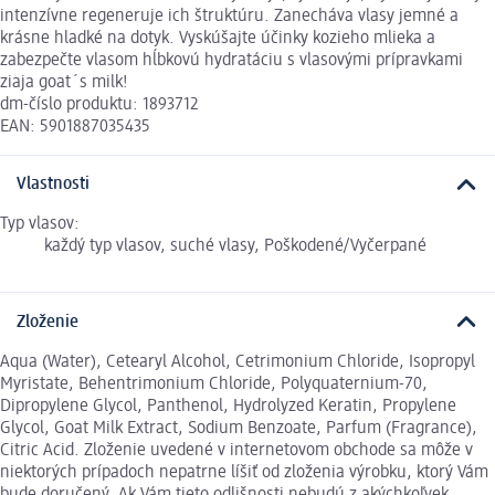
intenzívne regeneruje ich štruktúru. Zanecháva vlasy jemné a
krásne hladké na dotyk. Vyskúšajte účinky kozieho mlieka a
zabezpečte vlasom hĺbkovú hydratáciu s vlasovými prípravkami
ziaja goat´s milk!
dm-číslo produktu: 1893712
EAN: 5901887035435
Vlastnosti
Typ vlasov:
každý typ vlasov, suché vlasy, Poškodené/Vyčerpané
Zloženie
Aqua (Water), Cetearyl Alcohol, Cetrimonium Chloride, Isopropyl
Myristate, Behentrimonium Chloride, Polyquaternium-70,
Dipropylene Glycol, Panthenol, Hydrolyzed Keratin, Propylene
Glycol, Goat Milk Extract, Sodium Benzoate, Parfum (Fragrance),
Citric Acid. Zloženie uvedené v internetovom obchode sa môže v
niektorých prípadoch nepatrne líšiť od zloženia výrobku, ktorý Vám
bude doručený. Ak Vám tieto odlišnosti nebudú z akýchkoľvek