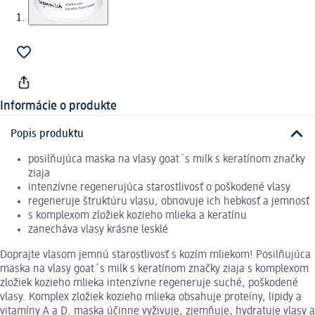
Informácie o produkte
Popis produktu
posilňujúca maska na vlasy goat´s milk s keratínom značky
ziaja
intenzívne regenerujúca starostlivosť o poškodené vlasy
regeneruje štruktúru vlasu, obnovuje ich hebkosť a jemnosť
s komplexom zložiek kozieho mlieka a keratínu
zanecháva vlasy krásne lesklé
Doprajte vlasom jemnú starostlivosť s kozím mliekom! Posilňujúca
maska na vlasy goat´s milk s keratínom značky ziaja s komplexom
zložiek kozieho mlieka intenzívne regeneruje suché, poškodené
vlasy. Komplex zložiek kozieho mlieka obsahuje proteíny, lipidy a
vitamíny A a D. maska účinne vyživuje, zjemňuje, hydratuje vlasy a