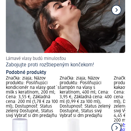
Lámavé vlasy budú minulosťou
Ob
Zabojujte proti rozštiepeným končekom!
Vo
Podobné produkty
Značka: ziaja; Názov
Značka: ziaja; Názov
Značka: 
produktu: Posilňujúci
produktu: Posilňujúci
produktu
kondicionér na vlasy goat´s
šampón na vlasy s
kakaové 
milk s keratínom, 200 ml;
keratínom, 400 ml; Cena:
Cena: 4,
Cena: 3,55 €; Základná
3,95 €; Základná cena: 400
cena: 20
cena: 200 ml (1,78 € za 100
ml (0,99 € za 100 ml);
ml); Dos
ml); Dostupnosť: Status
Dostupnosť: Status zelený
zelený D
zelený Dostupné, Status
Dostupné, Status sivý
sivý Vyb
sivý Vybrať si dm predajňu
Vybrať si dm predajňu
4,45 €
200 ml (
ziaja
Mas
kakaové 