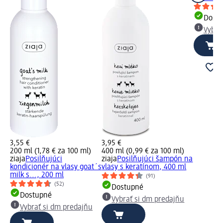
Dost
Vybra
3,55 €
3,95 €
200 ml (1,78 € za 100 ml)
400 ml (0,99 € za 100 ml)
ziaja
Posilňujúci
ziaja
Posilňujúci šampón na
kondicionér na vlasy goat´s
vlasy s keratínom, 400 ml
milk s..., 200 ml
(91)
(52)
Dostupné
Dostupné
Vybrať si dm predajňu
Vybrať si dm predajňu