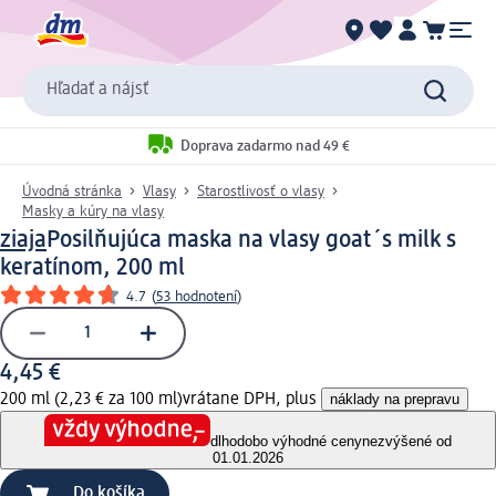
Hľadať a nájsť
Doprava zadarmo nad 49 €
Úvodná stránka
Vlasy
Starostlivosť o vlasy
Masky a kúry na vlasy
ziaja
Posilňujúca maska na vlasy goat´s milk s
keratínom, 200 ml
4.7
(
53 hodnotení
)
4,45 €
200 ml (2,23 € za 100 ml)
vrátane DPH, plus
náklady na prepravu
dlhodobo výhodné ceny
nezvýšené od
01.01.2026
Do košíka