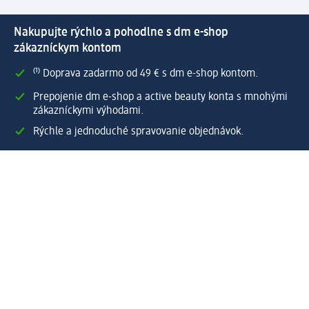
Nakupujte rýchlo a pohodlne s dm e-shop
zákazníckym kontom
⁽¹⁾ Doprava zadarmo od 49 € s dm e-shop kontom.
Prepojenie dm e-shop a active beauty konta s mnohými
zákazníckymi výhodami.
Rýchle a jednoduché spravovanie objednávok.
Vytvoriť dm e-shop konto
Pomoc
Výhody e-shopu
Zákaznícky servis
Zaslanie a dodanie
Vrátenie tovaru
Spoločnosť