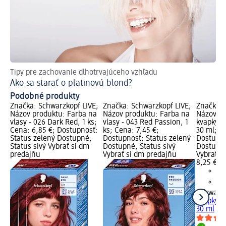
Tipy pre zachovanie dlhotrvajúceho vzhľadu
Ako sa starať o platinovú blond?
Podobné produkty
Značka: Schwarzkopf LIVE;
Značka: Schwarzkopf LIVE;
Značka: 
Názov produktu: Farba na
Názov produktu: Farba na
Názov pr
vlasy - 026 Dark Red, 1 ks;
vlasy - 043 Red Passion, 1
kvapky na
Cena: 6,85 €; Dostupnosť:
ks; Cena: 7,45 €;
30 ml; C
Status zelený Dostupné,
Dostupnosť: Status zelený
Dostupno
Status sivý Vybrať si dm
Dostupné, Status sivý
Dostupné
predajňu
Vybrať si dm predajňu
Vybrať s
8,25 €
Schwarzk
kvapky na
30 ml