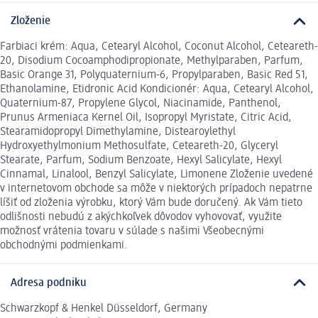
Zloženie
Farbiaci krém: Aqua, Cetearyl Alcohol, Coconut Alcohol, Ceteareth-
20, Disodium Cocoamphodipropionate, Methylparaben, Parfum,
Basic Orange 31, Polyquaternium-6, Propylparaben, Basic Red 51,
Ethanolamine, Etidronic Acid Kondicionér: Aqua, Cetearyl Alcohol,
Quaternium-87, Propylene Glycol, Niacinamide, Panthenol,
Prunus Armeniaca Kernel Oil, Isopropyl Myristate, Citric Acid,
Stearamidopropyl Dimethylamine, Distearoylethyl
Hydroxyethylmonium Methosulfate, Ceteareth-20, Glyceryl
Stearate, Parfum, Sodium Benzoate, Hexyl Salicylate, Hexyl
Cinnamal, Linalool, Benzyl Salicylate, Limonene Zloženie uvedené
v internetovom obchode sa môže v niektorých prípadoch nepatrne
líšiť od zloženia výrobku, ktorý Vám bude doručený. Ak Vám tieto
odlišnosti nebudú z akýchkoľvek dôvodov vyhovovať, využite
možnosť vrátenia tovaru v súlade s našimi Všeobecnými
obchodnými podmienkami.
Adresa podniku
Schwarzkopf & Henkel Düsseldorf, Germany