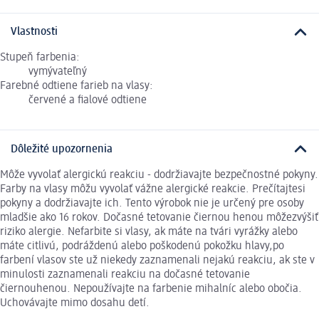
Vlastnosti
Stupeň farbenia:
vymývateľný
Farebné odtiene farieb na vlasy:
červené a fialové odtiene
Dôležité upozornenia
Môže vyvolať alergickú reakciu - dodržiavajte bezpečnostné pokyny.
Farby na vlasy môžu vyvolať vážne alergické reakcie. Prečítajtesi
pokyny a dodržiavajte ich. Tento výrobok nie je určený pre osoby
mladšie ako 16 rokov. Dočasné tetovanie čiernou henou môžezvýšiť
riziko alergie. Nefarbite si vlasy, ak máte na tvári vyrážky alebo
máte citlivú, podráždenú alebo poškodenú pokožku hlavy,po
farbení vlasov ste už niekedy zaznamenali nejakú reakciu, ak ste v
minulosti zaznamenali reakciu na dočasné tetovanie
čiernouhenou. Nepoužívajte na farbenie mihalníc alebo obočia.
Uchovávajte mimo dosahu detí.