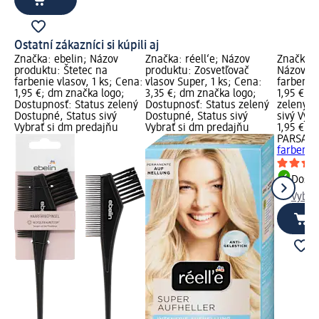
Ostatní zákazníci si kúpili aj
Značka: ebelin; Názov
Značka: réell‘e; Názov
Značka:
produktu: Štetec na
produktu: Zosvetľovač
Názov pr
farbenie vlasov, 1 ks; Cena:
vlasov Super, 1 ks; Cena:
farbenie 
1,95 €; dm značka logo;
3,35 €; dm značka logo;
1,95 €; 
Dostupnosť: Status zelený
Dostupnosť: Status zelený
zelený D
Dostupné, Status sivý
Dostupné, Status sivý
sivý Vyb
Vybrať si dm predajňu
Vybrať si dm predajňu
1,95 €
PARSA B
farbenie 
Dost
Vybra