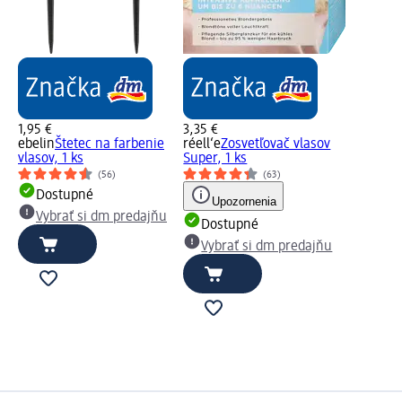
1,95 €
3,35 €
ebelin
Štetec na farbenie
réell‘e
Zosvetľovač vlasov
vlasov, 1 ks
Super, 1 ks
(56)
(63)
Dostupné
Upozornenia
Vybrať si dm predajňu
Dostupné
Vybrať si dm predajňu