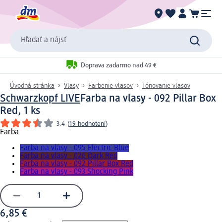
Hľadať a nájsť
Doprava zadarmo nad 49 €
Úvodná stránka
Vlasy
Farbenie vlasov
Tónovanie vlasov
Schwarzkopf LIVE
Farba na vlasy - 092 Pillar Box
Red, 1 ks
3.4
(
19 hodnotení
)
Farba
Farba na vlasy - 095 Electric Blue
Farba na vlasy - 026 Dark Red
Farba na vlasy - 092 Pillar Box Red
Farba na vlasy - 093 Shocking Pink
6,85 €