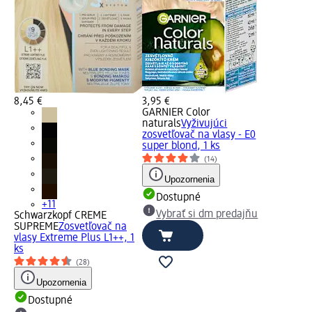
8,45 €
3,95 €
GARNIER Color
naturals
Vyživujúci
zosvetľovač na vlasy - E0
super blond, 1 ks
(14)
Upozornenia
Dostupné
+11
Vybrať si dm predajňu
Schwarzkopf CREME
SUPREME
Zosvetľovač na
vlasy Extreme Plus L1++, 1
ks
(28)
Upozornenia
Dostupné