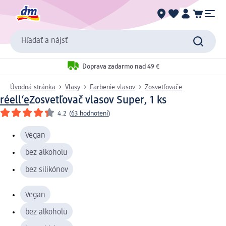
Hľadať a nájsť
Doprava zadarmo nad 49 €
Úvodná stránka
Vlasy
Farbenie vlasov
Zosvetľovače
réell‘e
Zosvetľovač vlasov Super, 1 ks
4.2
(
63 hodnotení
)
Vegan
bez alkoholu
bez silikónov
Vegan
bez alkoholu