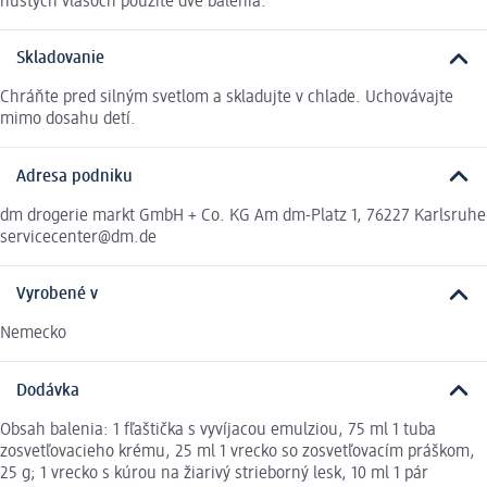
hustých vlasoch použite dve balenia.
Skladovanie
Chráňte pred silným svetlom a skladujte v chlade. Uchovávajte
mimo dosahu detí.
Adresa podniku
dm drogerie markt GmbH + Co. KG Am dm-Platz 1, 76227 Karlsruhe
servicecenter@dm.de
Vyrobené v
Nemecko
Dodávka
Obsah balenia: 1 fľaštička s vyvíjacou emulziou, 75 ml 1 tuba
zosvetľovacieho krému, 25 ml 1 vrecko so zosvetľovacím práškom,
25 g; 1 vrecko s kúrou na žiarivý strieborný lesk, 10 ml 1 pár