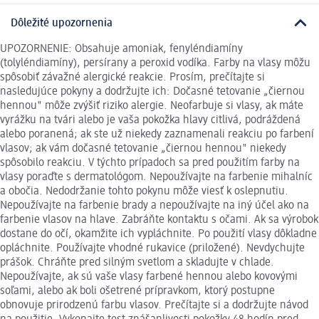
Dôležité upozornenia
UPOZORNENIE: Obsahuje amoniak, fenyléndiamíny
(tolyléndiamíny), persírany a peroxid vodíka. Farby na vlasy môžu
spôsobiť závažné alergické reakcie. Prosím, prečítajte si
nasledujúce pokyny a dodržujte ich: Dočasné tetovanie „čiernou
hennou" môže zvýšiť riziko alergie. Neofarbuje si vlasy, ak máte
vyrážku na tvári alebo je vaša pokožka hlavy citlivá, podráždená
alebo poranená; ak ste už niekedy zaznamenali reakciu po farbení
vlasov; ak vám dočasné tetovanie „čiernou hennou" niekedy
spôsobilo reakciu. V týchto prípadoch sa pred použitím farby na
vlasy poraďte s dermatológom. Nepoužívajte na farbenie mihalníc
a obočia. Nedodržanie tohto pokynu môže viesť k oslepnutiu.
Nepoužívajte na farbenie brady a nepoužívajte na iný účel ako na
farbenie vlasov na hlave. Zabráňte kontaktu s očami. Ak sa výrobok
dostane do očí, okamžite ich vypláchnite. Po použití vlasy dôkladne
opláchnite. Používajte vhodné rukavice (priložené). Nevdychujte
prášok. Chráňte pred silným svetlom a skladujte v chlade.
Nepoužívajte, ak sú vaše vlasy farbené hennou alebo kovovými
soľami, alebo ak boli ošetrené prípravkom, ktorý postupne
obnovuje prirodzenú farbu vlasov. Prečítajte si a dodržujte návod