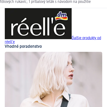
fóliových rukavíc; 1 príbalový leták s návodom na použitie
Ďalšie produkty od
réell‘e
Vhodné poradenstvo