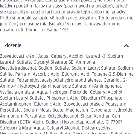
na použitie. Vykonajte test znášanlivosti pokožky 48 hodín pred
každým použitím farby na vlasy (pozri návod na použitie), aj keď
ste už predtým použili farbiaci prípravok tejto alebo inej značky.
Preto si produkt zakúpte 48 hodín pred použitím. Tento produkt nie
je určený pre osoby mladšie ako 16 rokov. Uchovávajte mimo
dosahu detí. Pomer miešania 1:1:3.
Zloženie
Zosvetľovací krém: Aqua, Cetearyl Alcohol, Laureth-3, Sodium
Laureth Sulfate, Glyceryl Stearate SE, Ammonia,
Decyltetradecanol, Sodium Sulfate, Sodium Lauryl Sulfate, Sodium
Sulfite, Parfum, Ascorbic Acid, Etidronic Acid, Toluene-2,5-Diamine
Sulfate, Tetramethyl acetyloctahydronaphthalenes, Geraniol, 2-
Amino-4-Hydroxyethylaminoanisole Sulfate, m-Aminophenol.
Vyvíjacia emulzia: Aqua, Hydrogen Peroxide, Cetearyl Alcohol,
Sodium Lauryl Sulfate, Phosphoric Acid, Disodium Phosphate,
Acetaminophen, Etidronic Acid. Zosvetľovací prášok: Potassium
Persulfate, Sodium Metasilicate, Magnesium Carbonate Hydroxide,
Ammonium Persulfate, Octyldodecanol, Silica, Xanthan Gum,
Disodium EDTA, Algin, Sodium Hexametaphosphate, CI 77007.
Strieborná kúra: Aqua, Cetearyl Alcohol, Distearoylethyl