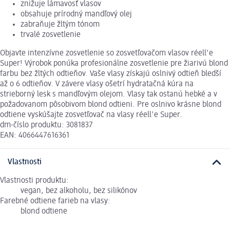
znižuje lámavosť vlasov
obsahuje prírodný mandľový olej
zabraňuje žltým tónom
trvalé zosvetlenie
Objavte intenzívne zosvetlenie so zosvetľovačom vlasov réell'e
Super! Výrobok ponúka profesionálne zosvetlenie pre žiarivú blond
farbu bez žltých odtieňov. Vaše vlasy získajú oslnivý odtieň bledší
až o 6 odtieňov. V závere vlasy ošetrí hydratačná kúra na
strieborný lesk s mandľovým olejom. Vlasy tak ostanú hebké a v
požadovanom pôsobivom blond odtieni. Pre oslnivo krásne blond
odtiene vyskúšajte zosvetľovač na vlasy réell'e Super.
dm-číslo produktu: 3081837
EAN: 4066447616361
Vlastnosti
Vlastnosti produktu:
vegan, bez alkoholu, bez silikónov
Farebné odtiene farieb na vlasy:
blond odtiene