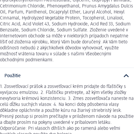
Hydroxyethylmonium Methosulfate, Glycerin, Isopropyl Palmitate,
Cetrimonium Chloride, Phenoxyethanol, Prunus Amygdalus Dulcis
Oil, Parfum, Panthenol, Dicaprylyl Ether, Lauryl Alcohol, Hexyl
Cinnamal, Hydrolyzed Vegetable Protein, Tocopherol, Linalool,
Citric Acid, Acid Violet 43, Sodium Hydroxide, Acid Red 33, Sodium
Benzoate, Sodium Chloride, Sodium Sulfate. Zloženie uvedené v
internetovom obchode sa môže v niektorých prípadoch nepatrne
líšiť od zloženia výrobku, ktorý Vám bude doručený. Ak Vám tieto
odlišnosti nebudú z akýchkoľvek dôvodov vyhovovať, využite
možnosť vrátenia tovaru v súlade s našimi Všeobecnými
obchodnými podmienkami.
Použitie
1. Zosvetľovací prášok a zosvetľovací krém pridajte do fľaštičky s
vyvíjacou emulziou. 2. Fľaštičku pretrepte, až kým všetky zložky
nevytvoria krémovú konzistenciu. 3. Zmes zosvetľovača naneste na
celú dĺžku suchých vlasov. 4. Na konci doby pôsobenia vlasy
dôkladne opláchnite a použite kúru na žiarivý striebristý lesk.
Presný postup si prosím prečítajte v priloženom návode na použitie
a dbajte prosím na pokyny uvedené v príbalovom letáku.
Odporúčanie: Pri vlasoch dlhších ako po ramená alebo veľmi