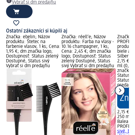
Vybrať si dm predajňu
Ostatní zákazníci si kúpili aj
Značka: ebelin; Názov
Značka: réell‘e; Názov
Značka: 
produktu: Štetec na
produktu: Farba na vlasy -
PROFESS
farbenie vlasov, 1 ks; Cena:
10.16 champagner, 1 ks;
produktu
1,95 €; dm značka logo;
Cena: 2,45 €; dm značka
biele a z
Dostupnosť: Status zelený
logo; Dostupnosť: Status
Silber G
Dostupné, Status sivý
zelený Dostupné, Status
2,15 €; 
Vybrať si dm predajňu
sivý Vybrať si dm predajňu
ml (0,86
značka l
Status z
Status si
predajň
2,15 €
250 ml (
Balea
PROFESS
sivé, bie