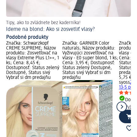
Tipy, ako to zvládnete bez kaderníka!
Ti
Ideme na blond: Ako si zosvetliť vlasy?
Ak
Podobné produkty
Značka: Schwarzkopf
Značka: GARNIER Color
Značka: 
CREME SUPREME; Názov
naturals; Názov produktu:
produktu
produktu: Zosvetľovač na
Vyživujúci zosvetľovač na
vlasy - 1
vlasy Extreme Plus L1++, 1
vlasy - E0 super blond, 1 ks;
Cena: 5,
ks; Cena: 8,45 €;
Cena: 3,95 €; Dostupnosť:
Status z
Dostupnosť: Status zelený
Status zelený Dostupné,
Status si
Dostupné, Status sivý
Status sivý Vybrať si dm
predajň
Vybrať si dm predajňu
predajňu
5,75 €
syoss
Zos
13-5 plat
Dost
Vybra