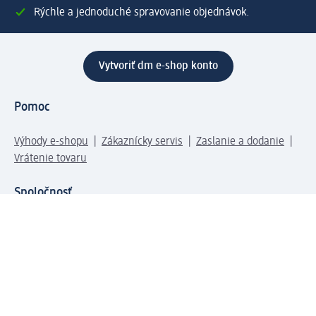
Rýchle a jednoduché spravovanie objednávok.
Vytvoriť dm e-shop konto
Pomoc
Výhody e-shopu
Zákaznícky servis
Zaslanie a dodanie
Vrátenie tovaru
Spoločnosť
O nás
Zodpovednosť
Práca a vzdelávanie
Tlačové stredisko
Cesta do dm dialogica
Centrálny sklad
Svet produktov
dm svet