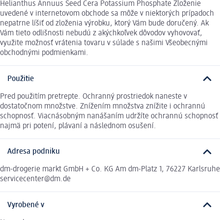
Helianthus Annuus Seed Cera Potassium Phosphate Zloženie
uvedené v internetovom obchode sa môže v niektorých prípadoch
nepatrne líšiť od zloženia výrobku, ktorý Vám bude doručený. Ak
Vám tieto odlišnosti nebudú z akýchkoľvek dôvodov vyhovovať,
využite možnosť vrátenia tovaru v súlade s našimi Všeobecnými
obchodnými podmienkami.
Použitie
Pred použitím pretrepte. Ochranný prostriedok naneste v
dostatočnom množstve. Znížením množstva znížite i ochrannú
schopnosť. Viacnásobným nanášaním udržíte ochrannú schopnosť
najmä pri potení, plávaní a následnom osušení.
Adresa podniku
dm-drogerie markt GmbH + Co. KG Am dm-Platz 1, 76227 Karlsruhe
servicecenter@dm.de
Vyrobené v