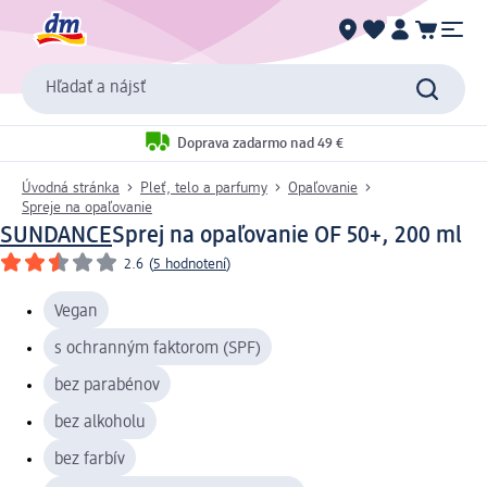
Hľadať a nájsť
Doprava zadarmo nad 49 €
Úvodná stránka
Pleť, telo a parfumy
Opaľovanie
Spreje na opaľovanie
SUNDANCE
Sprej na opaľovanie OF 50+, 200 ml
2.6
(
5 hodnotení
)
Vegan
s ochranným faktorom (SPF)
bez parabénov
bez alkoholu
bez farbív