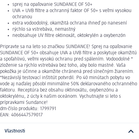
sprej na opaľovanie SUNDANCE OF 50+
UVA + UVB filtre a ochranný faktor OF 50+ s veľmi vysokou
ochranou
extra vodoodolný, okamžitá ochrana ihneď po nanesení
rýchlo sa vstrebáva, nemastný
neobsahuje UV ﬁltre oktinoxát, oktokrylén a oxybenzón
Pripravte sa na leto so značkou SUNDANCE! Sprej na opaľovanie
SUNDANCE OF 50+ obsahuje UVA a UVB filtre a poskytuje okamžitú
a spoľahlivú, veľmi vysokú ochranu pred spálením. Vodoodolné *
zloženie sa rýchlo vstrebáva bez toho, aby bolo mastné. Vaša
pokožka je účinne a okamžite chránená pred slnečným žiarením.
*Nezávislý testovací inštitút potvrdil: Po 40 minútach pobytu vo
vode aj naďalej pôsobí minimálne 50% deklarovaného ochranného
faktoru. Receptúra bez obsahu oktinoxátu, oxybenzónu a
oktokrylénu, z úcty k našim oceánom. Vychutnajte si leto s
prípravkami Sundance!
dm-číslo produktu: 1799791
EAN: 4066447579017
Vlastnosti