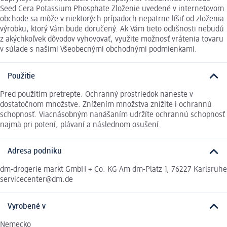
Seed Cera Potassium Phosphate Zloženie uvedené v internetovom
obchode sa môže v niektorých prípadoch nepatrne líšiť od zloženia
výrobku, ktorý Vám bude doručený. Ak Vám tieto odlišnosti nebudú
z akýchkoľvek dôvodov vyhovovať, využite možnosť vrátenia tovaru
v súlade s našimi Všeobecnými obchodnými podmienkami.
Použitie
Pred použitím pretrepte. Ochranný prostriedok naneste v
dostatočnom množstve. Znížením množstva znížite i ochrannú
schopnosť. Viacnásobným nanášaním udržíte ochrannú schopnosť
najmä pri potení, plávaní a následnom osušení.
Adresa podniku
dm-drogerie markt GmbH + Co. KG Am dm-Platz 1, 76227 Karlsruhe
servicecenter@dm.de
Vyrobené v
Nemecko