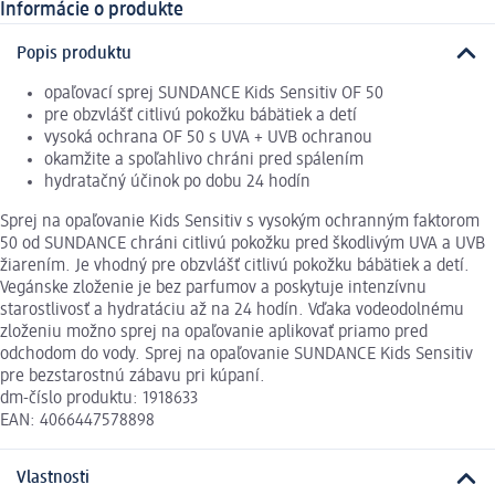
Informácie o produkte
Popis produktu
opaľovací sprej SUNDANCE Kids Sensitiv OF 50
pre obzvlášť citlivú pokožku bábätiek a detí
vysoká ochrana OF 50 s UVA + UVB ochranou
okamžite a spoľahlivo chráni pred spálením
hydratačný účinok po dobu 24 hodín
Sprej na opaľovanie Kids Sensitiv s vysokým ochranným faktorom
50 od SUNDANCE chráni citlivú pokožku pred škodlivým UVA a UVB
žiarením. Je vhodný pre obzvlášť citlivú pokožku bábätiek a detí.
Vegánske zloženie je bez parfumov a poskytuje intenzívnu
starostlivosť a hydratáciu až na 24 hodín. Vďaka vodeodolnému
zloženiu možno sprej na opaľovanie aplikovať priamo pred
odchodom do vody. Sprej na opaľovanie SUNDANCE Kids Sensitiv
pre bezstarostnú zábavu pri kúpaní.
dm-číslo produktu: 1918633
EAN: 4066447578898
Vlastnosti