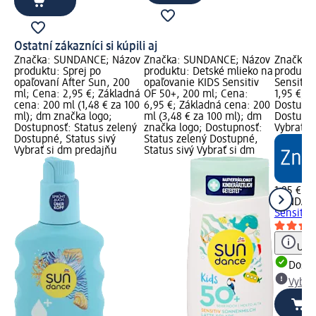
Ostatní zákazníci si kúpili aj
Značka: SUNDANCE; Názov
Značka: SUNDANCE; Názov
Značka:
produktu: Sprej po
produktu: Detské mlieko na
produktu
opaľovaní After Sun, 200
opaľovanie KIDS Sensitiv
Sensitiv,
ml; Cena: 2,95 €; Základná
OF 50+, 200 ml; Cena:
1,95 €; 
cena: 200 ml (1,48 € za 100
6,95 €; Základná cena: 200
Dostupno
ml); dm značka logo;
ml (3,48 € za 100 ml); dm
Dostupné
Dostupnosť: Status zelený
značka logo; Dostupnosť:
Vybrať s
Dostupné, Status sivý
Status zelený Dostupné,
Vybrať si dm predajňu
Status sivý Vybrať si dm
1,95 €
SUNDAN
Sensitiv,
Upoz
Dost
Vybra