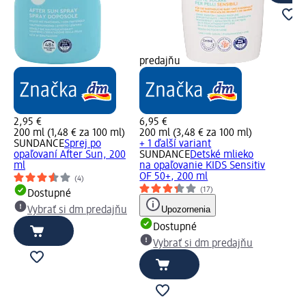
predajňu
2,95 €
6,95 €
200 ml (1,48 € za 100 ml)
200 ml (3,48 € za 100 ml)
SUNDANCE
Sprej po
+ 1 ďalší variant
opaľovaní After Sun, 200
SUNDANCE
Detské mlieko
ml
na opaľovanie KIDS Sensitiv
OF 50+, 200 ml
(4)
(17)
Dostupné
Upozornenia
Vybrať si dm predajňu
Dostupné
Vybrať si dm predajňu