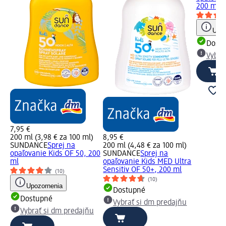
200 ml
Upoz
Dost
Vybra
7,95 €
200 ml (3,98 € za 100 ml)
8,95 €
SUNDANCE
Sprej na
200 ml (4,48 € za 100 ml)
opaľovanie Kids OF 50, 200
SUNDANCE
Sprej na
ml
opaľovanie Kids MED Ultra
Sensitiv OF 50+, 200 ml
(10)
(10)
Upozornenia
Dostupné
Dostupné
Vybrať si dm predajňu
Vybrať si dm predajňu