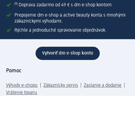
⁽¹⁾ Doprava zadarmo od 49 € s dm e-shop kontom.
Prepojenie dm e-shop a active beauty konta s mnohými
zákazníckymi výhodami.
Rýchle a jednoduché spravovanie objednávok.
Vytvoriť dm e-shop konto
Pomoc
Výhody e-shopu
Zákaznícky servis
Zaslanie a dodanie
Vrátenie tovaru
Spoločnosť
O nás
Zodpovednosť
Práca a vzdelávanie
Tlačové stredisko
Cesta do dm dialogica