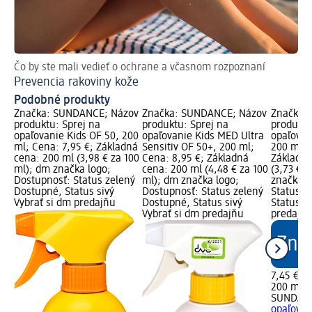
Čo by ste mali vedieť o ochrane a včasnom rozpoznaní
Prevencia rakoviny kože
Podobné produkty
Značka: SUNDANCE; Názov
Značka: SUNDANCE; Názov
Značka:
produktu: Sprej na
produktu: Sprej na
produktu
opaľovanie Kids OF 50, 200
opaľovanie Kids MED Ultra
opaľovan
ml; Cena: 7,95 €; Základná
Sensitiv OF 50+, 200 ml;
200 ml; 
cena: 200 ml (3,98 € za 100
Cena: 8,95 €; Základná
Základná
ml); dm značka logo;
cena: 200 ml (4,48 € za 100
(3,73 € 
Dostupnosť: Status zelený
ml); dm značka logo;
značka l
Dostupné, Status sivý
Dostupnosť: Status zelený
Status z
Vybrať si dm predajňu
Dostupné, Status sivý
Status si
Vybrať si dm predajňu
predajň
7,45 €
200 ml (3
SUNDAN
opaľovan