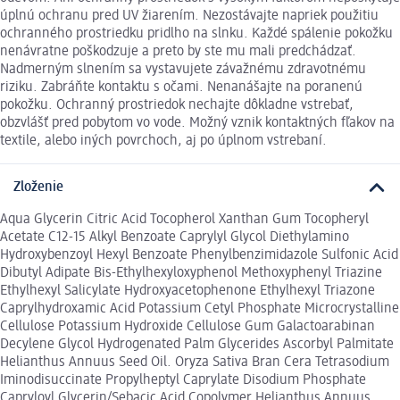
úplnú ochranu pred UV žiarením. Nezostávajte napriek použitiu
ochranného prostriedku pridlho na slnku. Každé spálenie pokožku
nenávratne poškodzuje a preto by ste mu mali predchádzať.
Nadmerným slnením sa vystavujete závažnému zdravotnému
riziku. Zabráňte kontaktu s očami. Nenanášajte na poranenú
pokožku. Ochranný prostriedok nechajte dôkladne vstrebať,
obzvlášť pred pobytom vo vode. Možný vznik kontaktných fľakov na
textile, alebo iných povrchoch, aj po úplnom vstrebaní.
Zloženie
Aqua Glycerin Citric Acid Tocopherol Xanthan Gum Tocopheryl
Acetate C12-15 Alkyl Benzoate Caprylyl Glycol Diethylamino
Hydroxybenzoyl Hexyl Benzoate Phenylbenzimidazole Sulfonic Acid
Dibutyl Adipate Bis-Ethylhexyloxyphenol Methoxyphenyl Triazine
Ethylhexyl Salicylate Hydroxyacetophenone Ethylhexyl Triazone
Caprylhydroxamic Acid Potassium Cetyl Phosphate Microcrystalline
Cellulose Potassium Hydroxide Cellulose Gum Galactoarabinan
Decylene Glycol Hydrogenated Palm Glycerides Ascorbyl Palmitate
Helianthus Annuus Seed Oil. Oryza Sativa Bran Cera Tetrasodium
Iminodisuccinate Propylheptyl Caprylate Disodium Phosphate
Capryloyl Glycerin/Sebacic Acid Copolymer Helianthus Annuus