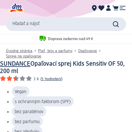
Hľadať a nájsť
Doprava zadarmo nad 49 €
Úvodná stránka
Pleť, telo a parfumy
Opaľovanie
Spreje na opaľovanie
SUNDANCE
Opaľovací sprej Kids Sensitiv OF 50,
200 ml
2.6
(
5 hodnotení
)
Vegan
s ochranným faktorom (SPF)
bez parabénov
bez parfumu
bez alkoholu