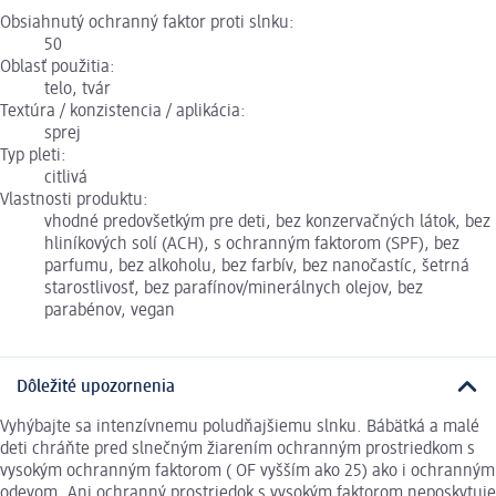
Obsiahnutý ochranný faktor proti slnku:
50
Oblasť použitia:
telo, tvár
Textúra / konzistencia / aplikácia:
sprej
Typ pleti:
citlivá
Vlastnosti produktu:
vhodné predovšetkým pre deti, bez konzervačných látok, bez
hliníkových solí (ACH), s ochranným faktorom (SPF), bez
parfumu, bez alkoholu, bez farbív, bez nanočastíc, šetrná
starostlivosť, bez parafínov/minerálnych olejov, bez
parabénov, vegan
Dôležité upozornenia
Vyhýbajte sa intenzívnemu poludňajšiemu slnku. Bábätká a malé
deti chráňte pred slnečným žiarením ochranným prostriedkom s
vysokým ochranným faktorom ( OF vyšším ako 25) ako i ochranným
odevom. Ani ochranný prostriedok s vysokým faktorom neposkytuje